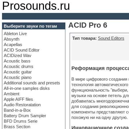
Prosounds.ru
ACID Pro 6
Выберите звуки по тегам
Ableton Live
Тип товара:
Sound Editors
Absynth
Acapellas
ACID Sound Editor
ACIDized Wav
Acoustic bass
Acoustic drums
Реформация процесса
Acoustic guitar
Acoustic piano
В мире цифрового создания 
Additional sounds and presets
технология автоматического 
All-in-one samples disks
функциональность "выбери, 
Ambient
музыки на основе петель дл
Apple AIFF files
добавилась многодорожечная
Audio Restoratation
для создания революционной
Band-in-a-Box
компоненты представляют 
Battery Drum Sampler
похожую ни на одну другую.
BFD Drums Serie
Brass Section
Инновационное созда