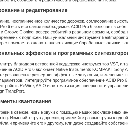
ование и редактирование
ие, неограниченное количество дорожек, согласование высоты
 Pro 6 есть все самое необходимое. ACID Pro 6 включает в себ
 и Groove Cloning, реверс событий в реальном времени, свобод
временных подписей. Наш уникальный инструмент Beatmapper о
pper помогает создавать впечатляющие барабанные заливки, за
ональных эффектов и программных синтезаторо
литру благодаря встроенной поддержке инструментов VST, а т
чение ACID Pro 6 включает Native Instruments KOMPAKT Sony ACI
те резонансные развертки, эффектные затухания, изменения эк
араметров. Интегрируйте программное обеспечение ACID Pro 6
устройств ReWire, ASIO и автоматизация поверхности управления
gn TranzPort.
менты квантования
треки в свежие, новые звуки с помощью наших эксклюзивных ин
ning. Изменяйте грув дорожки, применяйте разные грувы к одной
айла и применяйте его к другому, или даже создавайте собствен