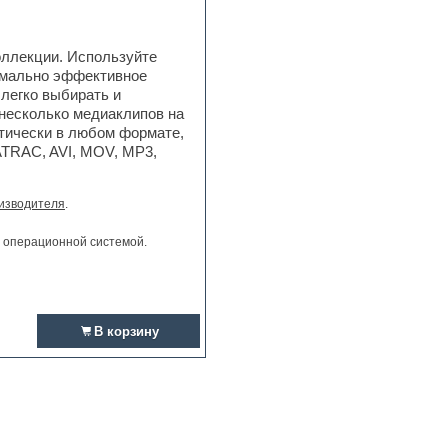
оллекции. Используйте
имально эффективное
 легко выбирать и
 несколько медиаклипов на
ктически в любом формате,
 ATRAC, AVI, MOV, MP3,
изводителя
.
и операционной системой.
В корзину