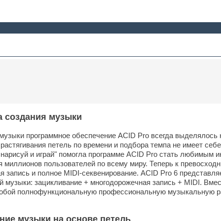
 создания музыки
музыки программное обеспечение ACID Pro всегда выделялось н
растягивания петель по времени и подбора темпа не имеет себе
нарисуй и играй" помогла программе ACID Pro стать любимым 
я миллионов пользователей по всему миру. Теперь к превосхо
 запись и полное MIDI-секвенирование. ACID Pro 6 представл
 музыки: зацикливание + многодорожечная запись + MIDI. Вме
собой полнофункциональную профессиональную музыкальную р
ние музыки на основе петель