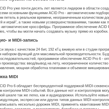
ID Pro уже почти десять лет является лидером в области созд
всеми основными функциями ACID Pro - автоматическим подборо
м петель в реальном времени, неограниченным количеством д
й и играй", а также новыми усовершенствованиями, такими как 
 автоматические кроссфейды. Программное обеспечение ACID P
ies, чтобы вы могли начать создавать музыку прямо из коробки.
о- и MIDI-запись
и звука с качеством 24 бит, 192 кГц вживую или в студии прог
 набором функций для максимальной производительности. Будь
последовательностей, программное обеспечение ACID Pro 6 - о
 производства: ввод/вывод на лету, неограниченное количество 
авления, мощная обработка плагинами и объемное микшировани
жка MIDI
ID Pro 6 обладает беспрецедентной поддержкой MIDI-секвенси
м контролем MIDI-событий. Все данные нот и контроллеров мог
ой шкале так же легко, как и аудиодорожки. Используйте новые
модуляции, экспрессии или других типов данных MIDI-контролле
писывать несколько дорожек MIDI, применять квантование MIDI
аботку, создавать и редактировать барабанные паттерны.