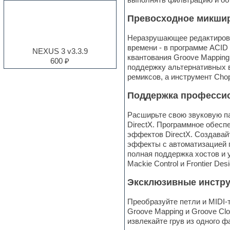
Electro
Превосходное микшир
Electronic music
Ethnic samples
Неразрушающее редактирован
Experimental
времени - в программе ACID
EXS24 Instruments
NEXUS 3 v3.3.9
квантования Groove Mapping
Finale
600 ₽
поддержку альтернативных 
FL Studio
ремиксов, а инструмент Cho
Flute
Folk samples
Поддержка професси
Fruityloops
Funk
Расширьте свою звуковую па
Garritan
DirectX. Программное обеспе
General MIDI kits
эффектов DirectX. Создавай
Guitar emulation
эффекты с автоматизацией п
Guitar loops
полная поддержка хостов и 
Guitar processing and effects
Mackie Control и Frontier Desi
Hands-up samples
Hardstyle
Эксклюзивные инстру
Heavy metal sample packs
Hip-hop
Преобразуйте петли и MIDI-
House music
Groove Mapping и Groove Clo
Hypersonic
извлекайте грув из одного ф
Jazz