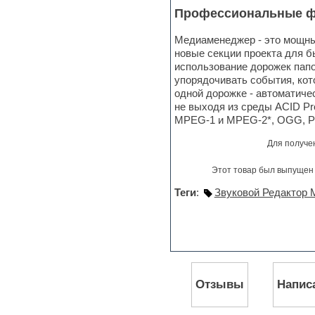
Jingles
Профессиональные фу
Keyboards
LM-4 Drum Machine
Медиаменеджер - это мощный
Logic
новые секции проекта для 
Loops
использование дорожек папо
Maschine Expansion
упорядочивать события, кот
Massive presets
одной дорожке - автоматиче
Mastering plug-ins
не выходя из среды ACID Pr
MIDI files
MPEG-1 и MPEG-2*, OGG, P
Movie soundtracks
Music production software for
Для получе
beginners
Music theory
Этот товар был выпущен 
Nexus
Notation software
Теги
:
Звуковой Редактор
One shot drums
Orchestra
Orchestra drums
Organ
Pads
Percussion
Отзывы
Напис
Plug-ins bundles
Plug-ins for tracking
Pop music