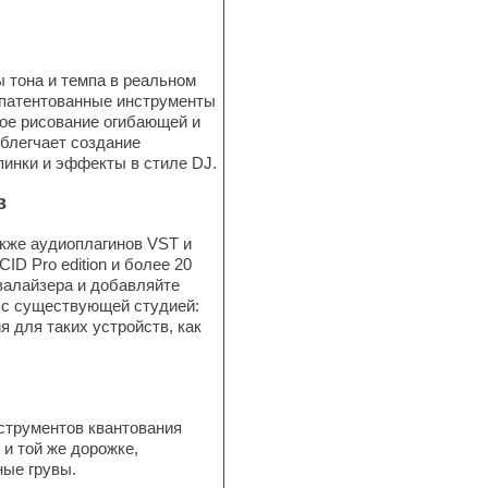
 тона и темпа в реальном
я патентованные инструменты
ное рисование огибающей и
блегчает создание
пинки и эффекты в стиле DJ.
в
акже аудиоплагинов VST и
D Pro edition и более 20
валайзера и добавляйте
 с существующей студией:
 для таких устройств, как
струментов квантования
 и той же дорожке,
ные грувы.