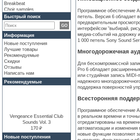
Breakbeat
Choir samples
Программное обеспечение AC
Chris Hein Samples
Быстрый поиск
петель. Версия 6 обладает 
Cinematic samples
предварительным просмотро
GO
Club bass
интерфейсом "выбирай, рису
Club leads
медиа-событий на дорожку и
Информация
Club sounds
1 000 петель Sony Sound Ser
Новые поступления
Construction kits
Лучшие товары
Convolution
Многодорожечная ауди
Рекомендуемые
Cubase
Скидки
Dance drums
Для бескомпромиссной запис
Отзывы
Dance music production
Pro 6 обладает расширенным
Написать нам
tutorials
или студийная запись MIDI-
DAW
надежного многодорожечного
Рекомендуемые
Disco samples
поддержка поверхностей упр
DJ Software
Всесторонняя поддер
Drum and Bass
Drum machine
Dub techno
Программное обеспечение AC
Dubstep
Vengeance Essential Club
в реальном времени и точны
E-MU Samples
Sounds Vol. 3
отредактированы на временн
Electric bass
170 ₽
автоматизации и изменения 
Electric guitar
новые функции позволяют за
Новые поступления
Electric piano
выполнять фильтрацию и обр