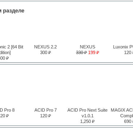
м разделе
ic 2 [64 Bit
NEXUS 2.2
NEXUS
Luxonix 
ition]
300 ₽
330 ₽
199 ₽
120 
300 ₽
D Pro 8
ACID Pro 7
ACID Pro Next Suite
MAGIX ACI
120 ₽
120 ₽
v1.0.1
Compl
1,250 ₽
690 