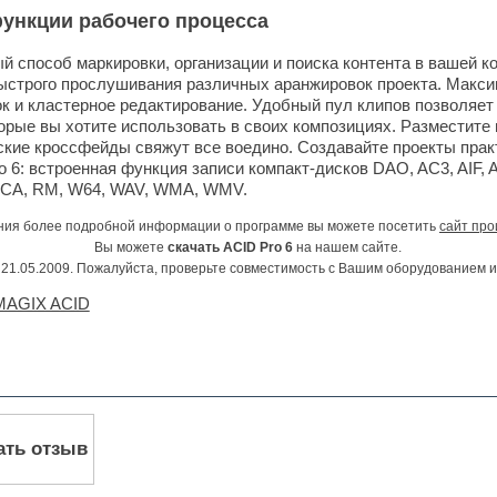
нкции рабочего процесса
 способ маркировки, организации и поиска контента в вашей к
быстрого прослушивания различных аранжировок проекта. Макс
к и кластерное редактирование. Удобный пул клипов позволяет
орые вы хотите использовать в своих композициях. Разместите
ские кроссфейды свяжут все воедино. Создавайте проекты пра
o 6: встроенная функция записи компакт-дисков DAO, AC3, AIF,
CA, RM, W64, WAV, WMA, WMV.
ния более подробной информации о программе вы можете посетить
сайт про
Вы можете
скачать ACID Pro 6
на нашем сайте.
21.05.2009. Пожалуйста, проверьте совместимость с Вашим оборудованием 
 MAGIX ACID
ать отзыв