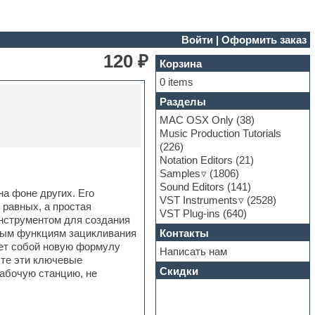
Войти
|
Оформить заказ
120 ₽
Корзина
0 items
Разделы
MAC OSX Only
(38)
Music Production Tutorials
(226)
Notation Editors
(21)
Samples
(1806)
Sound Editors
(141)
а фоне других. Его
VST Instruments
(2528)
 равных, а простая
VST Plug-ins
(640)
инструментом для создания
Контакты
дным функциям зацикливания
яет собой новую формулу
Написать нам
сте эти ключевые
Скидки
абочую станцию, не