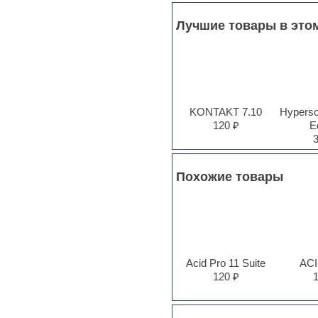
Pro Tools
Psytrance
Лучшие товары в это
Rare instruments
Reaktor presets
Reason
Recording vocals
Reverb
REX2
KONTAKT 7.10
Hyperson
Rhythm and Blues
120 ₽
Ed
Rock
Sampler
Samples from hardware synth
Samplitude
Похожие товары
Saxophone
Sequencer
Serum presets
Sibelius
Sonar
Soul
Acid Pro 11 Suite
ACI
Sound design
120 ₽
Sound editor
Sound effects
Strings