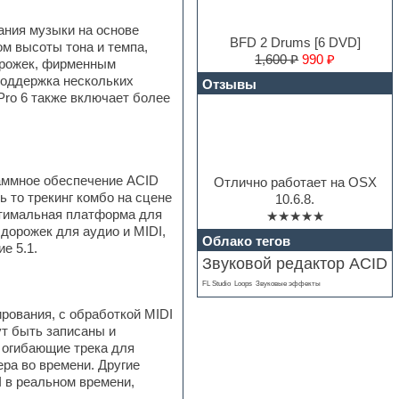
ания музыки на основе
BFD 2 Drums [6 DVD]
м высоты тона и темпа,
1,600 ₽
990 ₽
орожек, фирменным
поддержка нескольких
Отзывы
ro 6 также включает более
раммное обеспечение ACID
Отлично работает на OSX
 то трекинг комбо на сцене
10.6.8.
птимальная платформа для
★★★★★
дорожек для аудио и MIDI,
Облако тегов
е 5.1.
Звуковой редактор ACID
FL Studio
Loops
Звуковые эффекты
рования, с обработкой MIDI
ут быть записаны и
 огибающие трека для
ра во времени. Другие
 в реальном времени,