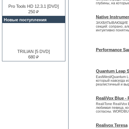
Dub techno
глубины, на которые
Dubstep
Pro Tools HD 12.3.1 [DVD]
E-MU Samples
250 ₽
Native Instrume
Electric bass
Новые поступления
Electric guitar
ЗАХВАТЫВАЮЩИЕ С
секций: сопрано, а
Electric piano
интуитивно понятны
Electro
Electronic music
Ethnic samples
Performance Sa
Experimental
TRILIAN [5 DVD]
EXS24 Instruments
680 ₽
Finale
FL Studio
Quantum Leap 
Flute
Folk samples
EastWest/Quantum L
который навсегда и
Fruityloops
реалистичный и вы
Funk
Garritan
RealiVox Blue - 
General MIDI kits
RealiTone RealiVox B
Guitar emulation
любимая певица, ко
Guitar loops
согласны. WORDBUIL
Guitar processing and effects
Hands-up samples
Realivox Teresa
Hardstyle