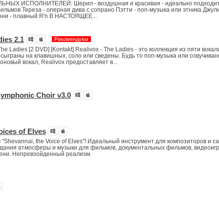
НЫХ ИСПОЛНИТЕЛЕЙ: Шерил - воздушная и красивая - идеально подходит
ильмов Тереза - оперная дива с сопрано Пэтти - поп-музыка или этника Джули
ни - плавный R'n B НАСТОЯЩЕЕ...
ies 2.1
Рекомендуем
he Ladies [2 DVD] [Kontakt] Realivox - The Ladies - это коллекция из пяти вокал
 сыграны на клавишных, соло или сведены. Будь то поп-музыка или озвучиван
новый вокал, Realivox предоставляет в...
ymphonic Choir v3.0
oices of Elves
"Shevannai, the Voice of Elves"! Идеальный инструмент для композиторов и са
дания атмосферы и музыки для фильмов, документальных фильмов, видеоигр
мени. Непревзойденный реализм.