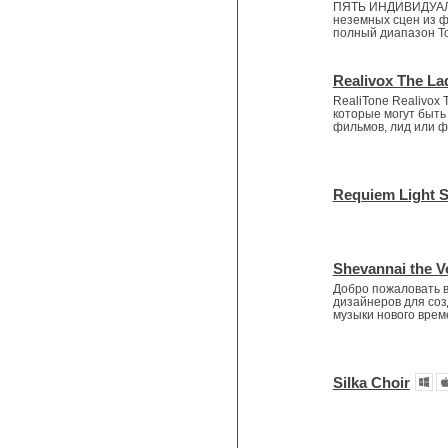
ПЯТЬ ИНДИВИДУАЛЬ
Heavy metal sample packs
неземных сцен из ф
Hip-hop
полный диапазон То
House music
Hypersonic
Realivox The Lad
Jazz
RealiTone Realivox T
Jingles
которые могут быть
Keyboards
фильмов, лид или фо
LM-4 Drum Machine
Logic
Loops
Requiem Light S
Maschine Expansion
Massive presets
Mastering plug-ins
MIDI files
Shevannai the V
Movie soundtracks
Добро пожаловать в 
Music production software for
дизайнеров для соз
beginners
музыки нового вре
Music theory
Nexus
Notation software
Silka Choir
One shot drums
Orchestra
Orchestra drums
Organ