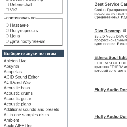
Best Service Ca
Ueberschall
Vir2
Cantus, Григорианс
представляет вам н
Zero-G
Средневековья. Иде
СОРТИРОВАТЬ ПО
Название
Популярность
Diva Revamp
Цена
Bela D Media DIVA R
профессиональными
Дата поступления
вдохновение. В свя
Выберите звуки по тегам
Ethera Soul Edit
Ableton Live
ETHERA SOUL EDITIO
Absynth
критиков ETHERA и
который сочетает в
Acapellas
ACID Sound Editor
ACIDized Wav
Acoustic bass
Fluffy Audio Do
Acoustic drums
Acoustic guitar
Acoustic piano
Additional sounds and presets
All-in-one samples disks
Fluffy Audio Do
Ambient
Apple AIFF files