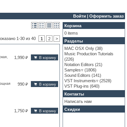
Войти
|
Оформить заказ
Корзина
0 items
оказано 1-30 из 40
1
2
>
Разделы
MAC OSX Only
(38)
Music Production Tutorials
окая,
1,990 ₽
В корзину
(226)
Notation Editors
(21)
Samples
(1806)
Sound Editors
(141)
VST Instruments
(2528)
 мощная
990 ₽
В корзину
VST Plug-ins
(640)
Контакты
Написать нам
Скидки
1,750 ₽
В корзину