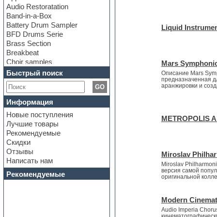
Audio Restoratation
Band-in-a-Box
Battery Drum Sampler
Liquid Instrument
BFD Drums Serie
Brass Section
Breakbeat
Choir samples
Mars Symphonic
Chris Hein Samples
Быстрый поиск
Описание Mars Symp
Cinematic samples
предназначенная д
аранжировки и созд
GO
Club bass
Club leads
Информация
Club sounds
Новые поступления
Construction kits
METROPOLIS ARK
Лучшие товары
Convolution
Рекомендуемые
Cubase
Скидки
Dance drums
Отзывы
Dance music production
Miroslav Philhar
Написать нам
tutorials
Miroslav Philharmoni
версия самой попул
DAW
Рекомендуемые
оригинальной колле
Disco samples
DJ Software
Drum and Bass
Modern Cinemat
Drum machine
Audio Imperia Choru
кинематографически