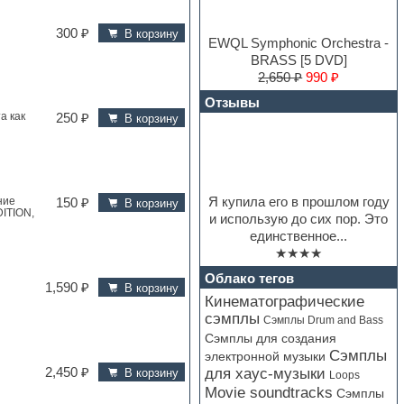
300 ₽
В корзину
EWQL Symphonic Orchestra -
BRASS [5 DVD]
2,650 ₽
990 ₽
Отзывы
а как
250 ₽
В корзину
Я купила его в прошлом году
ние
150 ₽
В корзину
ITION,
и использую до сих пор. Это
единственное...
★★★★
Облако тегов
1,590 ₽
В корзину
Кинематографические
сэмплы
Сэмплы Drum and Bass
Сэмплы для создания
Сэмплы
электронной музыки
для хаус-музыки
2,450 ₽
В корзину
Loops
Movie soundtracks
Сэмплы