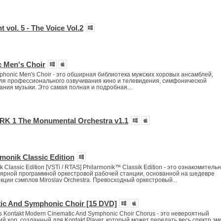
 vol. 5 - The Voice Vol.2
 Men's Choir
honic Men's Choir - это обширная библиотека мужских хоровых ансамблей,
ля профессионального озвучивания кино и телевидения, симфонической
ания музыки. Это самая полная и подробная...
 1 The Monumental Orchestra v1.1
monik Classic Edition
k Classic Edition [VSTi / RTAS] Philarmonik™ Classik Edition - это ознакомитель
ярной программной оркестровой рабочей станции, основанной на шедевре
кции сэмплов Miroslav Orchestra. Превосходный оркестровый...
ic And Symphonic Choir [15 DVD]
s Kontakt Modern Cinematic And Symphonic Choir Chorus - это невероятный
й хор, созданный для Kontakt Player, который может передать весь спектр эм