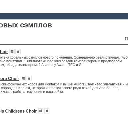
ровых сэмплов
П
hoir
блиотека хоральных сэмплов нового поколения. Совершенно реалистичная, глуб
вно понятная. О библиотеке Insolidus создан композитором и продюсером
м, обладателем премий Academy Award, TEC и G.
ora Choir
симфонических хоров для Kontakt 4 и выше! Aurora Choir - это элегантная и
хоров для Kontakt, которая является своего рода вехой для Aria Sounds,
х часов работы, изучения и настройки.
s Childrens Choir