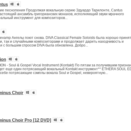
ntus
кие песнопения Продолжая вокальную серию Эдуардо Тарилонте, Cantus
астоящий ансамбль григорианских монахов, исполняющий звуки мрачного
альный инструмент для композиторов...
evamp Ангелы поют снова. DIVA Classical Female Soloists была хорошо принят
, так и случайными композиторами и продолжает дарить находчивость и
зи с большим спросом DIVA была обновлена. Добро...
ion
N - Soul & Gospel Vocal Instrument (Kontakt) По пятам за получившим призна
дет еще один потрясающий вокальный Kontakt инструмент** ETHERA SOUL ED
 себе потрясающие сэмплы вокала Soul и Gospel, невероятную...
minus Choir
minus Choir Pro [12 DVD]