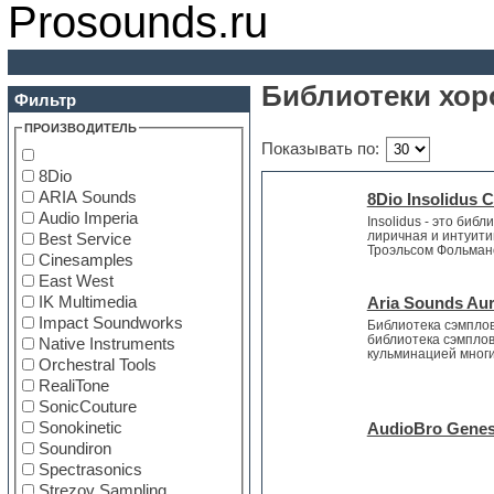
Prosounds.ru
Библиотеки хо
Фильтр
ПРОИЗВОДИТЕЛЬ
Показывать по:
8Dio
ARIA Sounds
8Dio Insolidus C
Audio Imperia
Insolidus - это би
лиричная и интуити
Best Service
Троэльсом Фольмано
Cinesamples
East West
IK Multimedia
Aria Sounds Aur
Impact Soundworks
Библиотека сэмплов 
библиотека сэмплов 
Native Instruments
кульминацией многи
Orchestral Tools
RealiTone
SonicCouture
Sonokinetic
AudioBro Genesi
Soundiron
Spectrasonics
Strezov Sampling