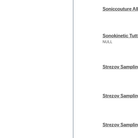
Pads
Soniccouture All
Percussion
Plug-ins bundles
Plug-ins for tracking
Pop music
Pro Tools
Sonokinetic Tutt
Psytrance
NULL
Rare instruments
Reaktor presets
Reason
Recording vocals
Strezov Samplin
Reverb
REX2
Rhythm and Blues
Rock
Sampler
Strezov Samplin
Samples from hardware synth
Samplitude
Saxophone
Sequencer
Serum presets
Strezov Sampli
Sibelius
Sonar