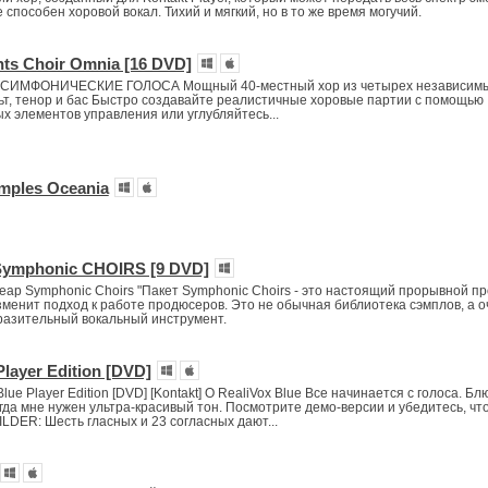
 способен хоровой вокал. Тихий и мягкий, но в то же время могучий.
nts Choir Omnia [16 DVD]
ИМФОНИЧЕСКИЕ ГОЛОСА Мощный 40-местный хор из четырех независим
льт, тенор и бас Быстро создавайте реалистичные хоровые партии с помощью
х элементов управления или углубляйтесь...
mples Oceania
Symphonic CHOIRS [9 DVD]
eap Symphonic Choirs "Пакет Symphonic Choirs - это настоящий прорывной пр
зменит подход к работе продюсеров. Это не обычная библиотека сэмплов, а о
разительный вокальный инструмент.
Player Edition [DVD]
lue Player Edition [DVD] [Kontakt] О RealiVox Blue Все начинается с голоса. Бл
гда мне нужен ультра-красивый тон. Посмотрите демо-версии и убедитесь, что
DER: Шесть гласных и 23 согласных дают...