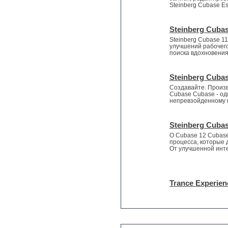
Funk
Steinberg Cubase Es
Garritan
General MIDI kits
Steinberg Cubas
Guitar emulation
Steinberg Cubase 1
Guitar loops
улучшений рабочего
Guitar processing and effects
поиска вдохновения
Hands-up samples
Hardstyle
Steinberg Cubas
Heavy metal sample packs
Создавайте. Произв
Hip-hop
Cubase Cubase - од
House music
непревзойденному н
Hypersonic
Jazz
Steinberg Cubas
Jingles
О Cubase 12 Cubas
Keyboards
процесса, которые 
LM-4 Drum Machine
От улучшенной инте
Logic
Loops
Maschine Expansion
Trance Experien
Massive presets
Mastering plug-ins
MIDI files
Movie soundtracks
Music production software for