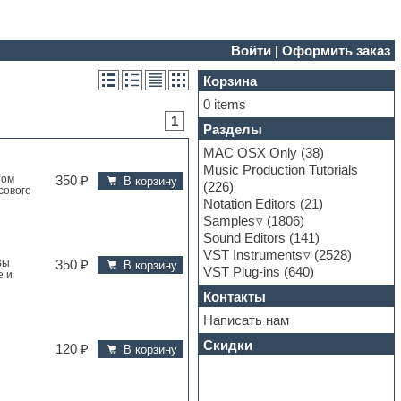
Войти
|
Оформить заказ
Корзина
0 items
1
Разделы
MAC OSX Only
(38)
Music Production Tutorials
том
350 ₽
В корзину
(226)
сового
Notation Editors
(21)
Samples
(1806)
Sound Editors
(141)
VST Instruments
(2528)
Вы
350 ₽
В корзину
VST Plug-ins
(640)
е и
Контакты
Написать нам
Скидки
120 ₽
В корзину