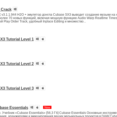
 Crack
X v3.1.1.944 H2O + эмулятор донгла Cubase SX3 выводит создание музыки на
более 70 новых функций, включая мощную функцию Audio Warp Realtime Timest
 Play Order Track, удобный Inplace Editing и множество...
3 Tutorial Level 1
3 Tutorial Level 2
3 Tutorial Level 3
base Essentials
New
 Учебник «Cubase Essentials» [56,3 Гб] Cubase Essentials Основные инструм
ания, аранжировки и микширования ваших музыкальных проектов в DAW Cuba