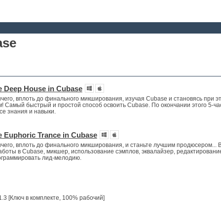
ase
e Deep House in Cubase
ичего, вплоть до финального микширования, изучая Cubase и становясь при э
 Самый быстрый и простой способ освоить Cubase. По окончании этого 5-ча
се знания и навыки.
 Euphoric Trance in Cubase
ичего, вплоть до финального микширования, и станьте лучшим продюсером... 
работы в Cubase, микшер, использование сэмплов, эквалайзер, редактировани
ограммировать лид-мелодию.
1.3 [Ключ в комплекте, 100% рабочий]