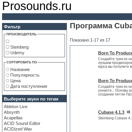
Prosounds.ru
Программа Cub
Фильтр
ПРОИЗВОДИТЕЛЬ
Показано 1-17 из 17
Steinberg
Udemy
Born To Produc
Создайте трек из н
СОРТИРОВАТЬ ПО
лучшим продюсером!
курса вы получите в
Название
Популярность
Цена
Born To Produce
Дата поступления
Создайте трек из н
узнаете... Основы 
создание петли Пр
Выберите звуки по тегам
Ableton Live
Absynth
Cubase 4.1.3
Acapellas
Steinberg Cubase 4.
ACID Sound Editor
ACIDized Wav