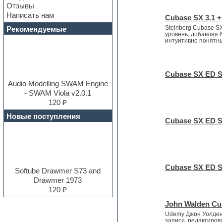
Отзывы
Dance music production
Написать нам
tutorials
Cubase SX 3.1 +
DAW
Steinberg Cubase S
Рекомендуемые
уровень, добавляя 
Disco samples
интуитивно понятный
DJ Software
Drum and Bass
Drum machine
Dub techno
Cubase SX ED SX
Dubstep
Audio Modelling SWAM Engine
E-MU Samples
- SWAM Viola v2.0.1
Electric bass
120 ₽
Electric guitar
Новые поступления
Cubase SX ED SX
Electric piano
Electro
Electronic music
Ethnic samples
Experimental
Cubase SX ED SX
EXS24 Instruments
Softube Drawmer S73 and
Finale
Drawmer 1973
FL Studio
120 ₽
Flute
John Walden Cu
Folk samples
Udemy Джон Уолден.
Fruityloops
записи, редактиров