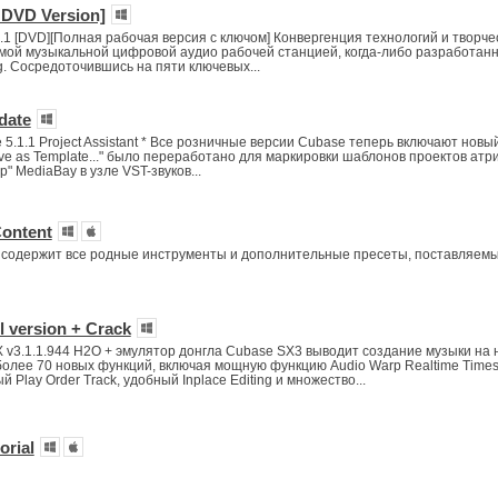
l DVD Version]
5.1 [DVD][Полная рабочая версия с ключом] Конвергенция технологий и творче
мой музыкальной цифровой аудио рабочей станцией, когда-либо разработан
g. Сосредоточившись на пяти ключевых...
date
.1.1 Project Assistant * Все розничные версии Cubase теперь включают новый
Save as Template..." было переработано для маркировки шаблонов проектов атр
р" MediaBay в узле VST-звуков...
Content
 содержит все родные инструменты и дополнительные пресеты, поставляемы
l version + Crack
X v3.1.1.944 H2O + эмулятор донгла Cubase SX3 выводит создание музыки на
более 70 новых функций, включая мощную функцию Audio Warp Realtime Timest
 Play Order Track, удобный Inplace Editing и множество...
orial