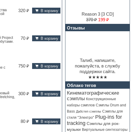
ства
320 ₽
В корзину
Reason 3 [3 CD]
ной
370 ₽
199 ₽
Отзывы
 Project
70 ₽
В корзину
ибутами.
Талиб, напишите,
пожалуйста, в службу
750 ₽
В корзину
е с
поддержки сайта.
★★★★★
Облако тегов
Кинематографические
 новый
300 ₽
В корзину
retching,
сэмплы
Конструкционные
Сэмплы Drum and
наборы сэмплов
Bass
Сэмплы для
Дабстеп сэмплы
Plug-ins for
стиля "Электро"
80 ₽
В корзину
tracking
Сэмплы для рок-
музыки
Виртуальные синтезаторы