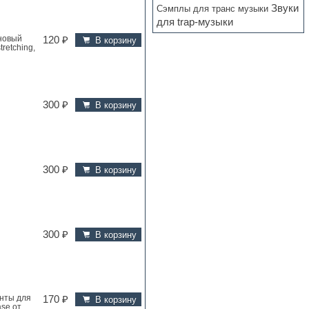
Звуки
Сэмплы для транс музыки
для trap-музыки
 новый
120 ₽
В корзину
retching,
300 ₽
В корзину
300 ₽
В корзину
300 ₽
В корзину
енты для
170 ₽
В корзину
se от