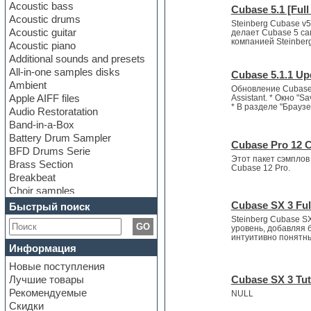
Acoustic bass
Cubase 5.1 [Ful
Acoustic drums
Steinberg Cubase v
Acoustic guitar
делает Cubase 5 са
компанией Steinber
Acoustic piano
Additional sounds and presets
All-in-one samples disks
Cubase 5.1.1 Up
Ambient
Обновление Cubase 5
Apple AIFF files
Assistant. * Окно "
* В разделе "Браузе
Audio Restoratation
Band-in-a-Box
Battery Drum Sampler
Cubase Pro 12 
BFD Drums Serie
Этот пакет сэмплов
Brass Section
Cubase 12 Pro.
Breakbeat
Choir samples
Chris Hein Samples
Cubase SX 3 Ful
Быстрый поиск
Cinematic samples
Steinberg Cubase S
GO
уровень, добавляя 
Club bass
интуитивно понятный
Club leads
Информация
Club sounds
Новые поступления
Construction kits
Лучшие товары
Cubase SX 3 Tut
Convolution
Рекомендуемые
NULL
Cubase
Скидки
Dance drums