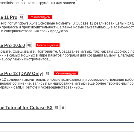
sentials: основные инструменты для записи.
e 11 Pro
Рекомендуем
1 Pro [for Windows X64] Основные моменты В Cubase 11 реализован целый ряд
 процесса и производительности, а также новые захватывающие возможност
 и совершенствования своих продуктов.
e Pro 10.5.0
Рекомендуем
одите. Смешивайте. Повторяйте. Создавайте музыку так, как вам удобно, с 
ин из самых мощных в мире пакетов программ для создания музыки. Благода
абору гибких инструментов...
e Pro 12 [DAW Only]
Рекомендуем
e 12 содержит значительные новые возможности и усовершенствования рабо
делают сочинение, запись и микширование музыки еще более творческим про
грации с MIDI Remote и усовершенствованных...
ce Tutorial for Cubase SX