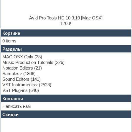
Ethnic samples
Experimental
EXS24 Instruments
Avid Pro Tools HD 10.3.10 [Mac OSX]
Finale
170 ₽
FL Studio
Flute
Корзина
Folk samples
0 items
Fruityloops
Разделы
Funk
Garritan
MAC OSX Only
(38)
General MIDI kits
Music Production Tutorials
(226)
Guitar emulation
Notation Editors
(21)
Guitar loops
Samples
(1806)
Guitar processing and effects
Sound Editors
(141)
Hands-up samples
VST Instruments
(2528)
Hardstyle
VST Plug-ins
(640)
Heavy metal sample packs
Контакты
Hip-hop
House music
Написать нам
Hypersonic
Скидки
Jazz
Jingles
Keyboards