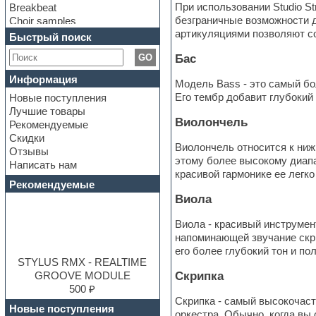
При использовании Studio S
Breakbeat
безграничные возможности д
Choir samples
артикуляциями позволяют со
Chris Hein Samples
Быстрый поиск
Cinematic samples
GO
Бас
Club bass
Club leads
Информация
Модель Bass - это самый бо
Club sounds
Его тембр добавит глубокий
Новые поступления
Construction kits
Лучшие товары
Convolution
Виолончель
Рекомендуемые
Cubase
Скидки
Dance drums
Виолончель относится к нижн
Отзывы
Dance music production
этому более высокому диапа
Написать нам
tutorials
красивой гармонике ее легко
DAW
Рекомендуемые
Disco samples
Виола
DJ Software
Drum and Bass
Виола - красивый инструмен
Drum machine
напоминающей звучание скри
Dub techno
его более глубокий тон и п
Dubstep
STYLUS RMX - REALTIME
E-MU Samples
GROOVE MODULE
Скрипка
Electric bass
500 ₽
Скрипка - самый высокочаст
Electric guitar
Новые поступления
оркестра. Обычно, когда вы 
Electric piano