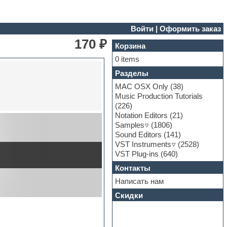
Войти
|
Оформить заказ
170 ₽
Корзина
0 items
Разделы
MAC OSX Only
(38)
Music Production Tutorials
(226)
Notation Editors
(21)
Samples
(1806)
Sound Editors
(141)
VST Instruments
(2528)
VST Plug-ins
(640)
Контакты
Написать нам
Скидки