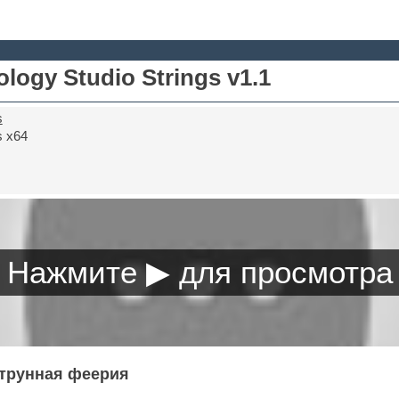
logy Studio Strings v1.1
s
 x64
трунная феерия