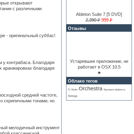
торые открывают
етании с различными
Ableton Suite 7 [5 DVD]
2,390 ₽
999 ₽
Отзывы
ре - оригинальный суббас!
Устаревшее приложение, не
м у контрабаса. Благодаря
работает в OSX 10.5
х аранжировках благодаря
★
Облако тегов
Orchestra
FL Studio
Звуковые эффекты
восходной средней частоте,
Strings
о скрипичными тонами, но
авный мелодичный инструмент
любой классической