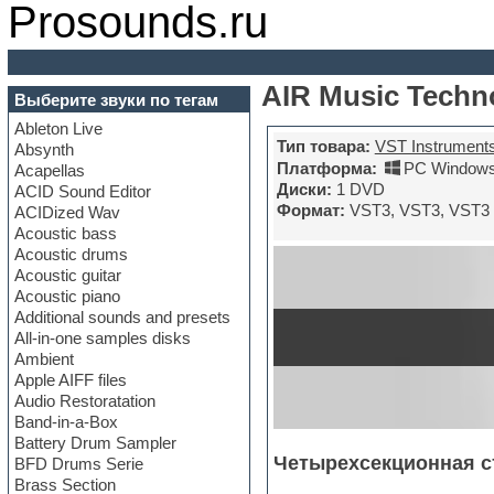
Prosounds.ru
AIR Music Techno
Выберите звуки по тегам
Ableton Live
Тип товара:
VST Instrument
Absynth
Платформа:
PC Windows
Acapellas
Диски:
1 DVD
ACID Sound Editor
Формат:
VST3, VST3, VST3
ACIDized Wav
Acoustic bass
Acoustic drums
Acoustic guitar
Acoustic piano
Additional sounds and presets
All-in-one samples disks
Ambient
Apple AIFF files
Audio Restoratation
Band-in-a-Box
Battery Drum Sampler
Четырехсекционная с
BFD Drums Serie
Brass Section