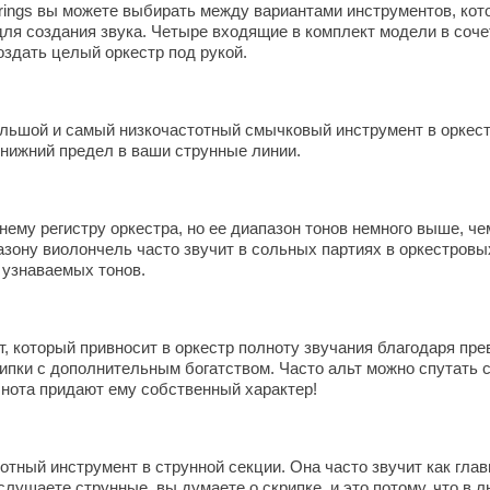
trings вы можете выбирать между вариантами инструментов, ко
ля создания звука. Четыре входящие в комплект модели в соч
здать целый оркестр под рукой.
льшой и самый низкочастотный смычковый инструмент в оркест
 нижний предел в ваши струнные линии.
ему регистру оркестра, но ее диапазон тонов немного выше, че
зону виолончель часто звучит в сольных партиях в оркестровы
 узнаваемых тонов.
т, который привносит в оркестр полноту звучания благодаря пре
пки с дополнительным богатством. Часто альт можно спутать с
олнота придают ему собственный характер!
отный инструмент в струнной секции. Она часто звучит как гл
слушаете струнные, вы думаете о скрипке, и это потому, что в 