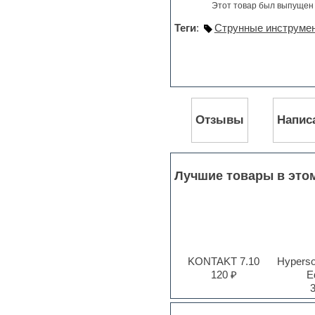
Jingles
Этот товар был выпущен 
Keyboards
Теги
:
Струнные инструмен
LM-4 Drum Machine
Logic
Loops
Maschine Expansion
Massive presets
Mastering plug-ins
MIDI files
Отзывы
Напис
Movie soundtracks
Music production software for
beginners
Music theory
Лучшие товары в это
Nexus
Notation software
One shot drums
Orchestra
Orchestra drums
Organ
Pads
KONTAKT 7.10
Hyperson
Percussion
120 ₽
Ed
Plug-ins bundles
Plug-ins for tracking
Pop music