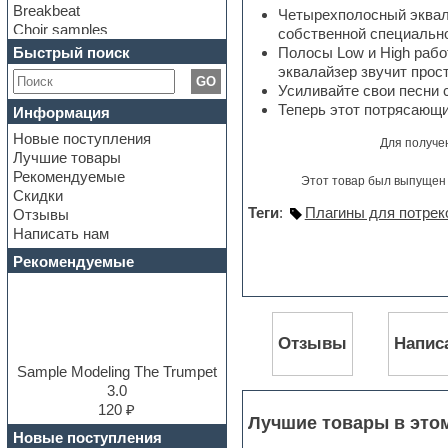
Breakbeat
Четырехполосный эквал
Choir samples
собственной специальн
Chris Hein Samples
Быстрый поиск
Полосы Low и High рабо
Cinematic samples
эквалайзер звучит прос
GO
Club bass
Усиливайте свои песни с
Club leads
Теперь этот потрясающ
Информация
Club sounds
Новые поступления
Construction kits
Для получе
Лучшие товары
Convolution
Рекомендуемые
Cubase
Этот товар был выпущен 
Скидки
Dance drums
Теги
:
Плагины для потрек
Отзывы
Dance music production
Написать нам
tutorials
DAW
Рекомендуемые
Disco samples
DJ Software
Drum and Bass
Drum machine
Отзывы
Напис
Dub techno
Dubstep
Sample Modeling The Trumpet
E-MU Samples
3.0
Electric bass
120 ₽
Лучшие товары в это
Electric guitar
Новые поступления
Electric piano