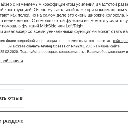
айзер с изменяемым коэффициентом усиления и частотой разве
ой конструкцией. Очень музыкальный даже при максимальном у
тают как полки, но на самом деле это очень широкие колокола.
то великолепно! С помощью этой функции вы можете усилить су
 помощью функций Mid/Side или Left/Right!
ий эквалайзер со всеми уникальными функциями может стать в
ния более подробной информации о программе вы можете посетить
сайт про
Вы можете
скачать Analog Obsession N492ME v3.0
на нашем сайте.
25.02.2020. Пожалуйста, проверьте совместимость с Вашим оборудованием 
овой записи
ать отзыв
м разделе