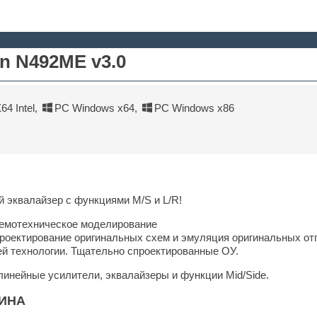
n N492ME v3.0
4 Intel
,
PC Windows x64
,
PC Windows x86
 эквалайзер с функциями M/S и L/R!
хемотехническое моделирование
роектирование оригинальных схем и эмуляция оригинальных от
й технологии. Тщательно спроектированные ОУ.
инейные усилители, эквалайзеры и функции Mid/Side.
ИНА