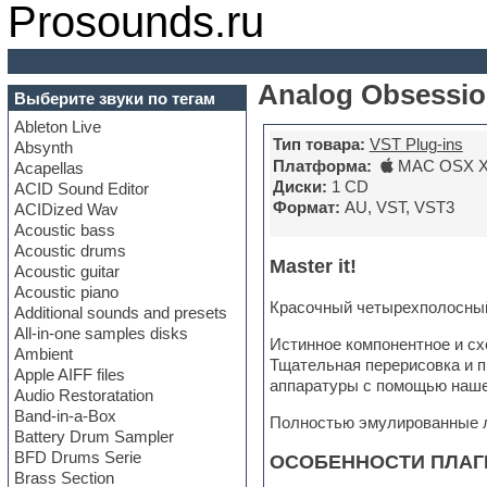
Prosounds.ru
Analog Obsessio
Выберите звуки по тегам
Ableton Live
Тип товара:
VST Plug-ins
Absynth
Платформа:
MAC OSX X6
Acapellas
Диски:
1 CD
ACID Sound Editor
Формат:
AU, VST, VST3
ACIDized Wav
Acoustic bass
Acoustic drums
Master it!
Acoustic guitar
Acoustic piano
Красочный четырехполосный
Additional sounds and presets
All-in-one samples disks
Истинное компонентное и с
Ambient
Тщательная перерисовка и п
Apple AIFF files
аппаратуры с помощью наше
Audio Restoratation
Band-in-a-Box
Полностью эмулированные л
Battery Drum Sampler
BFD Drums Serie
ОСОБЕННОСТИ ПЛАГ
Brass Section