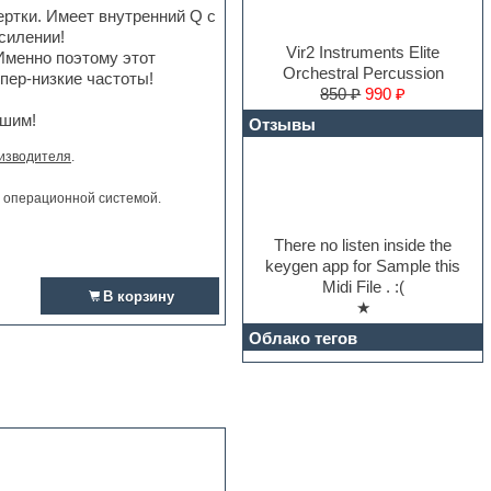
ртки. Имеет внутренний Q с
силении!
Vir2 Instruments Elite
 Именно поэтому этот
Orchestral Percussion
пер-низкие частоты!
850 ₽
990 ₽
ашим!
Отзывы
изводителя
.
и операционной системой.
There no listen inside the
keygen app for Sample this
Midi File . :(
В корзину
★
Облако тегов