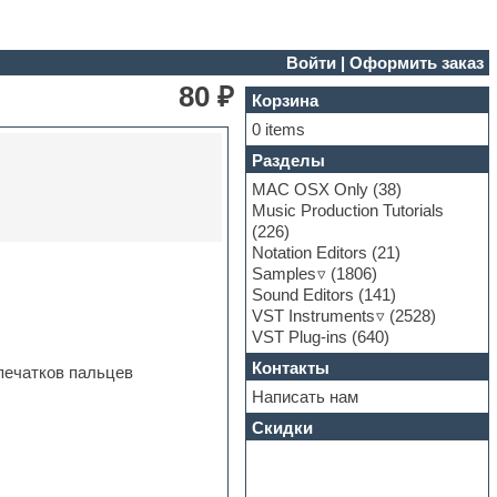
Войти
|
Оформить заказ
80 ₽
Корзина
0 items
Разделы
MAC OSX Only
(38)
Music Production Tutorials
(226)
Notation Editors
(21)
Samples
(1806)
Sound Editors
(141)
VST Instruments
(2528)
VST Plug-ins
(640)
Контакты
печатков пальцев
Написать нам
Скидки