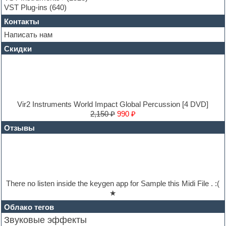
Hardstyle
VST Plug-ins
(640)
Heavy metal sample packs
Контакты
Hip-hop
House music
Написать нам
Hypersonic
Скидки
Jazz
Jingles
Keyboards
LM-4 Drum Machine
Logic
Loops
Vir2 Instruments World Impact Global Percussion [4 DVD]
Maschine Expansion
2,150 ₽
990 ₽
Massive presets
Отзывы
Mastering plug-ins
MIDI files
Movie soundtracks
Music production software for beginners
Music theory
Nexus
There no listen inside the keygen app for Sample this Midi File . :(
Notation software
★
One shot drums
Orchestra
Облако тегов
Orchestra drums
Звуковые эффекты
Organ