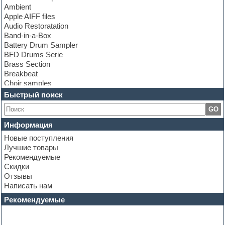
Ambient
Apple AIFF files
Audio Restoratation
Band-in-a-Box
Battery Drum Sampler
BFD Drums Serie
Brass Section
Breakbeat
Choir samples
Chris Hein Samples
Быстрый поиск
Cinematic samples
GO
Club bass
Club leads
Информация
Club sounds
Новые поступления
Construction kits
Лучшие товары
Convolution
Рекомендуемые
Cubase
Скидки
Dance drums
Отзывы
Dance music production tutorials
Написать нам
DAW
Disco samples
Рекомендуемые
DJ Software
Drum and Bass