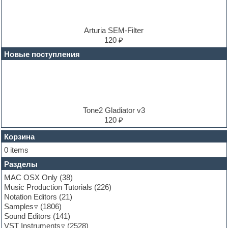
Drum machine
Dub techno
Dubstep
E-MU Samples
Arturia SEM-Filter
Electric bass
120 ₽
Electric guitar
Новые поступления
Electric piano
Electro
Electronic music
Ethnic samples
Experimental
EXS24 Instruments
Tone2 Gladiator v3
Finale
120 ₽
FL Studio
Flute
Корзина
Folk samples
0 items
Fruityloops
Разделы
Funk
Garritan
MAC OSX Only
(38)
General MIDI kits
Music Production Tutorials
(226)
Guitar emulation
Notation Editors
(21)
Guitar loops
Samples
(1806)
Guitar processing and effects
Sound Editors
(141)
Hands-up samples
VST Instruments
(2528)