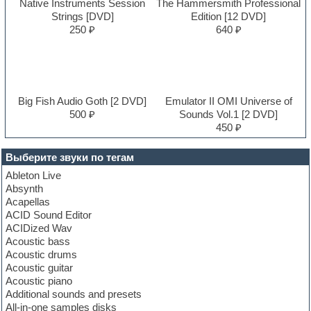
Native Instruments Session
The Hammersmith Professional
Strings [DVD]
Edition [12 DVD]
250 ₽
640 ₽
Big Fish Audio Goth [2 DVD]
Emulator II OMI Universe of
500 ₽
Sounds Vol.1 [2 DVD]
450 ₽
Выберите звуки по тегам
Ableton Live
Absynth
Acapellas
ACID Sound Editor
ACIDized Wav
Acoustic bass
Acoustic drums
Acoustic guitar
Acoustic piano
Additional sounds and presets
All-in-one samples disks