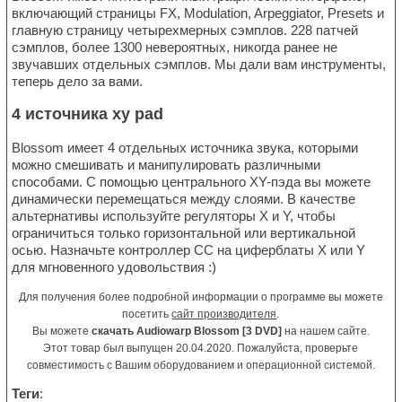
включающий страницы FX, Modulation, Arpeggiator, Presets и
главную страницу четырехмерных сэмплов. 228 патчей
сэмплов, более 1300 невероятных, никогда ранее не
звучавших отдельных сэмплов. Мы дали вам инструменты,
теперь дело за вами.
4 источника xy pad
Blossom имеет 4 отдельных источника звука, которыми
можно смешивать и манипулировать различными
способами. С помощью центрального XY-пэда вы можете
динамически перемещаться между слоями. В качестве
альтернативы используйте регуляторы X и Y, чтобы
ограничиться только горизонтальной или вертикальной
осью. Назначьте контроллер CC на циферблаты X или Y
для мгновенного удовольствия :)
Для получения более подробной информации о программе вы можете
посетить
сайт производителя
.
Вы можете
скачать Audiowarp Blossom [3 DVD]
на нашем сайте.
Этот товар был выпущен 20.04.2020. Пожалуйста, проверьте
совместимость с Вашим оборудованием и операционной системой.
Теги
: