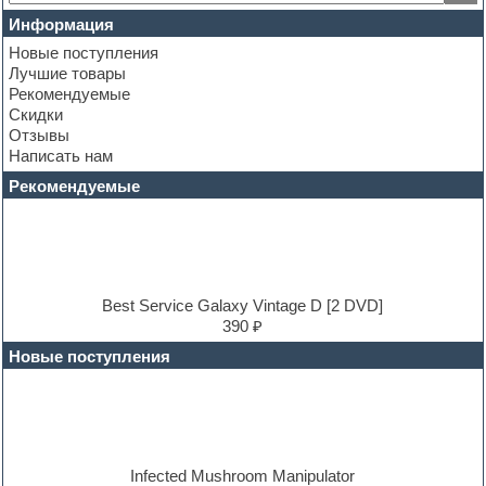
Club leads
Информация
Club sounds
Новые поступления
Construction kits
Лучшие товары
Convolution
Рекомендуемые
Cubase
Скидки
Dance drums
Отзывы
Dance music production tutorials
Написать нам
DAW
Disco samples
Рекомендуемые
DJ Software
Drum and Bass
Drum machine
Dub techno
Dubstep
E-MU Samples
Best Service Galaxy Vintage D [2 DVD]
Electric bass
390 ₽
Electric guitar
Новые поступления
Electric piano
Electro
Electronic music
Ethnic samples
Experimental
EXS24 Instruments
Infected Mushroom Manipulator