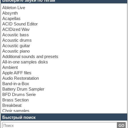
Выберите звуки по тегам
Ableton Live
Absynth
Acapellas
ACID Sound Editor
ACIDized Wav
Acoustic bass
Acoustic drums
Acoustic guitar
Acoustic piano
Additional sounds and presets
All-in-one samples disks
Ambient
Apple AIFF files
Audio Restoratation
Band-in-a-Box
Battery Drum Sampler
BFD Drums Serie
Brass Section
Breakbeat
Choir samples
Chris Hein Samples
Быстрый поиск
Cinematic samples
GO
Club bass