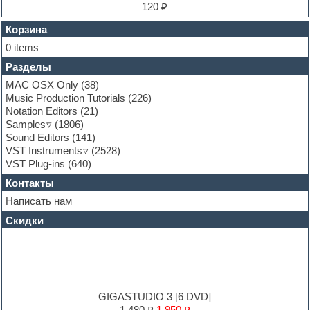
Finale
120 ₽
FL Studio
Flute
Корзина
Folk samples
0 items
Fruityloops
Разделы
Funk
Garritan
MAC OSX Only
(38)
General MIDI kits
Music Production Tutorials
(226)
Guitar emulation
Notation Editors
(21)
Guitar loops
Samples
(1806)
Guitar processing and effects
Sound Editors
(141)
Hands-up samples
VST Instruments
(2528)
Hardstyle
VST Plug-ins
(640)
Heavy metal sample packs
Контакты
Hip-hop
House music
Написать нам
Hypersonic
Скидки
Jazz
Jingles
Keyboards
LM-4 Drum Machine
Logic
Loops
GIGASTUDIO 3 [6 DVD]
Maschine Expansion
1,480 ₽
1,950 ₽