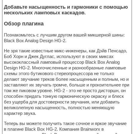
Добавьте насыщенность и гармоники с помощью
нескольких ламповых каскадов.
Обзор плагина
Познакомьтесь с лучшим другом вашей микшерной шины:
Black Box Analog Design HG-2.
Не зря такие известные микс-инженеры, как Дэйв Пенсадо,
Боб Хорн и Джек Дуглас, используют в своих миксах
высококлассный ламповый процессор Black Box Analog
Design HG-2. Многочисленные и разнообразные ламповые
схемы этого бутикового стереопроцессора не только
делают звучание треков более насыщенным и полным, но и
заставляют их звучать громче, больше и пронзительнее при
том же пиковом уровне. HG-2 - это не просто дисторшн, он
способен придать тонкую гармоническую окраску и блеск
без ущерба для достоверности звучания, или добавить
великолепную насыщенность, полностью меняющую
характер звука.
Теперь вы можете получить такое сочное и яркое звучание
в плагине Black Box HG-2. Компания Brainworx в