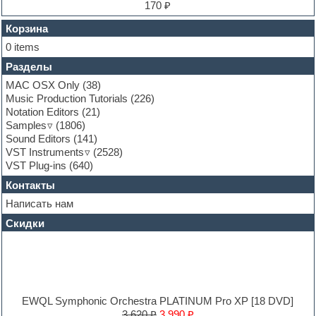
Finale
170 ₽
FL Studio
Flute
Корзина
Folk samples
0 items
Fruityloops
Разделы
Funk
Garritan
MAC OSX Only
(38)
General MIDI kits
Music Production Tutorials
(226)
Guitar emulation
Notation Editors
(21)
Guitar loops
Samples
(1806)
Guitar processing and effects
Sound Editors
(141)
Hands-up samples
VST Instruments
(2528)
Hardstyle
VST Plug-ins
(640)
Heavy metal sample packs
Контакты
Hip-hop
House music
Написать нам
Hypersonic
Скидки
Jazz
Jingles
Keyboards
LM-4 Drum Machine
Logic
Loops
EWQL Symphonic Orchestra PLATINUM Pro XP [18 DVD]
Maschine Expansion
3,620 ₽
3,990 ₽