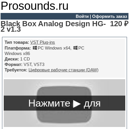
Prosounds.ru
Войти
|
Оформить заказ
Black Box Analog Design HG-
120 ₽
2 v1.3
Тип товара:
VST Plug-ins
Платформа:
PC Windows x64
,
PC
Windows x86
Диски:
1 CD
Формат:
VST, VST3
Требуется:
Цифровые рабочие станции (DAW)