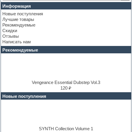
Club leads
Информация
Club sounds
Новые поступления
Construction kits
Лучшие товары
Convolution
Рекомендуемые
Cubase
Скидки
Dance drums
Отзывы
Dance music production tutorials
Написать нам
DAW
Disco samples
Рекомендуемые
DJ Software
Drum and Bass
Drum machine
Dub techno
Dubstep
E-MU Samples
Vengeance Essential Dubstep Vol.3
Electric bass
120 ₽
Electric guitar
Новые поступления
Electric piano
Electro
Electronic music
Ethnic samples
Experimental
EXS24 Instruments
SYNTH Collection Volume 1