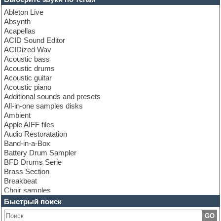
Ableton Live
Absynth
Acapellas
ACID Sound Editor
ACIDized Wav
Acoustic bass
Acoustic drums
Acoustic guitar
Acoustic piano
Additional sounds and presets
All-in-one samples disks
Ambient
Apple AIFF files
Audio Restoratation
Band-in-a-Box
Battery Drum Sampler
BFD Drums Serie
Brass Section
Breakbeat
Choir samples
Chris Hein Samples
Быстрый поиск
Cinematic samples
GO
Club bass