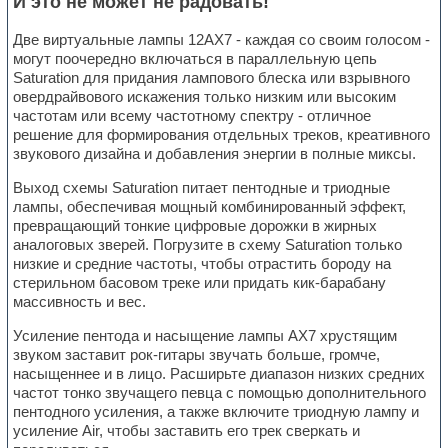
И это не может не радовать!
Две виртуальные лампы 12AX7 - каждая со своим голосом -
могут поочередно включаться в параллельную цепь
Saturation для придания лампового блеска или взрывного
овердрайвового искажения только низким или высоким
частотам или всему частотному спектру - отличное
решение для формирования отдельных треков, креативного
звукового дизайна и добавления энергии в полные миксы.
Выход схемы Saturation питает пентодные и триодные
лампы, обеспечивая мощный комбинированный эффект,
превращающий тонкие цифровые дорожки в жирных
аналоговых зверей. Погрузите в схему Saturation только
низкие и средние частоты, чтобы отрастить бороду на
стерильном басовом треке или придать кик-барабану
массивность и вес.
Усиление пентода и насыщение лампы AX7 хрустящим
звуком заставит рок-гитары звучать больше, громче,
насыщеннее и в лицо. Расширьте диапазон низких средних
частот тонко звучащего певца с помощью дополнительного
пентодного усиления, а также включите триодную лампу и
усиление Air, чтобы заставить его трек сверкать и