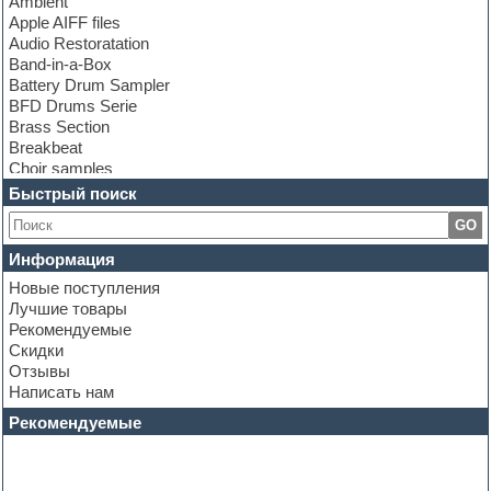
Ambient
Apple AIFF files
Audio Restoratation
Band-in-a-Box
Battery Drum Sampler
BFD Drums Serie
Brass Section
Breakbeat
Choir samples
Chris Hein Samples
Быстрый поиск
Cinematic samples
GO
Club bass
Club leads
Информация
Club sounds
Новые поступления
Construction kits
Лучшие товары
Convolution
Рекомендуемые
Cubase
Скидки
Dance drums
Отзывы
Dance music production tutorials
Написать нам
DAW
Disco samples
Рекомендуемые
DJ Software
Drum and Bass
Drum machine