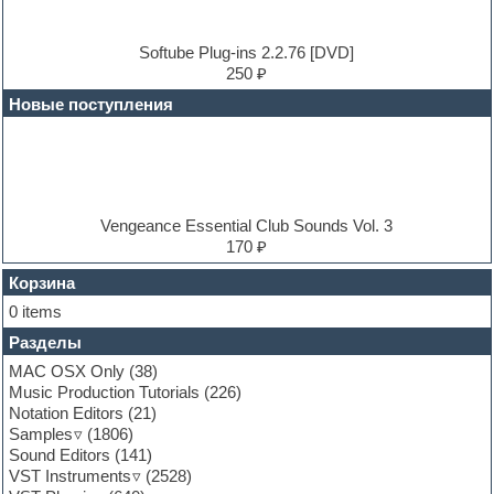
Dub techno
Dubstep
E-MU Samples
Softube Plug-ins 2.2.76 [DVD]
Electric bass
250 ₽
Electric guitar
Новые поступления
Electric piano
Electro
Electronic music
Ethnic samples
Experimental
EXS24 Instruments
Vengeance Essential Club Sounds Vol. 3
Finale
170 ₽
FL Studio
Flute
Корзина
Folk samples
0 items
Fruityloops
Разделы
Funk
Garritan
MAC OSX Only
(38)
General MIDI kits
Music Production Tutorials
(226)
Guitar emulation
Notation Editors
(21)
Guitar loops
Samples
(1806)
Guitar processing and effects
Sound Editors
(141)
Hands-up samples
VST Instruments
(2528)
Hardstyle