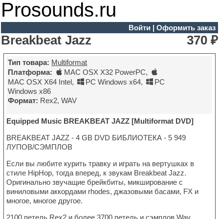
Prosounds.ru
Войти
|
Оформить заказ
Breakbeat Jazz
370 ₽
Тип товара:
Multiformat
Платформа:
MAC OSX X32 PowerPC
,
MAC OSX X64 Intel
,
PC Windows x64
,
PC
Windows x86
Формат:
Rex2, WAV
Equipped Music BREAKBEAT JAZZ [Multiformat DVD]
BREAKBEAT JAZZ - 4 GB DVD БИБЛИОТЕКА - 5 949
ЛУПОВ/СЭМПЛОВ
Если вы любите курить травку и играть на вертушках в
стиле HipHop, тогда вперед, к звукам Breakbeat Jazz.
Оригинально звучащие брейкбиты, микширование с
виниловыми аккордами rhodes, джазовыми басами, FX и
многое, многое другое.
2100 петель Rex2 и более 3700 петель и сэмплов Wav,