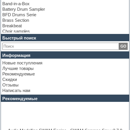
Band-in-a-Box
Battery Drum Sampler
BFD Drums Serie
Brass Section
Breakbeat
Choir samples
Chris Hein Samples
Быстрый поиск
Cinematic samples
GO
Club bass
Club leads
Информация
Club sounds
Новые поступления
Construction kits
Лучшие товары
Convolution
Рекомендуемые
Cubase
Скидки
Dance drums
Отзывы
Dance music production tutorials
Написать нам
DAW
Disco samples
Рекомендуемые
DJ Software
Drum and Bass
Drum machine
Dub techno
Dubstep