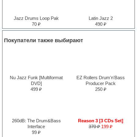
Jazz Drums Loop Pak
Latin Jazz 2
70 ₽
490 ₽
Покупатели также выбирают
Nu Jazz Funk [Multiformat
EZ Rollers Drum'n'Bass
DVD]
Producer Pack
499 ₽
250 ₽
260dB: The Drum&Bass
Reason 3 [3 CDs Set]
Interface
370 ₽
199 ₽
99 ₽