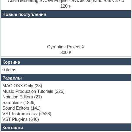
E-MU Samples
Audio Modelling SWAM Engine - SWAM Soprano Sax v2.7.0
Electric bass
120 ₽
Electric guitar
Новые поступления
Electric piano
Electro
Electronic music
Ethnic samples
Experimental
EXS24 Instruments
Cymatics Project X
Finale
300 ₽
FL Studio
Flute
Корзина
Folk samples
0 items
Fruityloops
Разделы
Funk
Garritan
MAC OSX Only
(38)
General MIDI kits
Music Production Tutorials
(226)
Guitar emulation
Notation Editors
(21)
Guitar loops
Samples
(1806)
Guitar processing and effects
Sound Editors
(141)
Hands-up samples
VST Instruments
(2528)
Hardstyle
VST Plug-ins
(640)
Heavy metal sample packs
Контакты
Hip-hop