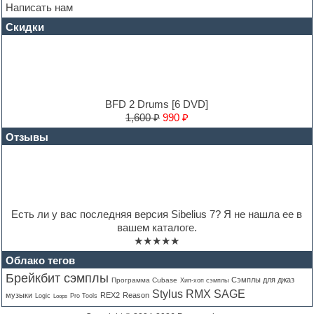
House music
Написать нам
Hypersonic
Скидки
Jazz
Jingles
Keyboards
LM-4 Drum Machine
Logic
Loops
BFD 2 Drums [6 DVD]
Maschine Expansion
1,600 ₽
990 ₽
Massive presets
Отзывы
Mastering plug-ins
MIDI files
Movie soundtracks
Music production software for beginners
Music theory
Nexus
Есть ли у вас последняя версия Sibelius 7? Я не нашла ее в
Notation software
вашем каталоге.
One shot drums
★★★★★
Orchestra
Orchestra drums
Облако тегов
Organ
Брейкбит сэмплы
Сэмплы для джаз
Программа Cubase
Хип-хоп сэмплы
Pads
Stylus RMX SAGE
музыки
REX2
Reason
Logic
Pro Tools
Loops
Percussion
Plug-ins bundles