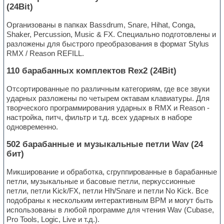
(24Bit)
Организованы в папках Bassdrum, Snare, Hihat, Conga,
Shaker, Percussion, Music & FX. Специально подготовлены и
разложены для быстрого преобразования в формат Stylus
RMX / Reason REFILL.
110 барабанных комплектов Rex2 (24Bit)
Отсортированные по различным категориям, где все звуки
ударных разложены по четырем октавам клавиатуры. Для
творческого программирования ударных в RMX и Reason -
настройка, питч, фильтр и т.д. всех ударных в наборе
одновременно.
502 барабанные и музыкальные петли Wav (24
бит)
Микширование и обработка, сгруппированные в барабанные
петли, музыкальные и басовые петли, перкуссионные
петли, петли Kick/FX, петли Hh/Snare и петли No Kick. Все
подобраны к нескольким интерактивным BPM и могут быть
использованы в любой программе для чтения Wav (Cubase,
Pro Tools, Logic, Live и т.д.).