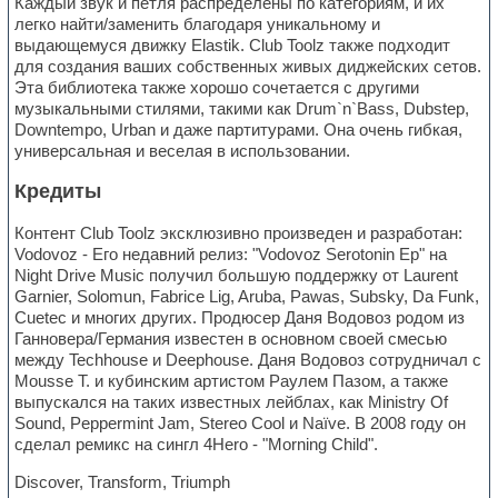
Каждый звук и петля распределены по категориям, и их
легко найти/заменить благодаря уникальному и
выдающемуся движку Elastik. Club Toolz также подходит
для создания ваших собственных живых диджейских сетов.
Эта библиотека также хорошо сочетается с другими
музыкальными стилями, такими как Drum`n`Bass, Dubstep,
Downtempo, Urban и даже партитурами. Она очень гибкая,
универсальная и веселая в использовании.
Кредиты
Контент Club Toolz эксклюзивно произведен и разработан:
Vodovoz - Его недавний релиз: "Vodovoz Serotonin Ep" на
Night Drive Music получил большую поддержку от Laurent
Garnier, Solomun, Fabrice Lig, Aruba, Pawas, Subsky, Da Funk,
Cuetec и многих других. Продюсер Даня Водовоз родом из
Ганновера/Германия известен в основном своей смесью
между Techhouse и Deephouse. Даня Водовоз сотрудничал с
Mousse T. и кубинским артистом Раулем Пазом, а также
выпускался на таких известных лейблах, как Ministry Of
Sound, Peppermint Jam, Stereo Cool и Naïve. В 2008 году он
сделал ремикс на сингл 4Hero - "Morning Child".
Discover, Transform, Triumph