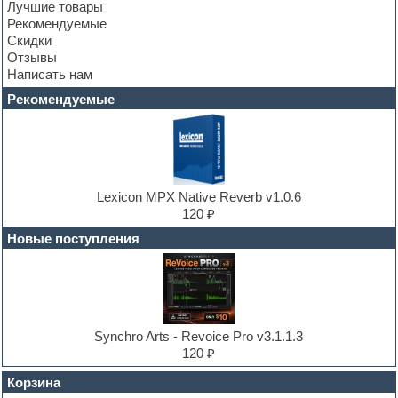
Лучшие товары
Convolution
Рекомендуемые
Cubase
Скидки
Dance drums
Отзывы
Dance music production tutorials
Написать нам
DAW
Disco samples
Рекомендуемые
DJ Software
Drum and Bass
Drum machine
Dub techno
Dubstep
E-MU Samples
Lexicon MPX Native Reverb v1.0.6
Electric bass
120 ₽
Electric guitar
Новые поступления
Electric piano
Electro
Electronic music
Ethnic samples
Experimental
EXS24 Instruments
Synchro Arts - Revoice Pro v3.1.1.3
Finale
120 ₽
FL Studio
Flute
Корзина