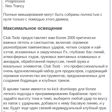
. Progressive
. Neo Trancy
Полные микширования могут быть собраны полностью с
нуля только с помощью этого движка.
Максимальное освещение
Club Toolz предоставляет вам более 2000 критически
важных петель и синглшотов, включая: огромное
разнообразие пампинговых ударов, четких снэров и хай-
хэтов, искаженных и закрученных Fx, глубоких бас-линий,
атмосферных пэдов, грувовых винтажных клавишных и
аккордов, обработанной перкуссии, теней грува и
вокальных элементов. Club Toolz - это профессиональный и
очень вдохновляющий набор для продюсеров, содержащий
огромное количество инструментов, предназначенных для
создания бодрящих и клубных треков.
В архиве также имеются no-kick drumloops для более
легкого подхода к программированию барабанов: просто
задайте высоту тона и темп, выберите любой удар по вкусу
из папок с ударными, добавьте к нему басовую линию, и у
вас будет еще один свежий индивидуальный клубный грув.