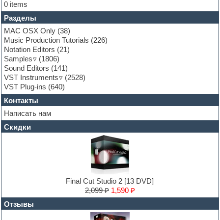
Folk samples
0 items
Fruityloops
Разделы
Funk
Garritan
MAC OSX Only
(38)
General MIDI kits
Music Production Tutorials
(226)
Guitar emulation
Notation Editors
(21)
Guitar loops
Samples
(1806)
Guitar processing and effects
Sound Editors
(141)
Hands-up samples
VST Instruments
(2528)
Hardstyle
VST Plug-ins
(640)
Heavy metal sample packs
Контакты
Hip-hop
House music
Написать нам
Hypersonic
Скидки
Jazz
Jingles
Keyboards
LM-4 Drum Machine
Logic
Loops
Final Cut Studio 2 [13 DVD]
Maschine Expansion
2,099 ₽
1,590 ₽
Massive presets
Отзывы
Mastering plug-ins
MIDI files