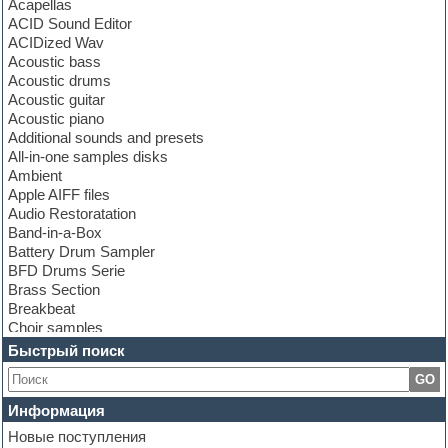
Acapellas
ACID Sound Editor
ACIDized Wav
Acoustic bass
Acoustic drums
Acoustic guitar
Acoustic piano
Additional sounds and presets
All-in-one samples disks
Ambient
Apple AIFF files
Audio Restoratation
Band-in-a-Box
Battery Drum Sampler
BFD Drums Serie
Brass Section
Breakbeat
Choir samples
Chris Hein Samples
Быстрый поиск
Cinematic samples
GO
Club bass
Club leads
Информация
Club sounds
Новые поступления
Construction kits