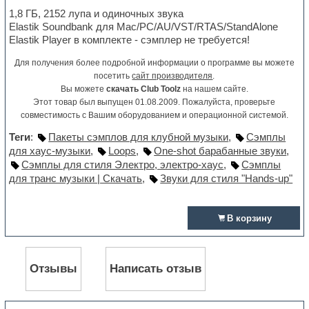
1,8 ГБ, 2152 лупа и одиночных звука
Elastik Soundbank для Mac/PC/AU/VST/RTAS/StandAlone
Elastik Player в комплекте - сэмплер не требуется!
Для получения более подробной информации о программе вы можете
посетить
сайт производителя
.
Вы можете
скачать Club Toolz
на нашем сайте.
Этот товар был выпущен 01.08.2009. Пожалуйста, проверьте
совместимость с Вашим оборудованием и операционной системой.
Теги
:
Пакеты сэмплов для клубной музыки
,
Сэмплы
для хаус-музыки
,
Loops
,
One-shot барабанные звуки
,
Сэмплы для стиля Электро, электро-хаус
,
Сэмплы
для транс музыки | Скачать
,
Звуки для стиля "Hands-up"
В корзину
Отзывы
Написать отзыв