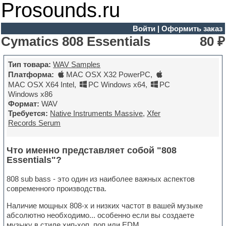
Prosounds.ru
Войти
|
Оформить заказ
Cymatics 808 Essentials
80 ₽
Тип товара:
WAV Samples
Платформа:
MAC OSX X32 PowerPC
,
MAC OSX X64 Intel
,
PC Windows x64
,
PC
Windows x86
Формат:
WAV
Требуется:
Native Instruments Massive
,
Xfer
Records Serum
Что именно представляет собой "808
Essentials"?
808 sub bass - это один из наиболее важных аспектов
современного производства.
Наличие мощных 808-х и низких частот в вашей музыке
абсолютно необходимо... особенно если вы создаете
музыку в стиле хип-хоп, поп или EDM.