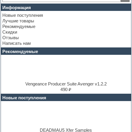
Club leads
Информация
Club sounds
Новые поступления
Construction kits
Лучшие товары
Convolution
Рекомендуемые
Cubase
Скидки
Dance drums
Отзывы
Dance music production tutorials
Написать нам
DAW
Disco samples
Рекомендуемые
DJ Software
Drum and Bass
Drum machine
Dub techno
Dubstep
E-MU Samples
Vengeance Producer Suite Avenger v1.2.2
Electric bass
490 ₽
Electric guitar
Новые поступления
Electric piano
Electro
Electronic music
Ethnic samples
Experimental
EXS24 Instruments
DEADMAU5 Xfer Samples