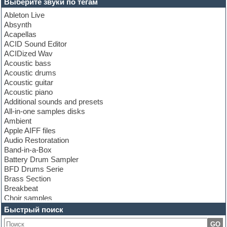
Выберите звуки по тегам
Ableton Live
Absynth
Acapellas
ACID Sound Editor
ACIDized Wav
Acoustic bass
Acoustic drums
Acoustic guitar
Acoustic piano
Additional sounds and presets
All-in-one samples disks
Ambient
Apple AIFF files
Audio Restoratation
Band-in-a-Box
Battery Drum Sampler
BFD Drums Serie
Brass Section
Breakbeat
Choir samples
Chris Hein Samples
Быстрый поиск
Cinematic samples
GO
Club bass