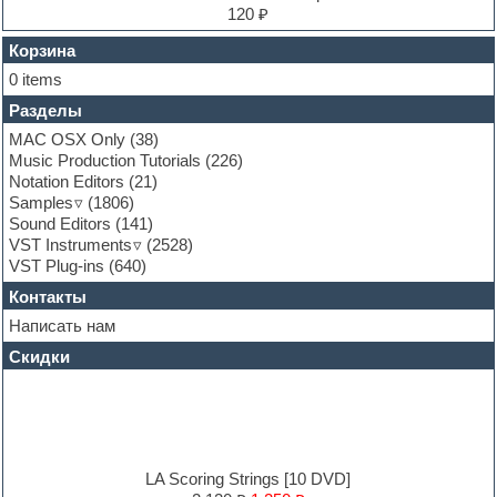
Finale
120 ₽
FL Studio
Flute
Корзина
Folk samples
0 items
Fruityloops
Разделы
Funk
Garritan
MAC OSX Only
(38)
General MIDI kits
Music Production Tutorials
(226)
Guitar emulation
Notation Editors
(21)
Guitar loops
Samples
(1806)
Guitar processing and effects
Sound Editors
(141)
Hands-up samples
VST Instruments
(2528)
Hardstyle
VST Plug-ins
(640)
Heavy metal sample packs
Контакты
Hip-hop
House music
Написать нам
Hypersonic
Скидки
Jazz
Jingles
Keyboards
LM-4 Drum Machine
Logic
Loops
LA Scoring Strings [10 DVD]
Maschine Expansion