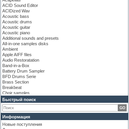
ACID Sound Editor
ACIDized Wav
Acoustic bass
Acoustic drums
Acoustic guitar
Acoustic piano
Additional sounds and presets
All-in-one samples disks
Ambient
Apple AIFF files
Audio Restoratation
Band-in-a-Box
Battery Drum Sampler
BFD Drums Serie
Brass Section
Breakbeat
Choir samples
Chris Hein Samples
Быстрый поиск
Cinematic samples
GO
Club bass
Club leads
Информация
Club sounds
Новые поступления
Construction kits