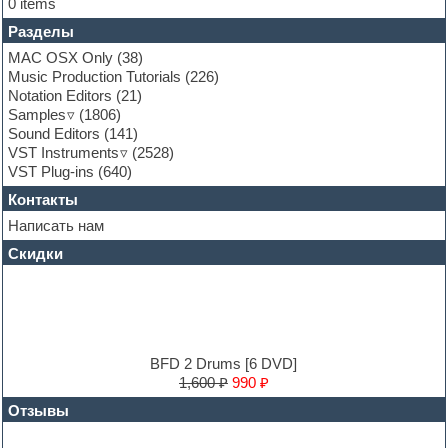
0 items
Fruityloops
Разделы
Funk
Garritan
MAC OSX Only
(38)
General MIDI kits
Music Production Tutorials
(226)
Guitar emulation
Notation Editors
(21)
Guitar loops
Samples
(1806)
Guitar processing and effects
Sound Editors
(141)
Hands-up samples
VST Instruments
(2528)
Hardstyle
VST Plug-ins
(640)
Heavy metal sample packs
Контакты
Hip-hop
House music
Написать нам
Hypersonic
Скидки
Jazz
Jingles
Keyboards
LM-4 Drum Machine
Logic
Loops
BFD 2 Drums [6 DVD]
Maschine Expansion
1,600 ₽
990 ₽
Massive presets
Отзывы
Mastering plug-ins
MIDI files