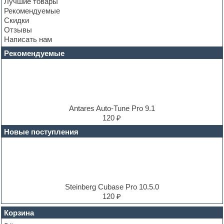
Лучшие товары
Convolution
Рекомендуемые
Cubase
Скидки
Dance drums
Отзывы
Dance music production tutorials
Написать нам
DAW
Disco samples
Рекомендуемые
DJ Software
Drum and Bass
Drum machine
Dub techno
Dubstep
E-MU Samples
Antares Auto-Tune Pro 9.1
Electric bass
120 ₽
Electric guitar
Новые поступления
Electric piano
Electro
Electronic music
Ethnic samples
Experimental
EXS24 Instruments
Steinberg Cubase Pro 10.5.0
Finale
120 ₽
FL Studio
Flute
Корзина
Folk samples