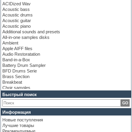
ACIDized Wav
Acoustic bass
Acoustic drums
Acoustic guitar
Acoustic piano
Additional sounds and presets
All-in-one samples disks
Ambient
Apple AIFF files
Audio Restoratation
Band-in-a-Box
Battery Drum Sampler
BFD Drums Serie
Brass Section
Breakbeat
Choir samples
Chris Hein Samples
Быстрый поиск
Cinematic samples
GO
Club bass
Club leads
Информация
Club sounds
Новые поступления
Construction kits
Лучшие товары
Convolution
Рекомендуемые