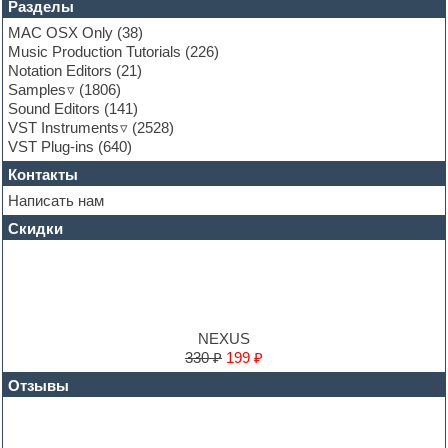
Разделы
Funk
Garritan
MAC OSX Only
(38)
General MIDI kits
Music Production Tutorials
(226)
Guitar emulation
Notation Editors
(21)
Guitar loops
Samples
(1806)
Guitar processing and effects
Sound Editors
(141)
Hands-up samples
VST Instruments
(2528)
Hardstyle
VST Plug-ins
(640)
Heavy metal sample packs
Контакты
Hip-hop
House music
Написать нам
Hypersonic
Скидки
Jazz
Jingles
Keyboards
LM-4 Drum Machine
Logic
Loops
NEXUS
Maschine Expansion
330 ₽
199 ₽
Massive presets
Отзывы
Mastering plug-ins
MIDI files
Movie soundtracks
Music production software for beginners