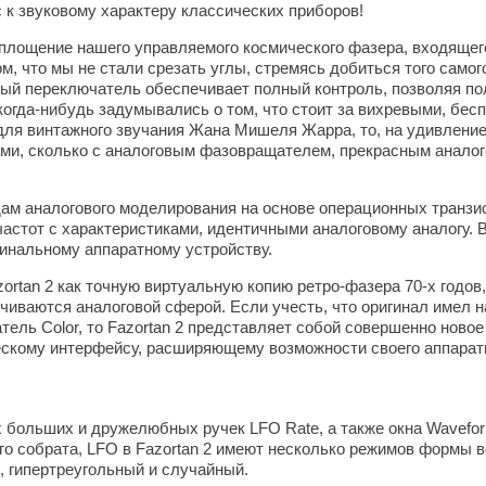
к звуковому характеру классических приборов!
оплощение нашего управляемого космического фазера, входящего
м, что мы не стали срезать углы, стремясь добиться того самог
вый переключатель обеспечивает полный контроль, позволяя по
когда-нибудь задумывались о том, что стоит за вихревыми, бе
ля винтажного звучания Жана Мишеля Жарра, то, на удивление,
ми, сколько с аналоговым фазовращателем, прекрасным аналог
ам аналогового моделирования на основе операционных транзи
астот с характеристиками, идентичными аналоговому аналогу. 
инальному аппаратному устройству.
ortan 2 как точную виртуальную копию ретро-фазера 70-х годов,
чиваются аналоговой сферой. Если учесть, что оригинал имел н
тель Color, то Fazortan 2 представляет собой совершенно новое
скому интерфейсу, расширяющему возможности своего аппаратн
ух больших и дружелюбных ручек LFO Rate, а также окна Wavefor
го собрата, LFO в Fazortan 2 имеют несколько режимов формы в
, гипертреугольный и случайный.