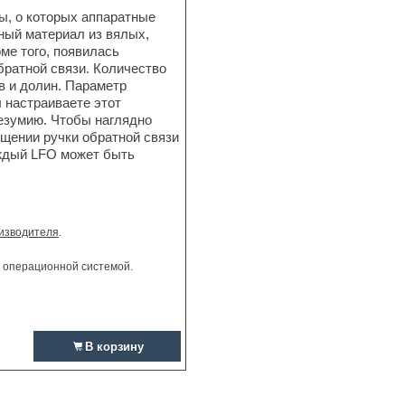
, о которых аппаратные
ный материал из вялых,
ме того, появилась
братной связи. Количество
в и долин. Параметр
 настраиваете этот
езумию. Чтобы наглядно
ещении ручки обратной связи
аждый LFO может быть
изводителя
.
и операционной системой.
В корзину