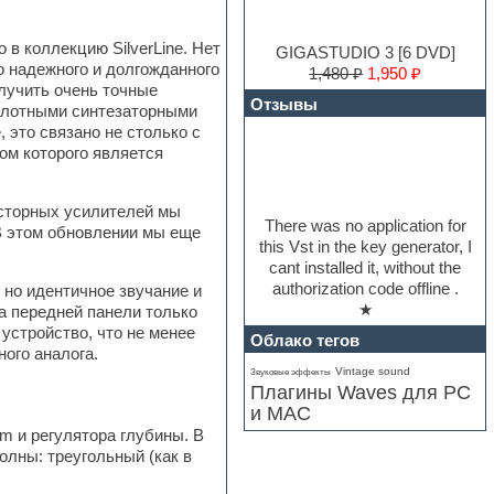
 в коллекцию SilverLine. Нет
GIGASTUDIO 3 [6 DVD]
о надежного и долгожданного
1,480 ₽
1,950 ₽
лучить очень точные
Отзывы
сплотными синтезаторными
 это связано не столько с
ом которого является
сторных усилителей мы
There was no application for
В этом обновлении мы еще
this Vst in the key generator, I
cant installed it, without the
authorization code offline .
 но идентичное звучание и
★
а передней панели только
 устройство, что не менее
Облако тегов
ого аналога.
Vintage sound
Звуковые эффекты
Плагины Waves для PC
и MAC
m и регулятора глубины. В
олны: треугольный (как в