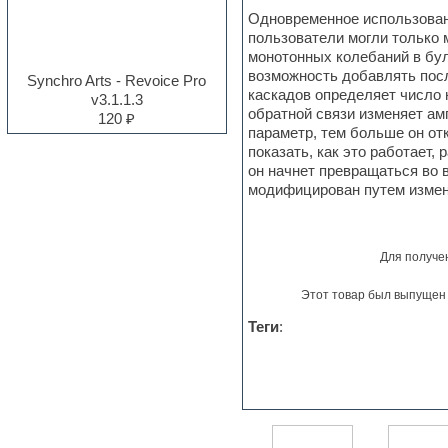
Electro
Одновременное использован
Electronic music
пользователи могли только 
Ethnic samples
монотонных колебаний в бул
Experimental
возможность добавлять посл
Synchro Arts - Revoice Pro
EXS24 Instruments
каскадов определяет число 
v3.1.1.3
Finale
обратной связи изменяет ам
120 ₽
FL Studio
параметр, тем больше он от
Flute
показать, как это работает
Folk samples
он начнет превращаться во 
Fruityloops
модифицирован путем измен
Funk
Garritan
General MIDI kits
Для получе
Guitar emulation
Guitar loops
Этот товар был выпущен 
Guitar processing and effects
Hands-up samples
Теги
:
Hardstyle
Heavy metal sample packs
Hip-hop
House music
Hypersonic
Jazz