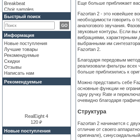
Еще больше приближает вас 
Breakbeat
Choir samples
Fazortan 2 - это новейшее в
Chris Hein Samples
Быстрый поиск
необходимости говорить о то
Cinematic samples
аналогового звучания. Фазо
GO
Club bass
звуковые контуры. Если вы 
Club leads
Информация
вибрациями, характерными д
Club sounds
Новые поступления
выбранными им синтезатора
Construction kits
Лучшие товары
Fazortan 2.
Convolution
Рекомендуемые
Cubase
Благодаря передовым метод
Скидки
Dance drums
реализовали фильтры всех ч
Отзывы
Dance music production
больше приблизились к ориг
Написать нам
tutorials
DAW
Рекомендуемые
Можно представить себе Faz
Disco samples
основные функции не ограни
DJ Software
одну ручку Rate и переключа
Drum and Bass
очевидно благодаря графиче
Drum machine
Dub techno
Структура
Dubstep
RealEight 4
E-MU Samples
120 ₽
Fazortan 2 начинается с дв
Electric bass
отличие от своего аппаратно
Новые поступления
Electric guitar
оригинале), синусоидальный
Electric piano