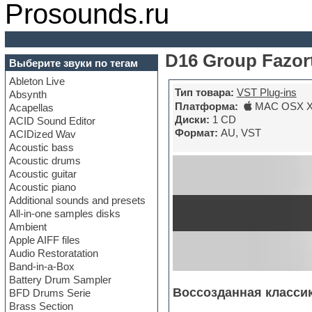
Prosounds.ru
D16 Group Fazort
Выберите звуки по тегам
Ableton Live
Тип товара:
VST Plug-ins
Absynth
Платформа:
MAC OSX X6
Acapellas
Диски:
1 CD
ACID Sound Editor
Формат:
AU, VST
ACIDized Wav
Acoustic bass
Acoustic drums
Acoustic guitar
Acoustic piano
Additional sounds and presets
All-in-one samples disks
Ambient
Apple AIFF files
Audio Restoratation
Band-in-a-Box
Battery Drum Sampler
Воссозданная классик
BFD Drums Serie
Brass Section