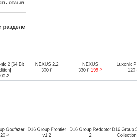
ать отзыв
м разделе
ic 2 [64 Bit
NEXUS 2.2
NEXUS
Luxonix 
ition]
300 ₽
330 ₽
199 ₽
120 
300 ₽
up Godfazer
D16 Group Frontier
D16 Group Redoptor
D16 Group S
120 ₽
v1.2
2
Collection