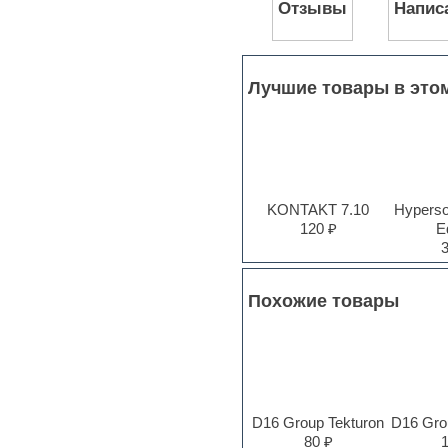
Jingles
Отзывы
Напис
Keyboards
LM-4 Drum Machine
Logic
Loops
Лучшие товары в это
Maschine Expansion
Massive presets
Mastering plug-ins
MIDI files
Movie soundtracks
Music production software for
KONTAKT 7.10
Hyperson
beginners
120 ₽
Ed
Music theory
Nexus
Notation software
One shot drums
Похожие товары
Orchestra
Orchestra drums
Organ
Pads
Percussion
Plug-ins bundles
D16 Group Tekturon
D16 Gro
Plug-ins for tracking
80 ₽
Pop music