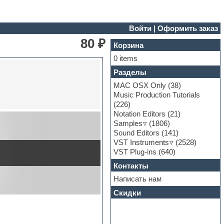
Войти
|
Оформить заказ
80 ₽
Корзина
0 items
Разделы
MAC OSX Only
(38)
Music Production Tutorials
(226)
Notation Editors
(21)
Samples
(1806)
Sound Editors
(141)
VST Instruments
(2528)
VST Plug-ins
(640)
Контакты
Написать нам
Скидки