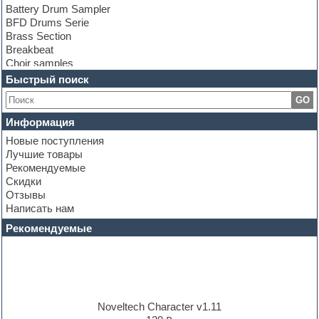
Battery Drum Sampler
BFD Drums Serie
Brass Section
Breakbeat
Choir samples
Chris Hein Samples
Быстрый поиск
Cinematic samples
GO
Club bass
Club leads
Информация
Club sounds
Новые поступления
Construction kits
Лучшие товары
Convolution
Рекомендуемые
Cubase
Скидки
Dance drums
Отзывы
Dance music production tutorials
Написать нам
DAW
Disco samples
Рекомендуемые
DJ Software
Drum and Bass
Drum machine
Dub techno
Dubstep
E-MU Samples
Noveltech Character v1.11