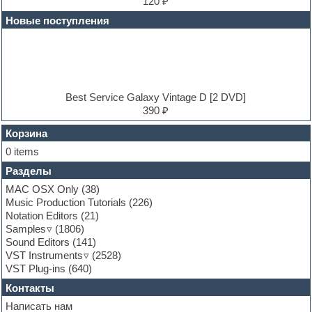
Electric bass
120 ₽
Electric guitar
Новые поступления
Electric piano
Electro
Electronic music
Ethnic samples
Experimental
EXS24 Instruments
Best Service Galaxy Vintage D [2 DVD]
Finale
390 ₽
FL Studio
Flute
Корзина
Folk samples
0 items
Fruityloops
Разделы
Funk
Garritan
MAC OSX Only
(38)
General MIDI kits
Music Production Tutorials
(226)
Guitar emulation
Notation Editors
(21)
Guitar loops
Samples
(1806)
Guitar processing and effects
Sound Editors
(141)
Hands-up samples
VST Instruments
(2528)
Hardstyle
VST Plug-ins
(640)
Heavy metal sample packs
Контакты
Hip-hop
House music
Написать нам