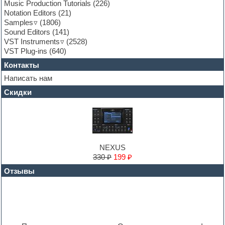
General MIDI kits
Music Production Tutorials
(226)
Guitar emulation
Notation Editors
(21)
Guitar loops
Samples
(1806)
Guitar processing and effects
Sound Editors
(141)
Hands-up samples
VST Instruments
(2528)
Hardstyle
VST Plug-ins
(640)
Heavy metal sample packs
Контакты
Hip-hop
House music
Написать нам
Hypersonic
Скидки
Jazz
Jingles
Keyboards
LM-4 Drum Machine
Logic
Loops
NEXUS
Maschine Expansion
330 ₽
199 ₽
Massive presets
Отзывы
Mastering plug-ins
MIDI files
Movie soundtracks
Music production software for beginners
Music theory
Nexus