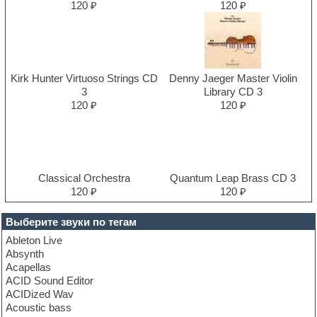
120 ₽
120 ₽
Kirk Hunter Virtuoso Strings CD
Denny Jaeger Master Violin
3
Library CD 3
120 ₽
120 ₽
Classical Orchestra
Quantum Leap Brass CD 3
120 ₽
120 ₽
Выберите звуки по тегам
Ableton Live
Absynth
Acapellas
ACID Sound Editor
ACIDized Wav
Acoustic bass