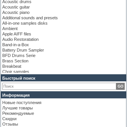
Acoustic drums
Acoustic guitar
Acoustic piano
Additional sounds and presets
All-in-one samples disks
Ambient
Apple AIFF files
Audio Restoratation
Band-in-a-Box
Battery Drum Sampler
BFD Drums Serie
Brass Section
Breakbeat
Choir samples
Chris Hein Samples
Быстрый поиск
Cinematic samples
GO
Club bass
Club leads
Информация
Club sounds
Новые поступления
Construction kits
Лучшие товары
Convolution
Рекомендуемые
Cubase
Скидки
Dance drums
Отзывы
Dance music production tutorials