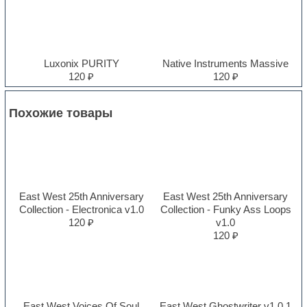
Luxonix PURITY
Native Instruments Massive
120 ₽
120 ₽
Похожие товары
East West 25th Anniversary
East West 25th Anniversary
Collection - Electronica v1.0
Collection - Funky Ass Loops
120 ₽
v1.0
120 ₽
East West Voices Of Soul
East West Ghostwriter v1.0.1