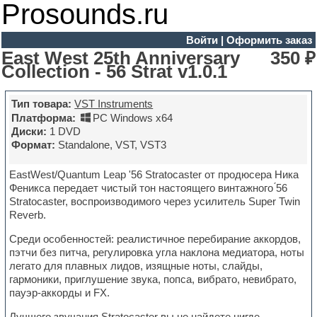
Prosounds.ru
Войти
|
Оформить заказ
East West 25th Anniversary
350 ₽
Collection - 56 Strat v1.0.1
Тип товара:
VST Instruments
Платформа:
PC Windows x64
Диски:
1 DVD
Формат:
Standalone, VST, VST3
EastWest/Quantum Leap '56 Stratocaster от продюсера Ника
Феникса передает чистый тон настоящего винтажного ́56
Stratocaster, воспроизводимого через усилитель Super Twin
Reverb.
Среди особенностей: реалистичное перебирание аккордов,
пэтчи без питча, регулировка угла наклона медиатора, ноты
легато для плавных лидов, изящные ноты, слайды,
гармоники, приглушение звука, попса, вибрато, невибрато,
пауэр-аккорды и FX.
Лучшего звучания Stratocaster вы не найдете нигде.