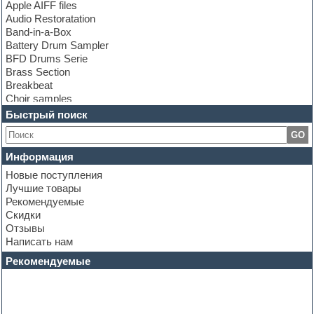
Apple AIFF files
Audio Restoratation
Band-in-a-Box
Battery Drum Sampler
BFD Drums Serie
Brass Section
Breakbeat
Choir samples
Chris Hein Samples
Быстрый поиск
Cinematic samples
GO
Club bass
Club leads
Информация
Club sounds
Новые поступления
Construction kits
Лучшие товары
Convolution
Рекомендуемые
Cubase
Скидки
Dance drums
Отзывы
Dance music production tutorials
Написать нам
DAW
Disco samples
Рекомендуемые
DJ Software
Drum and Bass
Drum machine
Dub techno