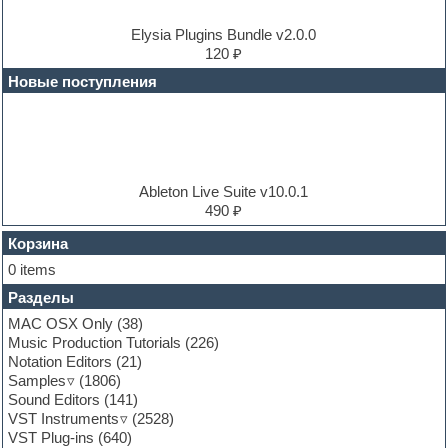
Dubstep
E-MU Samples
Elysia Plugins Bundle v2.0.0
Electric bass
120 ₽
Electric guitar
Новые поступления
Electric piano
Electro
Electronic music
Ethnic samples
Experimental
EXS24 Instruments
Ableton Live Suite v10.0.1
Finale
490 ₽
FL Studio
Flute
Корзина
Folk samples
0 items
Fruityloops
Разделы
Funk
Garritan
MAC OSX Only
(38)
General MIDI kits
Music Production Tutorials
(226)
Guitar emulation
Notation Editors
(21)
Guitar loops
Samples
(1806)
Guitar processing and effects
Sound Editors
(141)
Hands-up samples
VST Instruments
(2528)
Hardstyle
VST Plug-ins
(640)