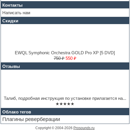
Heavy metal sample packs
Контакты
Hip-hop
House music
Написать нам
Hypersonic
Скидки
Jazz
Jingles
Keyboards
LM-4 Drum Machine
Logic
Loops
EWQL Symphonic Orchestra GOLD Pro XP [5 DVD]
Maschine Expansion
750 ₽
550 ₽
Massive presets
Отзывы
Mastering plug-ins
MIDI files
Movie soundtracks
Music production software for beginners
Music theory
Nexus
Талиб, подробная инструкция по установке прилагается на...
Notation software
★★★★★
One shot drums
Orchestra
Облако тегов
Orchestra drums
Плагины реверберации
Organ
Pads
Copyright © 2004-2026
Prosounds.ru