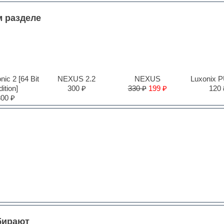
м разделе
ic 2 [64 Bit
NEXUS 2.2
NEXUS
Luxonix 
ition]
300 ₽
330 ₽
199 ₽
120 
300 ₽
бирают