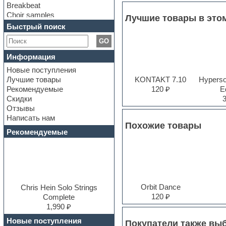
Breakbeat
Choir samples
Лучшие товары в это
Chris Hein Samples
Быстрый поиск
Cinematic samples
GO
Club bass
Club leads
Информация
Club sounds
Новые поступления
Construction kits
Лучшие товары
KONTAKT 7.10
Hyperson
Convolution
Рекомендуемые
120 ₽
Ed
Cubase
Скидки
Dance drums
Отзывы
Dance music production
Написать нам
tutorials
Похожие товары
DAW
Рекомендуемые
Disco samples
DJ Software
Drum and Bass
Drum machine
Dub techno
Orbit Dance
Dubstep
Chris Hein Solo Strings
120 ₽
E-MU Samples
Complete
Electric bass
1,990 ₽
Electric guitar
Новые поступления
Покупатели также вы
Electric piano