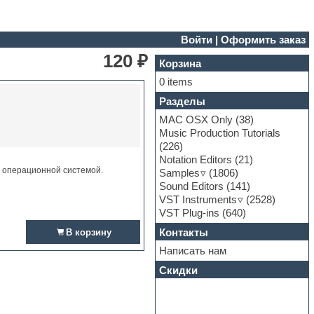
Войти
|
Оформить заказ
120 ₽
Корзина
0 items
Разделы
MAC OSX Only
(38)
Music Production Tutorials
(226)
Notation Editors
(21)
и операционной системой.
Samples
(1806)
Sound Editors
(141)
VST Instruments
(2528)
VST Plug-ins
(640)
Контакты
В корзину
Написать нам
Скидки