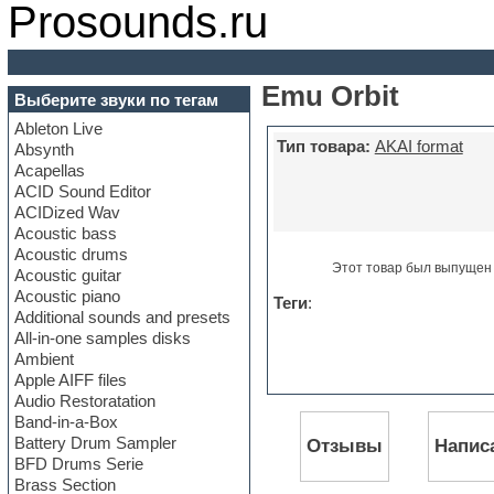
Prosounds.ru
Emu Orbit
Выберите звуки по тегам
Ableton Live
Тип товара:
AKAI format
Absynth
Acapellas
ACID Sound Editor
ACIDized Wav
Acoustic bass
Acoustic drums
Этот товар был выпущен 
Acoustic guitar
Acoustic piano
Теги
:
Additional sounds and presets
All-in-one samples disks
Ambient
Apple AIFF files
Audio Restoratation
Band-in-a-Box
Battery Drum Sampler
Отзывы
Напис
BFD Drums Serie
Brass Section