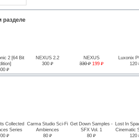
м разделе
ic 2 [64 Bit
NEXUS 2.2
NEXUS
Luxonix 
ition]
300 ₽
330 ₽
199 ₽
120 
300 ₽
ts Collected
Carma Studio Sci-Fi
Get Down Samples -
Lost In Spa
ces Series
Ambiences
SFX Vol. 1
Cinematic 
700 ₽
80 ₽
80 ₽
120 