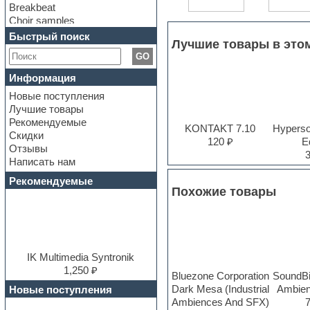
Breakbeat
Choir samples
Chris Hein Samples
Быстрый поиск
Лучшие товары в это
Cinematic samples
GO
Club bass
Club leads
Информация
Club sounds
Новые поступления
Construction kits
Лучшие товары
Convolution
Рекомендуемые
Cubase
KONTAKT 7.10
Hyperson
Скидки
Dance drums
120 ₽
Ed
Отзывы
Dance music production
Написать нам
tutorials
DAW
Рекомендуемые
Похожие товары
Disco samples
DJ Software
Drum and Bass
Drum machine
Dub techno
Dubstep
IK Multimedia Syntronik
E-MU Samples
1,250 ₽
Bluezone Corporation
SoundBi
Electric bass
Dark Mesa (Industrial
Ambien
Новые поступления
Electric guitar
Ambiences And SFX)
Electric piano