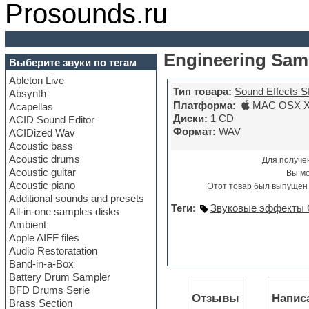
Prosounds.ru
Engineering Sam
Выберите звуки по тегам
Ableton Live
Тип товара:
Sound Effects S
Absynth
Платформа:
MAC OSX X
Acapellas
Диски:
1 CD
ACID Sound Editor
Формат:
WAV
ACIDized Wav
Acoustic bass
Acoustic drums
Для получе
Acoustic guitar
Вы м
Acoustic piano
Этот товар был выпущен 
Additional sounds and presets
Теги
:
Звуковые эффекты
All-in-one samples disks
Ambient
Apple AIFF files
Audio Restoratation
Band-in-a-Box
Battery Drum Sampler
BFD Drums Serie
Отзывы
Напис
Brass Section