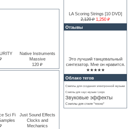
LA Scoring Strings [10 DVD]
2,120 ₽
1,250 ₽
Отзывы
PURITY
Native Instruments
Это лучший танцевальный
₽
Massive
синтезатор. Мне он нравится.
120 ₽
★★★★★
Облако тегов
Сэмплы для создания электронной музыки
Сэмплы для хаус-музыки
Loops
Звуковые эффекты
Сэмплы для стиля "техно"
ce Sci Fi
Just Sound Effects
Samples
Clocks and
₽
Mechanics