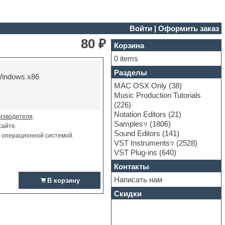
Войти
|
Оформить заказ
80 ₽
Корзина
0 items
Разделы
indows x86
MAC OSX Only
(38)
Music Production Tutorials
(226)
Notation Editors
(21)
изводителя
.
Samples
(1806)
сайте.
Sound Editors
(141)
и операционной системой.
VST Instruments
(2528)
VST Plug-ins
(640)
Контакты
Написать нам
В корзину
Скидки