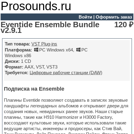
Prosounds.ru
Войти
|
Оформить заказ
Eventide Ensemble Bundle
120 ₽
v2.9.1
Тип товара:
VST Plug-ins
Платформа:
PC Windows x64
,
PC
Windows x86
Диски:
1 CD
Формат:
AAX, VST, VST3
Требуется:
Цифровые рабочие станции (DAW)
Подписка на Ensemble
Плагины Eventide позволяют создавать в записях звуковые
ландшафты легендарных альбомов и открывают двери для
создания новых, невиданных ранее звуков. Наши старые
плагины, такие как H910 Harmonizer и H3000 Factory,
воссоздают культовые звуки, которые использовали такие
ведущие артисты, инженеры и продюсеры, как Стив Вай,