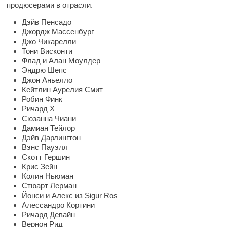
продюсерами в отрасли.
Дэйв Пенсадо
Джордж Массенбург
Джо Чикарелли
Тони Висконти
Флад и Алан Моулдер
Эндрю Шепс
Джон Аньелло
Кейтлин Аурелия Смит
Робин Финк
Ричард Х
Сюзанна Чиани
Дамиан Тейлор
Дэйв Дарлингтон
Вэнс Пауэлл
Скотт Гершин
Крис Зейн
Колин Ньюман
Стюарт Лерман
Йонси и Алекс из Sigur Ros
Алессандро Кортини
Ричард Девайн
Вернон Рид