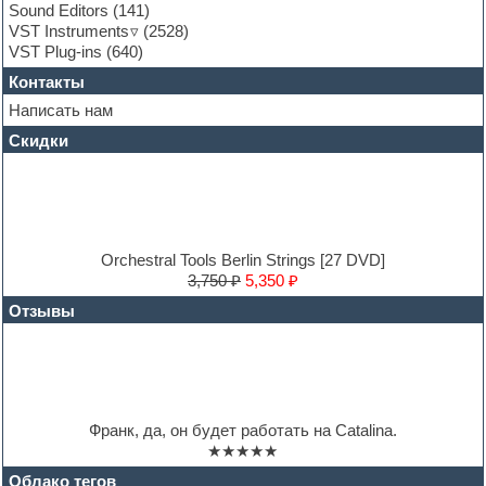
Guitar processing and effects
Sound Editors
(141)
Hands-up samples
VST Instruments
(2528)
Hardstyle
VST Plug-ins
(640)
Heavy metal sample packs
Контакты
Hip-hop
House music
Написать нам
Hypersonic
Скидки
Jazz
Jingles
Keyboards
LM-4 Drum Machine
Logic
Loops
Orchestral Tools Berlin Strings [27 DVD]
Maschine Expansion
3,750 ₽
5,350 ₽
Massive presets
Отзывы
Mastering plug-ins
MIDI files
Movie soundtracks
Music production software for beginners
Music theory
Nexus
Франк, да, он будет работать на Catalina.
Notation software
★★★★★
One shot drums
Orchestra
Облако тегов