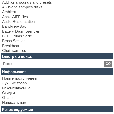
Additional sounds and presets
All-in-one samples disks
Ambient
Apple AIFF files
Audio Restoratation
Band-in-a-Box
Battery Drum Sampler
BFD Drums Serie
Brass Section
Breakbeat
Choir samples
Chris Hein Samples
Быстрый поиск
Cinematic samples
GO
Club bass
Club leads
Информация
Club sounds
Новые поступления
Construction kits
Лучшие товары
Convolution
Рекомендуемые
Cubase
Скидки
Dance drums
Отзывы
Dance music production tutorials
Написать нам
DAW
Disco samples
Рекомендуемые
DJ Software