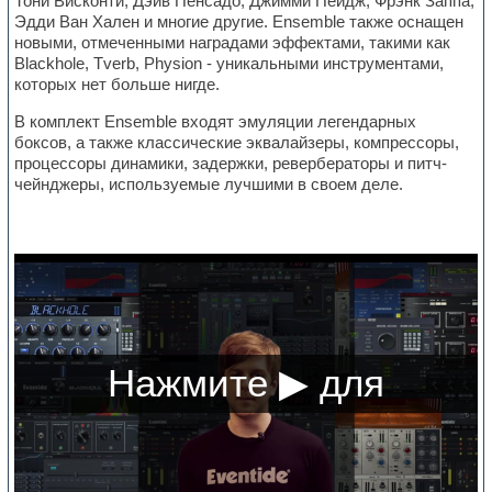
Тони Висконти, Дэйв Пенсадо, Джимми Пейдж, Фрэнк Заппа,
Эдди Ван Хален и многие другие. Ensemble также оснащен
новыми, отмеченными наградами эффектами, такими как
Blackhole, Tverb, Physion - уникальными инструментами,
которых нет больше нигде.
В комплект Ensemble входят эмуляции легендарных
боксов, а также классические эквалайзеры, компрессоры,
процессоры динамики, задержки, ревербераторы и питч-
чейнджеры, используемые лучшими в своем деле.