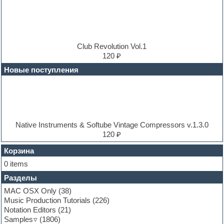
Drum and Bass
Drum machine
Dub techno
Dubstep
E-MU Samples
Club Revolution Vol.1
Electric bass
120 ₽
Electric guitar
Новые поступления
Electric piano
Electro
Electronic music
Ethnic samples
Experimental
EXS24 Instruments
Native Instruments & Softube Vintage Compressors v.1.3.0
Finale
120 ₽
FL Studio
Flute
Корзина
Folk samples
0 items
Fruityloops
Разделы
Funk
Garritan
MAC OSX Only
(38)
General MIDI kits
Music Production Tutorials
(226)
Guitar emulation
Notation Editors
(21)
Guitar loops
Samples
(1806)