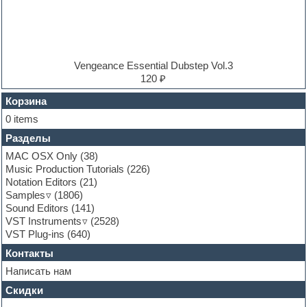
Electro
Electronic music
Ethnic samples
Experimental
EXS24 Instruments
Vengeance Essential Dubstep Vol.3
Finale
120 ₽
FL Studio
Flute
Корзина
Folk samples
0 items
Fruityloops
Разделы
Funk
Garritan
MAC OSX Only
(38)
General MIDI kits
Music Production Tutorials
(226)
Guitar emulation
Notation Editors
(21)
Guitar loops
Samples
(1806)
Guitar processing and effects
Sound Editors
(141)
Hands-up samples
VST Instruments
(2528)
Hardstyle
VST Plug-ins
(640)
Heavy metal sample packs
Контакты
Hip-hop
House music
Написать нам
Hypersonic
Скидки
Jazz