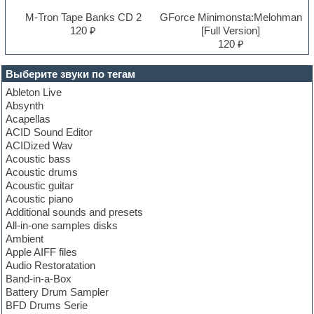
M-Tron Tape Banks CD 2
GForce Minimonsta:Melohman
120 ₽
[Full Version]
120 ₽
Выберите звуки по тегам
Ableton Live
Absynth
Acapellas
ACID Sound Editor
ACIDized Wav
Acoustic bass
Acoustic drums
Acoustic guitar
Acoustic piano
Additional sounds and presets
All-in-one samples disks
Ambient
Apple AIFF files
Audio Restoratation
Band-in-a-Box
Battery Drum Sampler
BFD Drums Serie