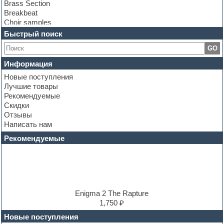
Brass Section
Breakbeat
Choir samples
Chris Hein Samples
Быстрый поиск
Cinematic samples
GO
Club bass
Club leads
Информация
Club sounds
Новые поступления
Construction kits
Лучшие товары
Convolution
Рекомендуемые
Cubase
Скидки
Dance drums
Отзывы
Dance music production tutorials
Написать нам
DAW
Disco samples
Рекомендуемые
DJ Software
Drum and Bass
Drum machine
Dub techno
Dubstep
E-MU Samples
Enigma 2 The Rapture
Electric bass
1,750 ₽
Electric guitar
Новые поступления
Electric piano