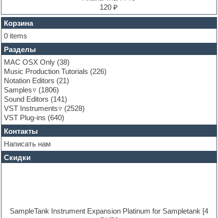
Finale
120 ₽
FL Studio
Flute
Корзина
Folk samples
0 items
Fruityloops
Разделы
Funk
Garritan
MAC OSX Only
(38)
General MIDI kits
Music Production Tutorials
(226)
Guitar emulation
Notation Editors
(21)
Guitar loops
Samples
(1806)
Guitar processing and effects
Sound Editors
(141)
Hands-up samples
VST Instruments
(2528)
Hardstyle
VST Plug-ins
(640)
Heavy metal sample packs
Контакты
Hip-hop
House music
Написать нам
Hypersonic
Скидки
Jazz
Jingles
Keyboards
LM-4 Drum Machine
Logic
Loops
SampleTank Instrument Expansion Platinum for Sampletank [4
Maschine Expansion