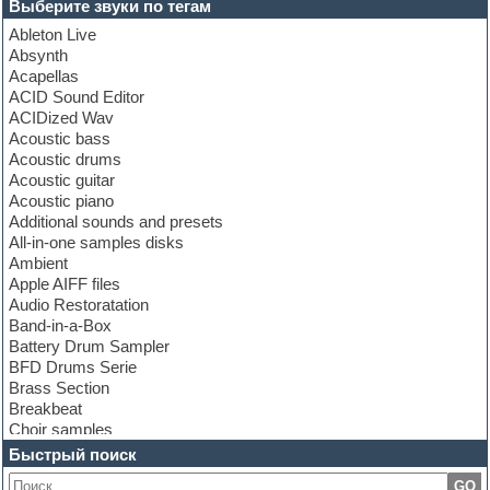
Выберите звуки по тегам
Ableton Live
Absynth
Acapellas
ACID Sound Editor
ACIDized Wav
Acoustic bass
Acoustic drums
Acoustic guitar
Acoustic piano
Additional sounds and presets
All-in-one samples disks
Ambient
Apple AIFF files
Audio Restoratation
Band-in-a-Box
Battery Drum Sampler
BFD Drums Serie
Brass Section
Breakbeat
Choir samples
Chris Hein Samples
Быстрый поиск
Cinematic samples
GO