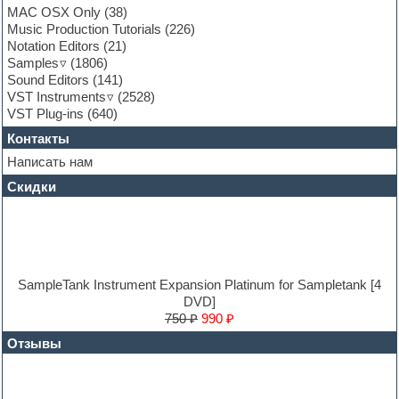
Garritan
MAC OSX Only
(38)
General MIDI kits
Music Production Tutorials
(226)
Guitar emulation
Notation Editors
(21)
Guitar loops
Samples
(1806)
Guitar processing and effects
Sound Editors
(141)
Hands-up samples
VST Instruments
(2528)
Hardstyle
VST Plug-ins
(640)
Heavy metal sample packs
Контакты
Hip-hop
House music
Написать нам
Hypersonic
Скидки
Jazz
Jingles
Keyboards
LM-4 Drum Machine
Logic
Loops
SampleTank Instrument Expansion Platinum for Sampletank [4
Maschine Expansion
DVD]
Massive presets
750 ₽
990 ₽
Mastering plug-ins
Отзывы
MIDI files
Movie soundtracks
Music production software for beginners
Music theory