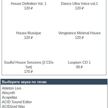
House Definition Vol. 1
Dance Ultra Voice vol.1
120 ₽
120 ₽
House Musique
Vengeance Minimal House
120 ₽
120 ₽
Soulful House Sessions [2 CDs
Loopium CD 1
Set]
99 ₽
170 ₽
Выберите звуки по тегам
Ableton Live
Absynth
Acapellas
ACID Sound Editor
ACIDized Wav