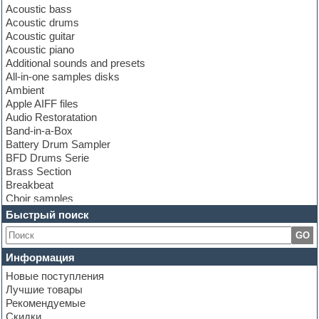
Acoustic bass
Acoustic drums
Acoustic guitar
Acoustic piano
Additional sounds and presets
All-in-one samples disks
Ambient
Apple AIFF files
Audio Restoratation
Band-in-a-Box
Battery Drum Sampler
BFD Drums Serie
Brass Section
Breakbeat
Choir samples
Chris Hein Samples
Быстрый поиск
Cinematic samples
GO
Club bass
Club leads
Информация
Club sounds
Новые поступления
Construction kits
Лучшие товары
Convolution
Рекомендуемые
Cubase
Скидки