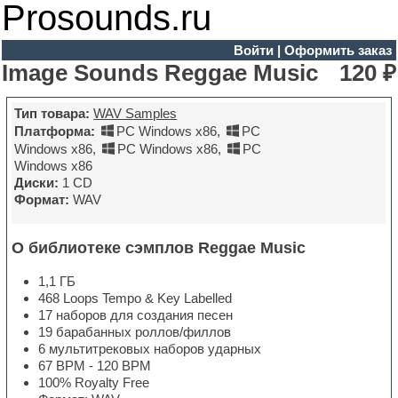
Prosounds.ru
Войти
|
Оформить заказ
Image Sounds Reggae Music
120 ₽
Тип товара:
WAV Samples
Платформа:
PC Windows x86
,
PC
Windows x86
,
PC Windows x86
,
PC
Windows x86
Диски:
1 CD
Формат:
WAV
О библиотеке сэмплов Reggae Music
1,1 ГБ
468 Loops Tempo & Key Labelled
17 наборов для создания песен
19 барабанных роллов/филлов
6 мультитрековых наборов ударных
67 BPM - 120 BPM
100% Royalty Free