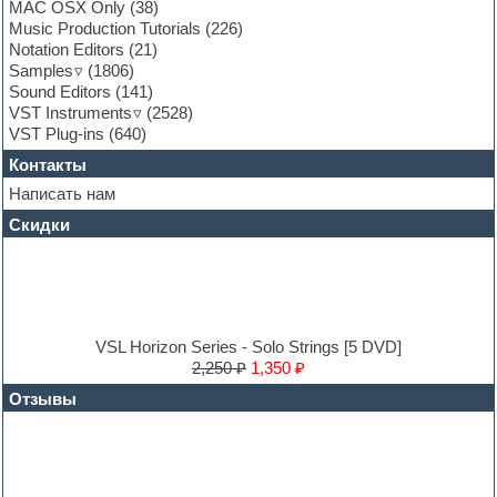
Garritan
MAC OSX Only
(38)
General MIDI kits
Music Production Tutorials
(226)
Guitar emulation
Notation Editors
(21)
Guitar loops
Samples
(1806)
Guitar processing and effects
Sound Editors
(141)
Hands-up samples
VST Instruments
(2528)
Hardstyle
VST Plug-ins
(640)
Heavy metal sample packs
Контакты
Hip-hop
House music
Написать нам
Hypersonic
Скидки
Jazz
Jingles
Keyboards
LM-4 Drum Machine
Logic
Loops
VSL Horizon Series - Solo Strings [5 DVD]
Maschine Expansion
2,250 ₽
1,350 ₽
Massive presets
Отзывы
Mastering plug-ins
MIDI files
Movie soundtracks
Music production software for beginners
Music theory