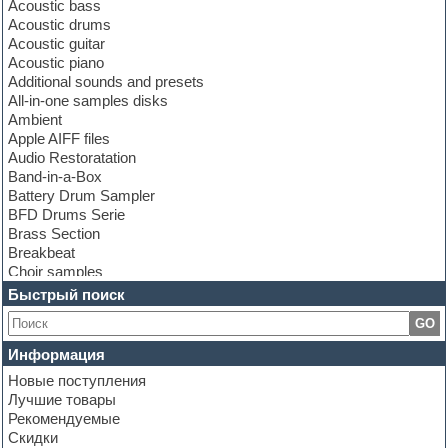
Acoustic bass
Acoustic drums
Acoustic guitar
Acoustic piano
Additional sounds and presets
All-in-one samples disks
Ambient
Apple AIFF files
Audio Restoratation
Band-in-a-Box
Battery Drum Sampler
BFD Drums Serie
Brass Section
Breakbeat
Choir samples
Chris Hein Samples
Быстрый поиск
Cinematic samples
GO
Club bass
Club leads
Информация
Club sounds
Новые поступления
Construction kits
Лучшие товары
Convolution
Рекомендуемые
Cubase
Скидки
Dance drums