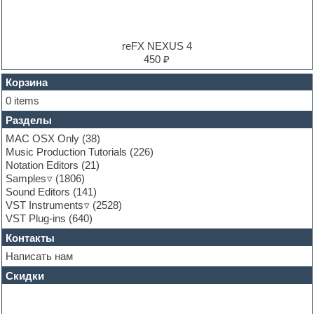
Electronic music
Ethnic samples
Experimental
EXS24 Instruments
reFX NEXUS 4
Finale
450 ₽
FL Studio
Flute
Корзина
Folk samples
0 items
Fruityloops
Разделы
Funk
Garritan
MAC OSX Only
(38)
General MIDI kits
Music Production Tutorials
(226)
Guitar emulation
Notation Editors
(21)
Guitar loops
Samples
(1806)
Guitar processing and effects
Sound Editors
(141)
Hands-up samples
VST Instruments
(2528)
Hardstyle
VST Plug-ins
(640)
Heavy metal sample packs
Контакты
Hip-hop
House music
Написать нам
Hypersonic
Скидки
Jazz
Jingles
Keyboards