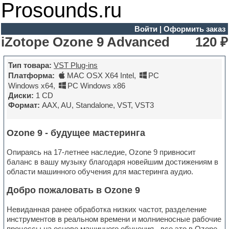
Prosounds.ru
Войти
|
Оформить заказ
iZotope Ozone 9 Advanced
120 ₽
Тип товара:
VST Plug-ins
Платформа:
MAC OSX X64 Intel
,
PC
Windows x64
,
PC Windows x86
Диски:
1 CD
Формат:
AAX, AU, Standalone, VST, VST3
Ozone 9 - будущее мастеринга
Опираясь на 17-летнее наследие, Ozone 9 привносит
баланс в вашу музыку благодаря новейшим достижениям в
области машинного обучения для мастеринга аудио.
Добро пожаловать в Ozone 9
Невиданная ранее обработка низких частот, разделение
инструментов в реальном времени и молниеносные рабочие
процессы на основе машинного обучения - все это в Ozone