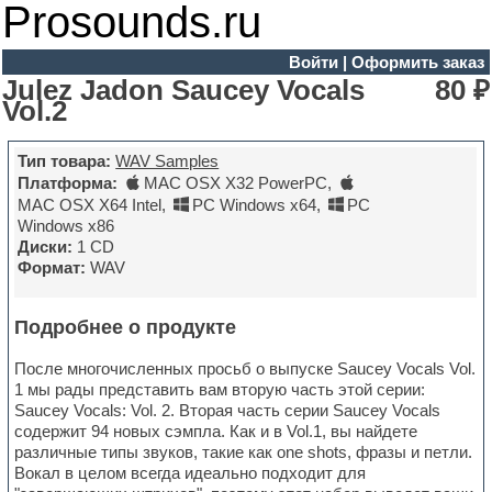
Prosounds.ru
Войти
|
Оформить заказ
Julez Jadon Saucey Vocals
80 ₽
Vol.2
Тип товара:
WAV Samples
Платформа:
MAC OSX X32 PowerPC
,
MAC OSX X64 Intel
,
PC Windows x64
,
PC
Windows x86
Диски:
1 CD
Формат:
WAV
Подробнее о продукте
После многочисленных просьб о выпуске Saucey Vocals Vol.
1 мы рады представить вам вторую часть этой серии:
Saucey Vocals: Vol. 2. Вторая часть серии Saucey Vocals
содержит 94 новых сэмпла. Как и в Vol.1, вы найдете
различные типы звуков, такие как one shots, фразы и петли.
Вокал в целом всегда идеально подходит для