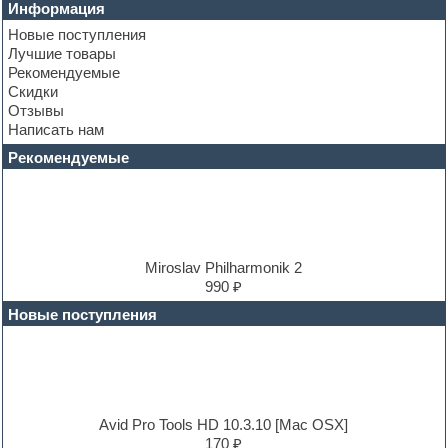
Club leads
Информация
Club sounds
Новые поступления
Construction kits
Лучшие товары
Convolution
Рекомендуемые
Cubase
Скидки
Dance drums
Отзывы
Dance music production tutorials
Написать нам
DAW
Disco samples
Рекомендуемые
DJ Software
Drum and Bass
Drum machine
Dub techno
Dubstep
E-MU Samples
Miroslav Philharmonik 2
Electric bass
990 ₽
Electric guitar
Новые поступления
Electric piano
Electro
Electronic music
Ethnic samples
Experimental
EXS24 Instruments
Avid Pro Tools HD 10.3.10 [Mac OSX]
Finale
170 ₽