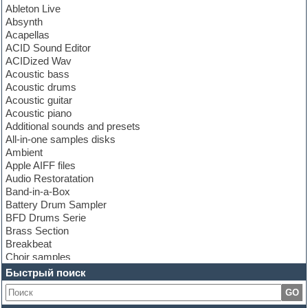
Ableton Live
Absynth
Acapellas
ACID Sound Editor
ACIDized Wav
Acoustic bass
Acoustic drums
Acoustic guitar
Acoustic piano
Additional sounds and presets
All-in-one samples disks
Ambient
Apple AIFF files
Audio Restoratation
Band-in-a-Box
Battery Drum Sampler
BFD Drums Serie
Brass Section
Breakbeat
Choir samples
Chris Hein Samples
Быстрый поиск
Cinematic samples
GO
Club bass