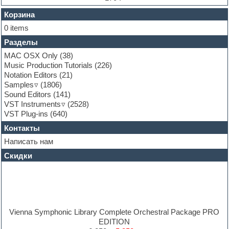
FL Studio
Flute
Корзина
Folk samples
0 items
Fruityloops
Разделы
Funk
Garritan
MAC OSX Only
(38)
General MIDI kits
Music Production Tutorials
(226)
Guitar emulation
Notation Editors
(21)
Guitar loops
Samples
(1806)
Guitar processing and effects
Sound Editors
(141)
Hands-up samples
VST Instruments
(2528)
Hardstyle
VST Plug-ins
(640)
Heavy metal sample packs
Контакты
Hip-hop
House music
Написать нам
Hypersonic
Скидки
Jazz
Jingles
Keyboards
LM-4 Drum Machine
Logic
Loops
Vienna Symphonic Library Complete Orchestral Package PRO
Maschine Expansion
EDITION
Massive presets