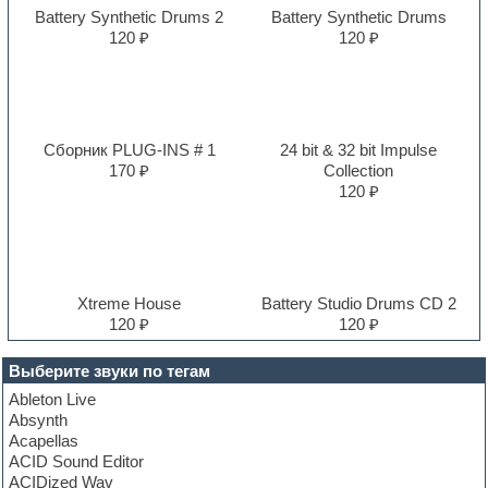
Battery Synthetic Drums 2
Battery Synthetic Drums
120 ₽
120 ₽
Сборник PLUG-INS # 1
24 bit & 32 bit Impulse
170 ₽
Collection
120 ₽
Xtreme House
Battery Studio Drums CD 2
120 ₽
120 ₽
Выберите звуки по тегам
Ableton Live
Absynth
Acapellas
ACID Sound Editor
ACIDized Wav