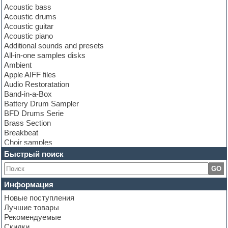
Acoustic bass
Acoustic drums
Acoustic guitar
Acoustic piano
Additional sounds and presets
All-in-one samples disks
Ambient
Apple AIFF files
Audio Restoratation
Band-in-a-Box
Battery Drum Sampler
BFD Drums Serie
Brass Section
Breakbeat
Choir samples
Chris Hein Samples
Быстрый поиск
Cinematic samples
GO
Club bass
Club leads
Информация
Club sounds
Новые поступления
Construction kits
Лучшие товары
Convolution
Рекомендуемые
Cubase
Скидки