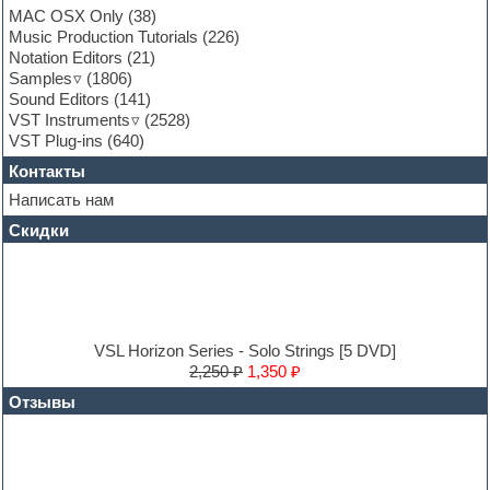
Garritan
MAC OSX Only
(38)
General MIDI kits
Music Production Tutorials
(226)
Guitar emulation
Notation Editors
(21)
Guitar loops
Samples
(1806)
Guitar processing and effects
Sound Editors
(141)
Hands-up samples
VST Instruments
(2528)
Hardstyle
VST Plug-ins
(640)
Heavy metal sample packs
Контакты
Hip-hop
House music
Написать нам
Hypersonic
Скидки
Jazz
Jingles
Keyboards
LM-4 Drum Machine
Logic
Loops
VSL Horizon Series - Solo Strings [5 DVD]
Maschine Expansion
2,250 ₽
1,350 ₽
Massive presets
Отзывы
Mastering plug-ins
MIDI files
Movie soundtracks
Music production software for beginners
Music theory