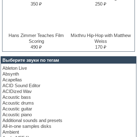
350 ₽
250 ₽
Hans Zimmer Teaches Film
Mixthru Hip-Hop with Matthew
Scoring
Weiss
490 ₽
170 ₽
Выберите звуки по тегам
Ableton Live
Absynth
Acapellas
ACID Sound Editor
ACIDized Wav
Acoustic bass
Acoustic drums
Acoustic guitar
Acoustic piano
Additional sounds and presets
All-in-one samples disks
Ambient