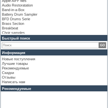
Apple AIFF files
Audio Restoratation
Band-in-a-Box
Battery Drum Sampler
BFD Drums Serie
Brass Section
Breakbeat
Choir samples
Chris Hein Samples
Быстрый поиск
Cinematic samples
GO
Club bass
Club leads
Информация
Club sounds
Новые поступления
Construction kits
Лучшие товары
Convolution
Рекомендуемые
Cubase
Скидки
Dance drums
Отзывы
Dance music production tutorials
Написать нам
DAW
Disco samples
Рекомендуемые
DJ Software
Drum and Bass
Drum machine
Dub techno