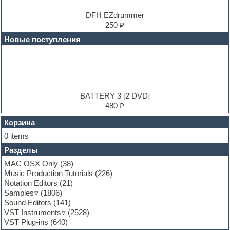
Dubstep
E-MU Samples
DFH EZdrummer
Electric bass
250 ₽
Electric guitar
Новые поступления
Electric piano
Electro
Electronic music
Ethnic samples
Experimental
EXS24 Instruments
BATTERY 3 [2 DVD]
Finale
480 ₽
FL Studio
Flute
Корзина
Folk samples
0 items
Fruityloops
Разделы
Funk
Garritan
MAC OSX Only
(38)
General MIDI kits
Music Production Tutorials
(226)
Guitar emulation
Notation Editors
(21)
Guitar loops
Samples
(1806)
Guitar processing and effects
Sound Editors
(141)
Hands-up samples
VST Instruments
(2528)
Hardstyle
VST Plug-ins
(640)
Heavy metal sample packs