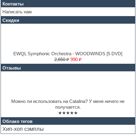
Контакты
Hip-hop
House music
Написать нам
Hypersonic
Скидки
Jazz
Jingles
Keyboards
LM-4 Drum Machine
Logic
Loops
EWQL Symphonic Orchestra - WOODWINDS [5 DVD]
Maschine Expansion
2,650 ₽
990 ₽
Massive presets
Отзывы
Mastering plug-ins
MIDI files
Movie soundtracks
Music production software for beginners
Music theory
Nexus
Можно ли использовать на Catalina? У меня ничего не
Notation software
получается.
One shot drums
★★★★★
Orchestra
Orchestra drums
Облако тегов
Organ
Хип-хоп сэмплы
Pads