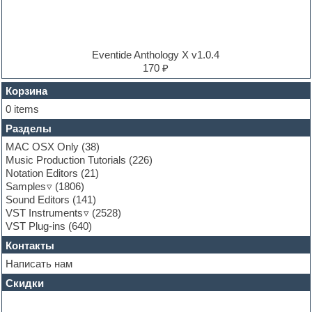
Electronic music
Ethnic samples
Experimental
EXS24 Instruments
Eventide Anthology X v1.0.4
Finale
170 ₽
FL Studio
Flute
Корзина
Folk samples
0 items
Fruityloops
Разделы
Funk
Garritan
MAC OSX Only
(38)
General MIDI kits
Music Production Tutorials
(226)
Guitar emulation
Notation Editors
(21)
Guitar loops
Samples
(1806)
Guitar processing and effects
Sound Editors
(141)
Hands-up samples
VST Instruments
(2528)
Hardstyle
VST Plug-ins
(640)
Heavy metal sample packs
Контакты
Hip-hop
House music
Написать нам
Hypersonic
Скидки
Jazz
Jingles