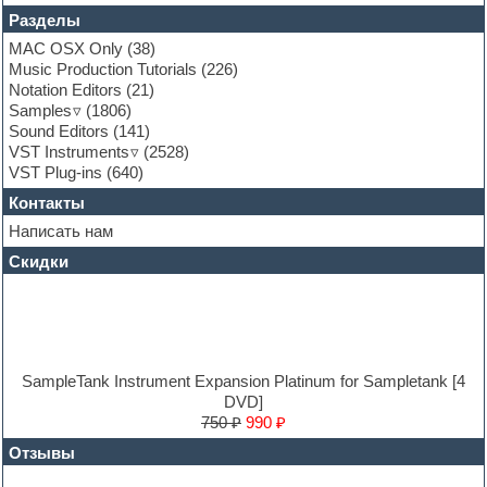
Fruityloops
Разделы
Funk
Garritan
MAC OSX Only
(38)
General MIDI kits
Music Production Tutorials
(226)
Guitar emulation
Notation Editors
(21)
Guitar loops
Samples
(1806)
Guitar processing and effects
Sound Editors
(141)
Hands-up samples
VST Instruments
(2528)
Hardstyle
VST Plug-ins
(640)
Heavy metal sample packs
Контакты
Hip-hop
House music
Написать нам
Hypersonic
Скидки
Jazz
Jingles
Keyboards
LM-4 Drum Machine
Logic
Loops
SampleTank Instrument Expansion Platinum for Sampletank [4
Maschine Expansion
DVD]
Massive presets
750 ₽
990 ₽
Mastering plug-ins
Отзывы
MIDI files
Movie soundtracks