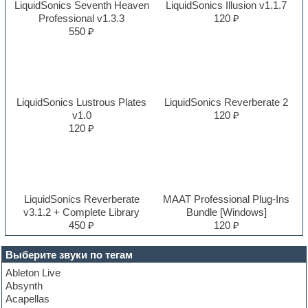
LiquidSonics Seventh Heaven
LiquidSonics Illusion v1.1.7
Professional v1.3.3
120 ₽
550 ₽
LiquidSonics Lustrous Plates
LiquidSonics Reverberate 2
v1.0
120 ₽
120 ₽
LiquidSonics Reverberate
MAAT Professional Plug-Ins
v3.1.2 + Complete Library
Bundle [Windows]
450 ₽
120 ₽
Выберите звуки по тегам
Ableton Live
Absynth
Acapellas