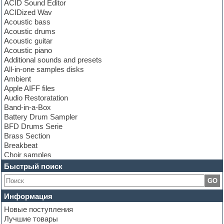
ACID Sound Editor
ACIDized Wav
Acoustic bass
Acoustic drums
Acoustic guitar
Acoustic piano
Additional sounds and presets
All-in-one samples disks
Ambient
Apple AIFF files
Audio Restoratation
Band-in-a-Box
Battery Drum Sampler
BFD Drums Serie
Brass Section
Breakbeat
Choir samples
Chris Hein Samples
Быстрый поиск
Cinematic samples
GO
Club bass
Club leads
Информация
Club sounds
Новые поступления
Construction kits
Лучшие товары
Convolution