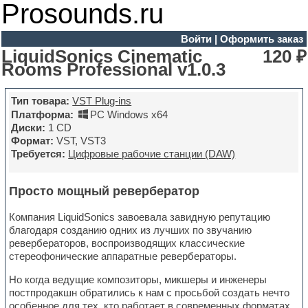
Prosounds.ru
Войти
|
Оформить заказ
LiquidSonics Cinematic
120 ₽
Rooms Professional v1.0.3
Тип товара:
VST Plug-ins
Платформа:
PC Windows x64
Диски:
1 CD
Формат:
VST, VST3
Требуется:
Цифровые рабочие станции (DAW)
Просто мощный ревербератор
Компания LiquidSonics завоевала завидную репутацию
благодаря созданию одних из лучших по звучанию
ревербераторов, воспроизводящих классические
стереофонические аппаратные ревербераторы.
Но когда ведущие композиторы, микшеры и инженеры
постпродакшн обратились к нам с просьбой создать нечто
особенное для тех, кто работает в современных форматах