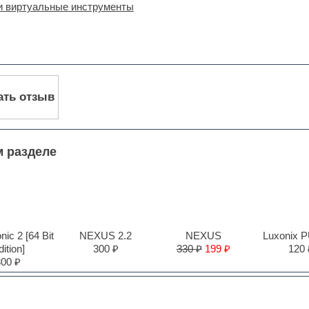
и виртуальные инструменты
ать отзыв
м разделе
ic 2 [64 Bit
NEXUS 2.2
NEXUS
Luxonix 
ition]
300 ₽
330 ₽
199 ₽
120 
300 ₽