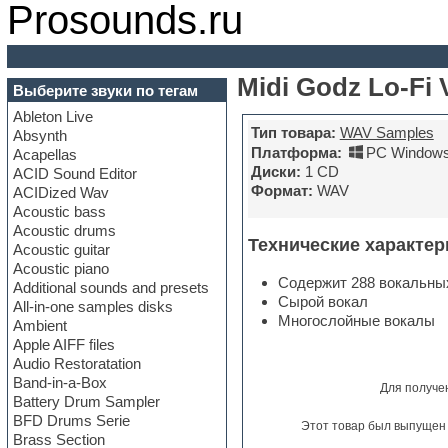
Prosounds.ru
Midi Godz Lo-Fi 
Выберите звуки по тегам
Ableton Live
Тип товара:
WAV Samples
Absynth
Платформа:
PC Windows
Acapellas
Диски:
1 CD
ACID Sound Editor
Формат:
WAV
ACIDized Wav
Acoustic bass
Acoustic drums
Технические характер
Acoustic guitar
Acoustic piano
Содержит 288 вокальны
Additional sounds and presets
Сырой вокал
All-in-one samples disks
Многослойные вокалы
Ambient
Apple AIFF files
Audio Restoratation
Band-in-a-Box
Для получе
Battery Drum Sampler
BFD Drums Serie
Этот товар был выпущен 
Brass Section