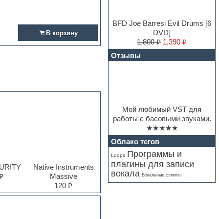
BFD Joe Barresi Evil Drums [6
DVD]
В корзину
1,800 ₽
1,390 ₽
Отзывы
Мой любимый VST для
работы с басовыми звуками.
★★★★★
Облако тегов
Программы и
Loops
плагины для записи
PURITY
Native Instruments
вокала
₽
Massive
Вокальные сэмплы
120 ₽