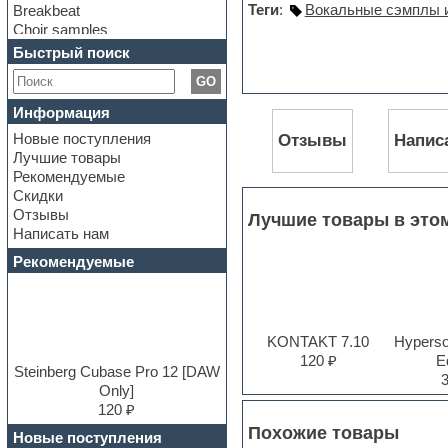
Теги
:
Вокальные сэмплы 
Breakbeat
Choir samples
Chris Hein Samples
Быстрый поиск
Cinematic samples
GO
Club bass
Club leads
Информация
Club sounds
Новые поступления
Отзывы
Напис
Construction kits
Лучшие товары
Convolution
Рекомендуемые
Cubase
Скидки
Dance drums
Отзывы
Лучшие товары в это
Dance music production
Написать нам
tutorials
DAW
Рекомендуемые
Disco samples
DJ Software
Drum and Bass
Drum machine
KONTAKT 7.10
Hyperson
Dub techno
120 ₽
Ed
Dubstep
Steinberg Cubase Pro 12 [DAW
E-MU Samples
Only]
Electric bass
120 ₽
Electric guitar
Похожие товары
Новые поступления
Electric piano