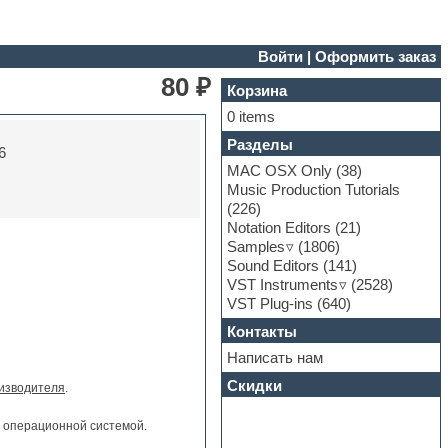
Войти
|
Оформить заказ
80 ₽
Корзина
0 items
Разделы
6
MAC OSX Only
(38)
Music Production Tutorials
(226)
Notation Editors
(21)
Samples
(1806)
Sound Editors
(141)
VST Instruments
(2528)
VST Plug-ins
(640)
Контакты
Написать нам
Скидки
изводителя
.
и операционной системой.