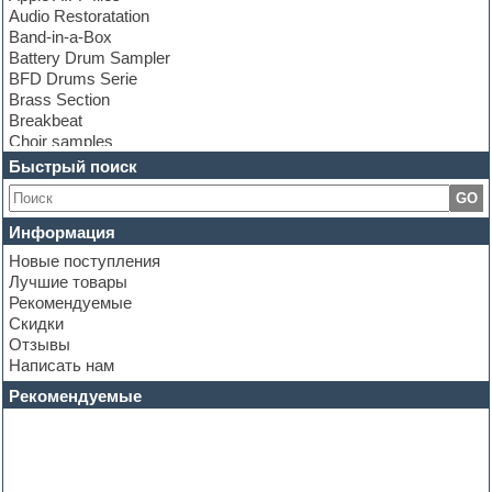
Audio Restoratation
Band-in-a-Box
Battery Drum Sampler
BFD Drums Serie
Brass Section
Breakbeat
Choir samples
Chris Hein Samples
Быстрый поиск
Cinematic samples
GO
Club bass
Club leads
Информация
Club sounds
Новые поступления
Construction kits
Лучшие товары
Convolution
Рекомендуемые
Cubase
Скидки
Dance drums
Отзывы
Dance music production tutorials
Написать нам
DAW
Disco samples
Рекомендуемые
DJ Software
Drum and Bass
Drum machine
Dub techno