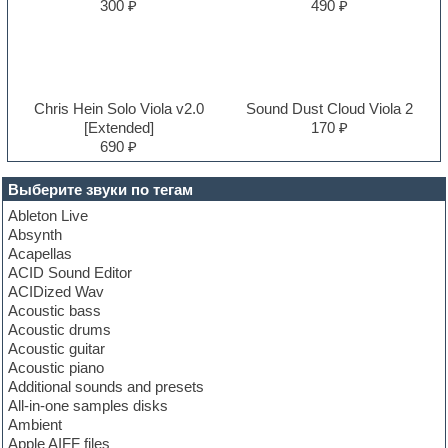
300 ₽
490 ₽
Chris Hein Solo Viola v2.0
Sound Dust Cloud Viola 2
[Extended]
170 ₽
690 ₽
Выберите звуки по тегам
Ableton Live
Absynth
Acapellas
ACID Sound Editor
ACIDized Wav
Acoustic bass
Acoustic drums
Acoustic guitar
Acoustic piano
Additional sounds and presets
All-in-one samples disks
Ambient
Apple AIFF files