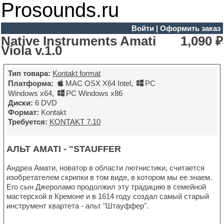
Prosounds.ru
Войти
|
Оформить заказ
Native Instruments Amati
1,090 ₽
Viola v.1.0
Тип товара:
Kontakt format
Платформа:
MAC OSX X64 Intel
,
PC
Windows x64
,
PC Windows x86
Диски:
6 DVD
Формат:
Kontakt
Требуется:
KONTAKT 7.10
АЛЬТ AMATI - "STAUFFER
Андреа Амати, новатор в области лютнистики, считается
изобретателем скрипки в том виде, в котором мы ее знаем.
Его сын Джероламо продолжил эту традицию в семейной
мастерской в Кремоне и в 1614 году создал самый старый
инструмент квартета - альт "Штауффер".