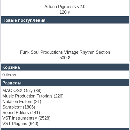
Dubstep
E-MU Samples
Arturia Pigments v2.0
Electric bass
120 ₽
Electric guitar
Новые поступления
Electric piano
Electro
Electronic music
Ethnic samples
Experimental
EXS24 Instruments
Funk Soul Productions Vintage Rhythm Section
Finale
500 ₽
FL Studio
Flute
Корзина
Folk samples
0 items
Fruityloops
Разделы
Funk
Garritan
MAC OSX Only
(38)
General MIDI kits
Music Production Tutorials
(226)
Guitar emulation
Notation Editors
(21)
Guitar loops
Samples
(1806)
Guitar processing and effects
Sound Editors
(141)
Hands-up samples
VST Instruments
(2528)
Hardstyle
VST Plug-ins
(640)
Heavy metal sample packs