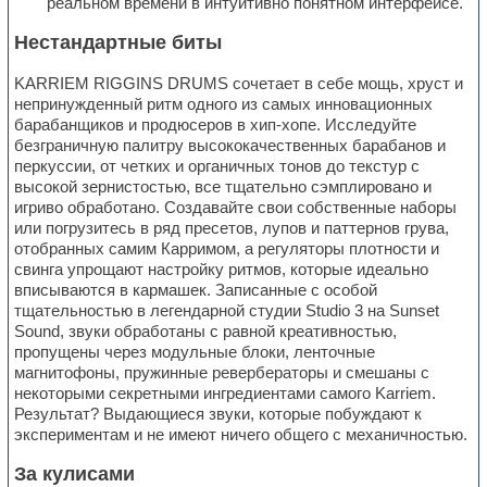
реальном времени в интуитивно понятном интерфейсе.
Нестандартные биты
KARRIEM RIGGINS DRUMS сочетает в себе мощь, хруст и
непринужденный ритм одного из самых инновационных
барабанщиков и продюсеров в хип-хопе. Исследуйте
безграничную палитру высококачественных барабанов и
перкуссии, от четких и органичных тонов до текстур с
высокой зернистостью, все тщательно сэмплировано и
игриво обработано. Создавайте свои собственные наборы
или погрузитесь в ряд пресетов, лупов и паттернов грува,
отобранных самим Карримом, а регуляторы плотности и
свинга упрощают настройку ритмов, которые идеально
вписываются в кармашек. Записанные с особой
тщательностью в легендарной студии Studio 3 на Sunset
Sound, звуки обработаны с равной креативностью,
пропущены через модульные блоки, ленточные
магнитофоны, пружинные ревербераторы и смешаны с
некоторыми секретными ингредиентами самого Karriem.
Результат? Выдающиеся звуки, которые побуждают к
экспериментам и не имеют ничего общего с механичностью.
За кулисами