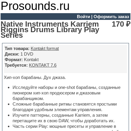
Prosounds.ru
Войти
|
Оформить заказ
Native Instruments Karriem
170 ₽
Riggins Drums Library Play
Series
Тип товара:
Kontakt format
Диски:
1 DVD
Формат:
Kontakt
Требуется:
KONTAKT 7.6
Хип-хоп барабаны. Дух джаза.
Исследуйте наборы и one-shot барабаны, созданные
пионером хип-хоп продюсером и джазовым
барабанщиком.
Сложные барабанные ритмы становятся простыми
благодаря удобным элементам управления.
Изучите паттерны, созданные Karriem, а затем
перетащите их в свою DAW, чтобы доработать их.
Часть серии Play: мощные пресеты и управление в