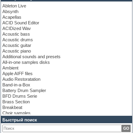
Ableton Live
Absynth
Acapellas
ACID Sound Editor
ACIDized Wav
Acoustic bass
Acoustic drums
Acoustic guitar
Acoustic piano
Additional sounds and presets
All-in-one samples disks
Ambient
Apple AIFF files
Audio Restoratation
Band-in-a-Box
Battery Drum Sampler
BFD Drums Serie
Brass Section
Breakbeat
Choir samples
Chris Hein Samples
Быстрый поиск
Cinematic samples
GO
Club bass