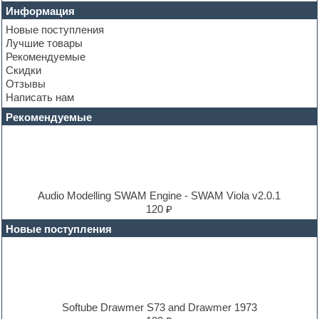
Club leads
Информация
Club sounds
Новые поступления
Construction kits
Лучшие товары
Convolution
Рекомендуемые
Cubase
Скидки
Dance drums
Отзывы
Dance music production tutorials
Написать нам
DAW
Disco samples
Рекомендуемые
DJ Software
Drum and Bass
Drum machine
Dub techno
Dubstep
E-MU Samples
Audio Modelling SWAM Engine - SWAM Viola v2.0.1
Electric bass
120 ₽
Electric guitar
Новые поступления
Electric piano
Electro
Electronic music
Ethnic samples
Experimental
EXS24 Instruments
Softube Drawmer S73 and Drawmer 1973
Finale