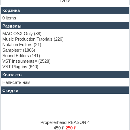
120 ₽
FL Studio
Flute
Корзина
Folk samples
0 items
Fruityloops
Разделы
Funk
Garritan
MAC OSX Only
(38)
General MIDI kits
Music Production Tutorials
(226)
Guitar emulation
Notation Editors
(21)
Guitar loops
Samples
(1806)
Guitar processing and effects
Sound Editors
(141)
Hands-up samples
VST Instruments
(2528)
Hardstyle
VST Plug-ins
(640)
Heavy metal sample packs
Контакты
Hip-hop
House music
Написать нам
Hypersonic
Скидки
Jazz
Jingles
Keyboards
LM-4 Drum Machine
Logic
Loops
Propellerhead REASON 4
Maschine Expansion
450 ₽
250 ₽