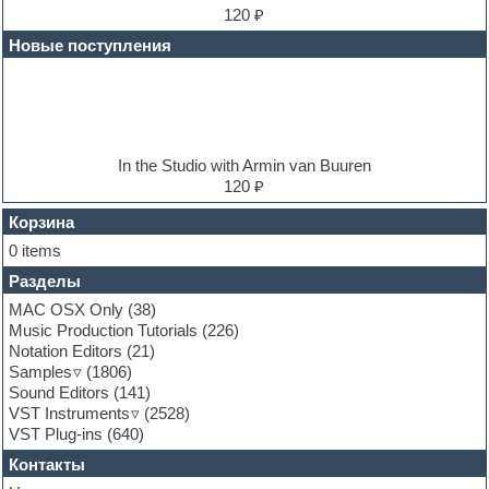
Electric bass
120 ₽
Electric guitar
Новые поступления
Electric piano
Electro
Electronic music
Ethnic samples
Experimental
EXS24 Instruments
In the Studio with Armin van Buuren
Finale
120 ₽
FL Studio
Flute
Корзина
Folk samples
0 items
Fruityloops
Разделы
Funk
Garritan
MAC OSX Only
(38)
General MIDI kits
Music Production Tutorials
(226)
Guitar emulation
Notation Editors
(21)
Guitar loops
Samples
(1806)
Guitar processing and effects
Sound Editors
(141)
Hands-up samples
VST Instruments
(2528)
Hardstyle
VST Plug-ins
(640)
Heavy metal sample packs
Контакты
Hip-hop