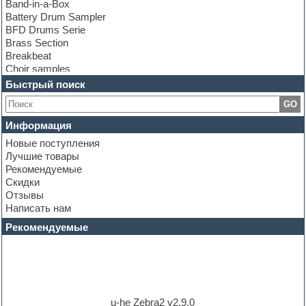
Band-in-a-Box
Battery Drum Sampler
BFD Drums Serie
Brass Section
Breakbeat
Choir samples
Chris Hein Samples
Быстрый поиск
Cinematic samples
GO
Club bass
Club leads
Информация
Club sounds
Новые поступления
Construction kits
Лучшие товары
Convolution
Рекомендуемые
Cubase
Скидки
Dance drums
Отзывы
Dance music production tutorials
Написать нам
DAW
Disco samples
Рекомендуемые
DJ Software
Drum and Bass
Drum machine
Dub techno
Dubstep
E-MU Samples
u-he Zebra2 v2.9.0