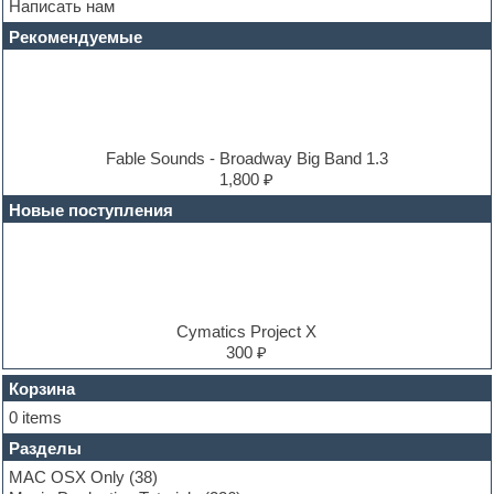
Написать нам
DAW
Disco samples
Рекомендуемые
DJ Software
Drum and Bass
Drum machine
Dub techno
Dubstep
E-MU Samples
Fable Sounds - Broadway Big Band 1.3
Electric bass
1,800 ₽
Electric guitar
Новые поступления
Electric piano
Electro
Electronic music
Ethnic samples
Experimental
EXS24 Instruments
Cymatics Project X
Finale
300 ₽
FL Studio
Flute
Корзина
Folk samples
0 items
Fruityloops
Разделы
Funk
Garritan
MAC OSX Only
(38)
General MIDI kits