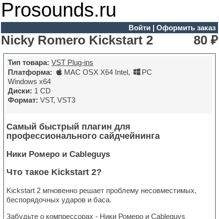
Prosounds.ru
Войти
|
Оформить заказ
Nicky Romero Kickstart 2
80 ₽
Тип товара:
VST Plug-ins
Платформа:
MAC OSX X64 Intel
,
PC
Windows x64
Диски:
1 CD
Формат:
VST, VST3
Самый быстрый плагин для
профессионального сайдчейнинга
Ники Ромеро и Cableguys
Что такое Kickstart 2?
Kickstart 2 мгновенно решает проблему несовместимых,
беспорядочных ударов и баса.
Забудьте о компрессорах - Ники Ромеро и Cableguys