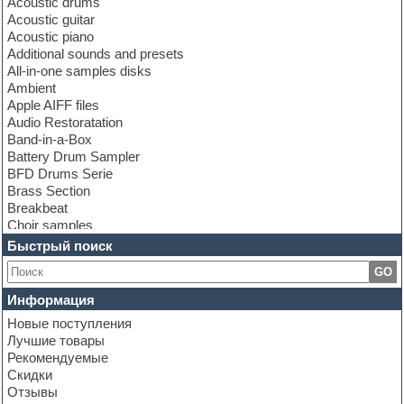
Acoustic drums
Acoustic guitar
Acoustic piano
Additional sounds and presets
All-in-one samples disks
Ambient
Apple AIFF files
Audio Restoratation
Band-in-a-Box
Battery Drum Sampler
BFD Drums Serie
Brass Section
Breakbeat
Choir samples
Chris Hein Samples
Быстрый поиск
Cinematic samples
GO
Club bass
Club leads
Информация
Club sounds
Новые поступления
Construction kits
Лучшие товары
Convolution
Рекомендуемые
Cubase
Скидки
Dance drums
Отзывы
Dance music production tutorials