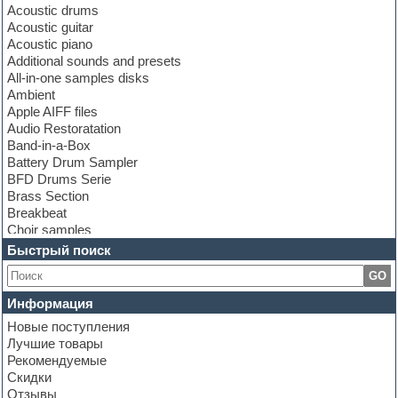
Acoustic drums
Acoustic guitar
Acoustic piano
Additional sounds and presets
All-in-one samples disks
Ambient
Apple AIFF files
Audio Restoratation
Band-in-a-Box
Battery Drum Sampler
BFD Drums Serie
Brass Section
Breakbeat
Choir samples
Chris Hein Samples
Быстрый поиск
Cinematic samples
GO
Club bass
Club leads
Информация
Club sounds
Новые поступления
Construction kits
Лучшие товары
Convolution
Рекомендуемые
Cubase
Скидки
Dance drums
Отзывы