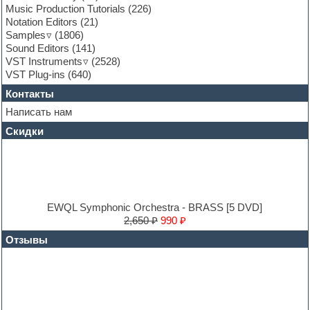
General MIDI kits
Music Production Tutorials
(226)
Guitar emulation
Notation Editors
(21)
Guitar loops
Samples
(1806)
Guitar processing and effects
Sound Editors
(141)
Hands-up samples
VST Instruments
(2528)
Hardstyle
VST Plug-ins
(640)
Heavy metal sample packs
Контакты
Hip-hop
House music
Написать нам
Hypersonic
Скидки
Jazz
Jingles
Keyboards
LM-4 Drum Machine
Logic
Loops
EWQL Symphonic Orchestra - BRASS [5 DVD]
Maschine Expansion
2,650 ₽
990 ₽
Massive presets
Отзывы
Mastering plug-ins
MIDI files
Movie soundtracks
Music production software for beginners
Music theory
Nexus