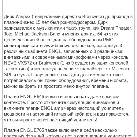
Дирк Ульрих (генеральный директор Brainworx) до прихода в
плагин-бизнес 15 лет был рок-продюсером. Дирк
записывался с музыкантами таких групп, как Dream Theater,
Toto, Michael Jackson Band и многих других. 64 из этих
цепочек записей он создал на оборудованном PMC-
мониторами сайте www.brainworx-studio.de, используя 3
различных кабинета ENGL, записанных с 9 различными
винтажными и современными микрофонами через консоль
NEVE VXS72 от Brainworx (1 из 9 существующих консолей
такого типа) и используя внешние эквалайзеры от Millennia,
SPL и elysia. Полученные тона, для достижения которых
потребовались бы тонны оборудования, времени и опыта,
можно выбрать из простого меню внутри плагина.
Плагин ENGL E646 можно использовать даже в живом
контексте. Просто отключите симуляцию динамиков и
включите плагин ENGL amp через настоящий усилитель
мощности и настоящий гитарный кабинет, и вам покажется,
что вы играете через настоящий усилитель!
Плагин ENGL E765 также включает в себя несколько
полезных функций, которых нет в оригинальном усилителе: