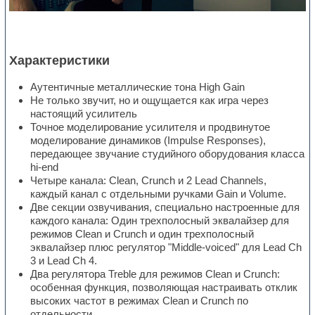
Характеристики
Аутентичные металлические тона High Gain
Не только звучит, но и ощущается как игра через
настоящий усилитель
Точное моделирование усилителя и продвинутое
моделирование динамиков (Impulse Responses),
передающее звучание студийного оборудования класса
hi-end
Четыре канала: Clean, Crunch и 2 Lead Channels,
каждый канал с отдельными ручками Gain и Volume.
Две секции озвучивания, специально настроенные для
каждого канала: Один трехполосный эквалайзер для
режимов Clean и Crunch и один трехполосный
эквалайзер плюс регулятор "Middle-voiced" для Lead Ch
3 и Lead Ch 4.
Два регулятора Treble для режимов Clean и Crunch:
особенная функция, позволяющая настраивать отклик
высоких частот в режимах Clean и Crunch по
отдельности.