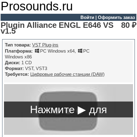
Prosounds.ru
Войти
|
Оформить заказ
Plugin Alliance ENGL E646 VS
80 ₽
v1.5
Тип товара:
VST Plug-ins
Платформа:
PC Windows x64
,
PC
Windows x86
Диски:
1 CD
Формат:
VST, VST3
Требуется:
Цифровые рабочие станции (DAW)