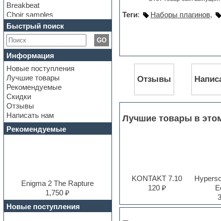
Breakbeat
Choir samples
Теги
:
Наборы плагинов
,
Chris Hein Samples
Быстрый поиск
Cinematic samples
GO
Club bass
Club leads
Информация
Club sounds
Новые поступления
Construction kits
Лучшие товары
Отзывы
Напис
Convolution
Рекомендуемые
Cubase
Скидки
Dance drums
Отзывы
Dance music production
Написать нам
tutorials
Лучшие товары в это
DAW
Рекомендуемые
Disco samples
DJ Software
Drum and Bass
Drum machine
Dub techno
KONTAKT 7.10
Hyperson
Dubstep
Enigma 2 The Rapture
120 ₽
Ed
E-MU Samples
1,750 ₽
Electric bass
Новые поступления
Electric guitar
Electric piano