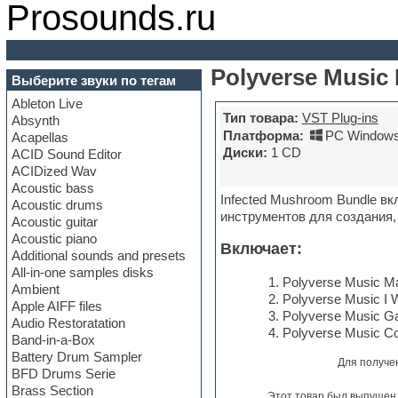
Prosounds.ru
Polyverse Music
Выберите звуки по тегам
Ableton Live
Тип товара:
VST Plug-ins
Absynth
Платформа:
PC Windows
Acapellas
Диски:
1 CD
ACID Sound Editor
ACIDized Wav
Acoustic bass
Infected Mushroom Bundle в
Acoustic drums
инструментов для создания,
Acoustic guitar
Acoustic piano
Включает:
Additional sounds and presets
All-in-one samples disks
Polyverse Music Ma
Ambient
Polyverse Music I 
Apple AIFF files
Polyverse Music Ga
Audio Restoratation
Polyverse Music Co
Band-in-a-Box
Battery Drum Sampler
Для получе
BFD Drums Serie
Brass Section
Этот товар был выпущен 