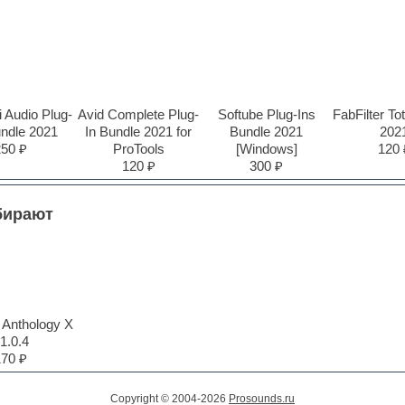
 Audio Plug-
Avid Complete Plug-
Softube Plug-Ins
FabFilter To
undle 2021
In Bundle 2021 for
Bundle 2021
202
250 ₽
ProTools
[Windows]
120 
120 ₽
300 ₽
бирают
 Anthology X
1.0.4
170 ₽
Copyright © 2004-2026
Prosounds.ru