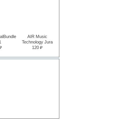
talBundle
AIR Music
1
Technology Jura
₽
120 ₽