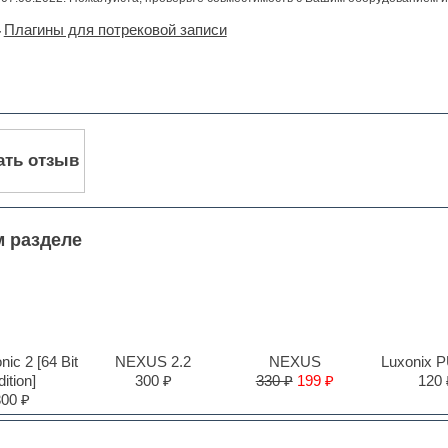
Плагины для потрековой записи
ать отзыв
м разделе
ic 2 [64 Bit
NEXUS 2.2
NEXUS
Luxonix 
ition]
300 ₽
330 ₽
199 ₽
120 
300 ₽