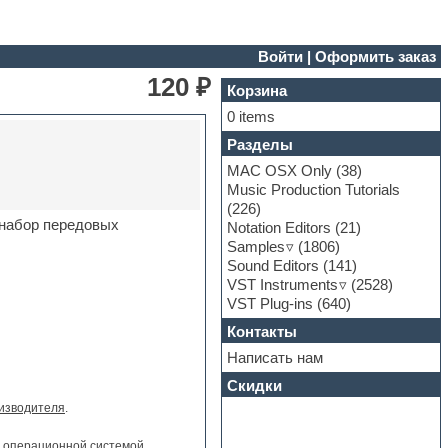
Войти
|
Оформить заказ
120 ₽
Корзина
0 items
Разделы
MAC OSX Only
(38)
Music Production Tutorials
(226)
 набор передовых
Notation Editors
(21)
Samples
(1806)
Sound Editors
(141)
VST Instruments
(2528)
VST Plug-ins
(640)
Контакты
Написать нам
Скидки
изводителя
.
и операционной системой.