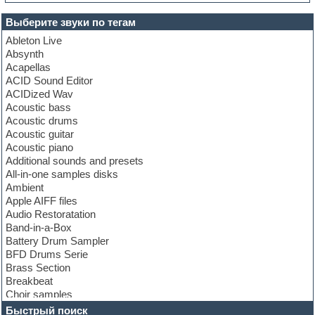
Выберите звуки по тегам
Ableton Live
Absynth
Acapellas
ACID Sound Editor
ACIDized Wav
Acoustic bass
Acoustic drums
Acoustic guitar
Acoustic piano
Additional sounds and presets
All-in-one samples disks
Ambient
Apple AIFF files
Audio Restoratation
Band-in-a-Box
Battery Drum Sampler
BFD Drums Serie
Brass Section
Breakbeat
Choir samples
Chris Hein Samples
Быстрый поиск