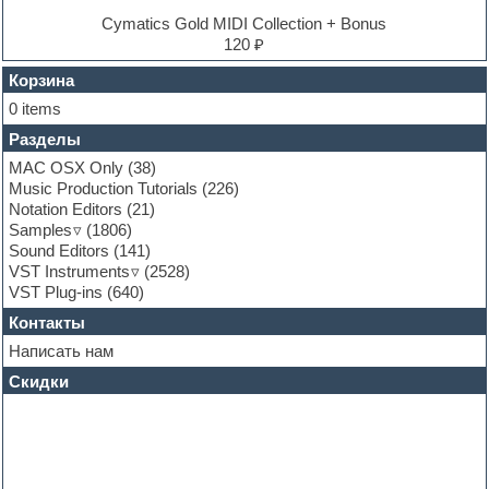
EXS24 Instruments
Cymatics Gold MIDI Collection + Bonus
Finale
120 ₽
FL Studio
Flute
Корзина
Folk samples
0 items
Fruityloops
Разделы
Funk
Garritan
MAC OSX Only
(38)
General MIDI kits
Music Production Tutorials
(226)
Guitar emulation
Notation Editors
(21)
Guitar loops
Samples
(1806)
Guitar processing and effects
Sound Editors
(141)
Hands-up samples
VST Instruments
(2528)
Hardstyle
VST Plug-ins
(640)
Heavy metal sample packs
Контакты
Hip-hop
House music
Написать нам
Hypersonic
Скидки
Jazz
Jingles
Keyboards
LM-4 Drum Machine
Logic