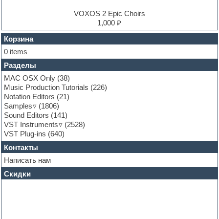
Experimental
EXS24 Instruments
VOXOS 2 Epic Choirs
Finale
1,000 ₽
FL Studio
Flute
Корзина
Folk samples
0 items
Fruityloops
Разделы
Funk
Garritan
MAC OSX Only
(38)
General MIDI kits
Music Production Tutorials
(226)
Guitar emulation
Notation Editors
(21)
Guitar loops
Samples
(1806)
Guitar processing and effects
Sound Editors
(141)
Hands-up samples
VST Instruments
(2528)
Hardstyle
VST Plug-ins
(640)
Heavy metal sample packs
Контакты
Hip-hop
House music
Написать нам
Hypersonic
Скидки
Jazz
Jingles
Keyboards
LM-4 Drum Machine
Logic