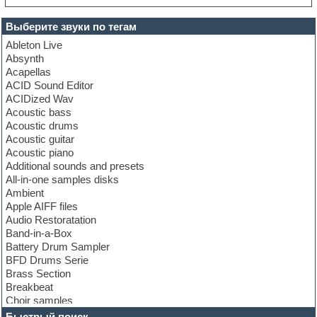
Выберите звуки по тегам
Ableton Live
Absynth
Acapellas
ACID Sound Editor
ACIDized Wav
Acoustic bass
Acoustic drums
Acoustic guitar
Acoustic piano
Additional sounds and presets
All-in-one samples disks
Ambient
Apple AIFF files
Audio Restoratation
Band-in-a-Box
Battery Drum Sampler
BFD Drums Serie
Brass Section
Breakbeat
Choir samples
Chris Hein Samples
Быстрый поиск