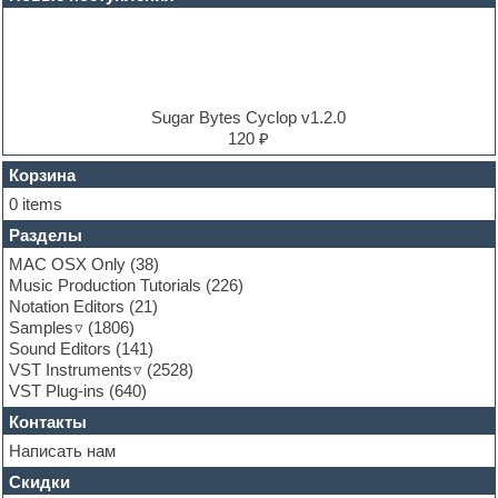
Electric piano
Electro
Electronic music
Ethnic samples
Experimental
EXS24 Instruments
Sugar Bytes Cyclop v1.2.0
Finale
120 ₽
FL Studio
Flute
Корзина
Folk samples
0 items
Fruityloops
Разделы
Funk
Garritan
MAC OSX Only
(38)
General MIDI kits
Music Production Tutorials
(226)
Guitar emulation
Notation Editors
(21)
Guitar loops
Samples
(1806)
Guitar processing and effects
Sound Editors
(141)
Hands-up samples
VST Instruments
(2528)
Hardstyle
VST Plug-ins
(640)
Heavy metal sample packs
Контакты
Hip-hop
House music
Написать нам
Hypersonic
Скидки
Jazz