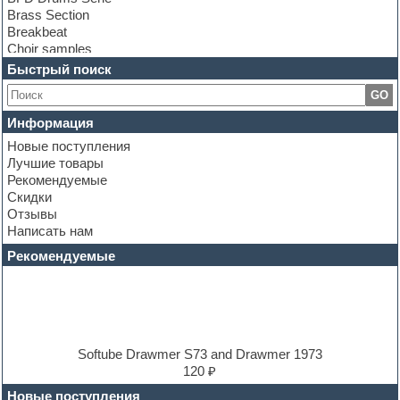
Brass Section
Breakbeat
Choir samples
Chris Hein Samples
Быстрый поиск
Cinematic samples
GO
Club bass
Club leads
Информация
Club sounds
Новые поступления
Construction kits
Лучшие товары
Convolution
Рекомендуемые
Cubase
Скидки
Dance drums
Отзывы
Dance music production tutorials
Написать нам
DAW
Disco samples
Рекомендуемые
DJ Software
Drum and Bass
Drum machine
Dub techno
Dubstep
E-MU Samples
Softube Drawmer S73 and Drawmer 1973
Electric bass
120 ₽
Electric guitar
Новые поступления