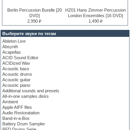
Berlin Percussion Bundle [20
HZ01 Hans Zimmer Percussion
DVD]
London Ensembles [16 DVD]
2,990 ₽
1,490 ₽
Выберите звуки по тегам
Ableton Live
Absynth
Acapellas
ACID Sound Editor
ACIDized Wav
Acoustic bass
Acoustic drums
Acoustic guitar
Acoustic piano
Additional sounds and presets
All-in-one samples disks
Ambient
Apple AIFF files
Audio Restoratation
Band-in-a-Box
Battery Drum Sampler
BFD Drums Serie