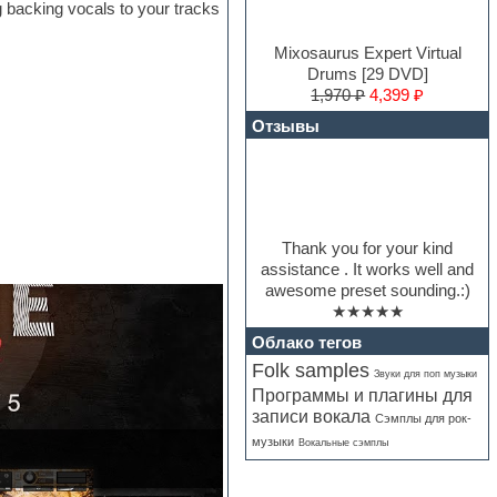
 backing vocals to your tracks
Mixosaurus Expert Virtual
Drums [29 DVD]
1,970 ₽
4,399 ₽
Отзывы
Thank you for your kind
assistance . It works well and
awesome preset sounding.:)
★★★★★
Облако тегов
Folk samples
Звуки для поп музыки
Программы и плагины для
записи вокала
Сэмплы для рок-
музыки
Вокальные сэмплы