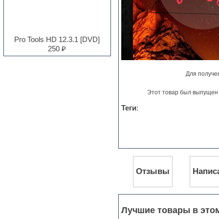
Electro
Electronic music
Ethnic samples
Experimental
Pro Tools HD 12.3.1 [DVD]
EXS24 Instruments
250 ₽
Finale
FL Studio
Flute
Для получе
Folk samples
Fruityloops
Этот товар был выпущен 
Funk
Теги
:
Garritan
General MIDI kits
Guitar emulation
Guitar loops
Guitar processing and effects
Hands-up samples
Hardstyle
Отзывы
Напис
Heavy metal sample packs
Hip-hop
House music
Hypersonic
Лучшие товары в это
Jazz