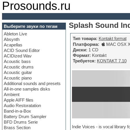
Prosounds.ru
Splash Sound Ind
Выберите звуки по тегам
Ableton Live
Тип товара:
Kontakt format
Absynth
Платформа:
MAC OSX X
Acapellas
Диски:
1 CD
ACID Sound Editor
Формат:
Kontakt
ACIDized Wav
Требуется:
KONTAKT 7.10
Acoustic bass
Acoustic drums
Acoustic guitar
Acoustic piano
Additional sounds and presets
All-in-one samples disks
Ambient
Apple AIFF files
Audio Restoratation
Band-in-a-Box
Battery Drum Sampler
BFD Drums Serie
Indie Voices - is vocal library
Brass Section