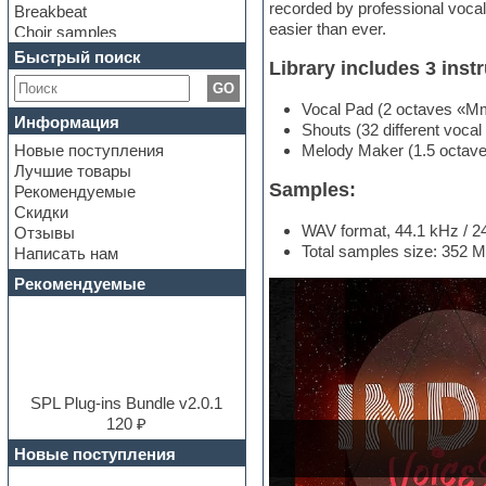
recorded by professional voca
Breakbeat
easier than ever.
Choir samples
Chris Hein Samples
Быстрый поиск
Library includes 3 inst
Cinematic samples
GO
Club bass
Vocal Pad (2 octaves «M
Club leads
Информация
Shouts (32 different vocal
Club sounds
Новые поступления
Melody Maker (1.5 octave, 
Construction kits
Лучшие товары
Convolution
Samples:
Рекомендуемые
Cubase
Скидки
Dance drums
WAV format, 44.1 kHz / 24 
Отзывы
Dance music production
Total samples size: 352 
Написать нам
tutorials
DAW
Рекомендуемые
Disco samples
DJ Software
Drum and Bass
Drum machine
Dub techno
Dubstep
SPL Plug-ins Bundle v2.0.1
E-MU Samples
120 ₽
Electric bass
Новые поступления
Electric guitar
Electric piano