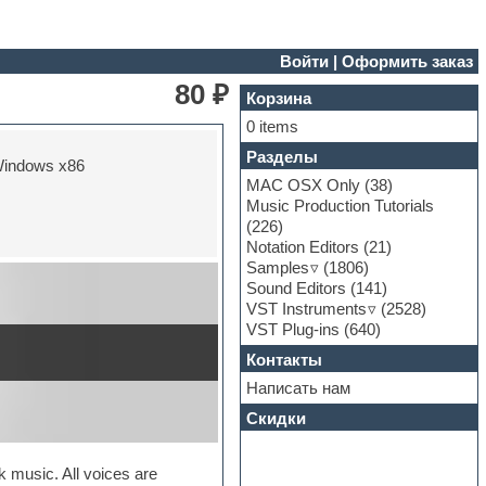
Войти
|
Оформить заказ
80 ₽
Корзина
0 items
Разделы
indows x86
MAC OSX Only
(38)
Music Production Tutorials
(226)
Notation Editors
(21)
Samples
(1806)
Sound Editors
(141)
VST Instruments
(2528)
VST Plug-ins
(640)
Контакты
Написать нам
Скидки
k music. All voices are