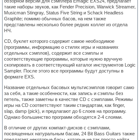
обзорной версии для сэмплера Emagic EXS24, предлагает
такие наборы звуков, как Fender Precision, Warwick Streamer,
Musicman Stingray, Status Five String и Schack Headless
Graphite; помимо обычных басов, на нем также
представлены несколько более редких коллег из отдела
НЧ.
CD, буклет которого содержит самое необходимое
(программы, информацию о стилях игры и названиях
отдельных сэмплов), содержит все сэмплы и
соответствующие программы, которые нужно вручную
скопировать в соответствующий каталог инструментов Logic
Sampler. После этого все программы будут доступны в
формате EXS.
Название отдельных басовых мультисэмплов говорит само
за себя, а такие особенности, как запись и сэмплы без
петель, также заметны в качестве CD с сэмплами. Режимы
игры на CD соответствуют таким стандартам, как finger,
slap, damp (pick), и предлагают до 6 слоев на программу.
Однако большинство программ обходятся 2-4 слоями.
В отличие от других компакт-дисков с сэмплами,
посвященных натуральным басам, 24 Bit Bass Guitars также
предлагает некоторые басы, которые не так просто найти.