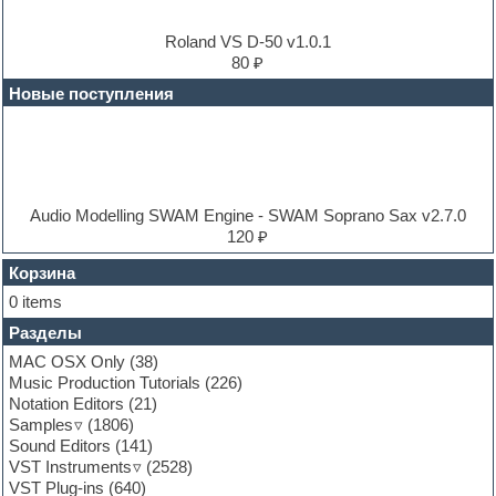
Dubstep
E-MU Samples
Roland VS D-50 v1.0.1
Electric bass
80 ₽
Electric guitar
Новые поступления
Electric piano
Electro
Electronic music
Ethnic samples
Experimental
EXS24 Instruments
Audio Modelling SWAM Engine - SWAM Soprano Sax v2.7.0
Finale
120 ₽
FL Studio
Flute
Корзина
Folk samples
0 items
Fruityloops
Разделы
Funk
Garritan
MAC OSX Only
(38)
General MIDI kits
Music Production Tutorials
(226)
Guitar emulation
Notation Editors
(21)
Guitar loops
Samples
(1806)
Guitar processing and effects
Sound Editors
(141)
Hands-up samples
VST Instruments
(2528)
Hardstyle
VST Plug-ins
(640)