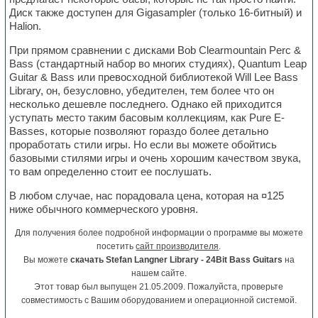
Диск также доступен для Gigasampler (только 16-битный) и
Halion.
При прямом сравнении с дисками Bob Clearmountain Perc &
Bass (стандартный набор во многих студиях), Quantum Leap
Guitar & Bass или превосходной библиотекой Will Lee Bass
Library, он, безусловно, убедителен, тем более что он
несколько дешевле последнего. Однако ей приходится
уступать место таким басовым коллекциям, как Pure E-
Basses, которые позволяют гораздо более детально
проработать стили игры. Но если вы можете обойтись
базовыми стилями игры и очень хорошим качеством звука,
то вам определенно стоит ее послушать.
В любом случае, нас порадовала цена, которая на ¤125
ниже обычного коммерческого уровня.
Для получения более подробной информации о программе вы можете
посетить
сайт производителя
.
Вы можете
скачать Stefan Langner Library - 24Bit Bass Guitars
на
нашем сайте.
Этот товар был выпущен 21.05.2009. Пожалуйста, проверьте
совместимость с Вашим оборудованием и операционной системой.