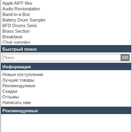
Apple AIFF files
Audio Restoratation
Band-in-a-Box
Battery Drum Sampler
BFD Drums Serie
Brass Section
Breakbeat
Choir samples
Chris Hein Samples
Быстрый поиск
Cinematic samples
GO
Club bass
Club leads
Информация
Club sounds
Новые поступления
Construction kits
Лучшие товары
Convolution
Рекомендуемые
Cubase
Скидки
Dance drums
Отзывы
Dance music production tutorials
Написать нам
DAW
Disco samples
Рекомендуемые
DJ Software
Drum and Bass
Drum machine
Dub techno