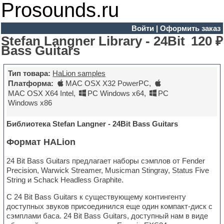
Prosounds.ru
Войти
|
Оформить заказ
Stefan Langner Library - 24Bit
120 ₽
Bass Guitars
Тип товара:
HaLion samples
Платформа:
MAC OSX X32 PowerPC
,
MAC OSX X64 Intel
,
PC Windows x64
,
PC
Windows x86
Библиотека Stefan Langner - 24Bit Bass Guitars
Формат HALion
24 Bit Bass Guitars предлагает наборы сэмплов от Fender
Precision, Warwick Streamer, Musicman Stingray, Status Five
String и Schack Headless Graphite.
С 24 Bit Bass Guitars к существующему контингенту
доступных звуков присоединился еще один компакт-диск с
сэмплами баса. 24 Bit Bass Guitars, доступный нам в виде