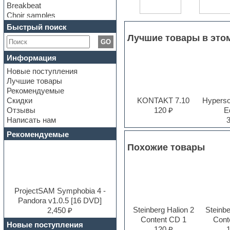
Breakbeat
Choir samples
Chris Hein Samples
Быстрый поиск
Cinematic samples
Лучшие товары в это
GO
Club bass
Club leads
Информация
Club sounds
Новые поступления
Construction kits
Лучшие товары
Convolution
Рекомендуемые
Cubase
Скидки
KONTAKT 7.10
Hyperson
Dance drums
Отзывы
120 ₽
Ed
Dance music production
Написать нам
tutorials
DAW
Рекомендуемые
Disco samples
Похожие товары
DJ Software
Drum and Bass
Drum machine
Dub techno
Dubstep
ProjectSAM Symphobia 4 -
E-MU Samples
Pandora v1.0.5 [16 DVD]
Steinberg Halion 2
Steinbe
Electric bass
2,450 ₽
Content CD 1
Cont
Electric guitar
Новые поступления
120 ₽
Electric piano