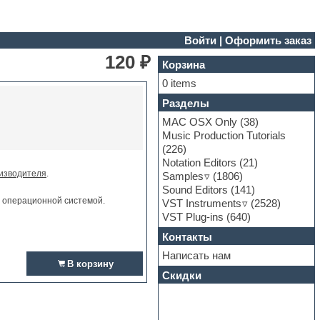
Войти
|
Оформить заказ
120 ₽
Корзина
0 items
Разделы
MAC OSX Only
(38)
Music Production Tutorials
(226)
Notation Editors
(21)
изводителя
.
Samples
(1806)
Sound Editors
(141)
и операционной системой.
VST Instruments
(2528)
VST Plug-ins
(640)
Контакты
Написать нам
В корзину
Скидки