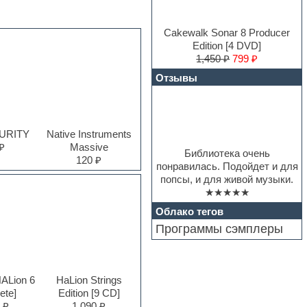
Cakewalk Sonar 8 Producer
Edition [4 DVD]
1,450 ₽
799 ₽
Отзывы
PURITY
Native Instruments
₽
Massive
Библиотека очень
120 ₽
понравилась. Подойдет и для
попсы, и для живой музыки.
★★★★★
Облако тегов
Программы сэмплеры
HALion 6
HaLion Strings
ete]
Edition [9 CD]
 ₽
1,090 ₽