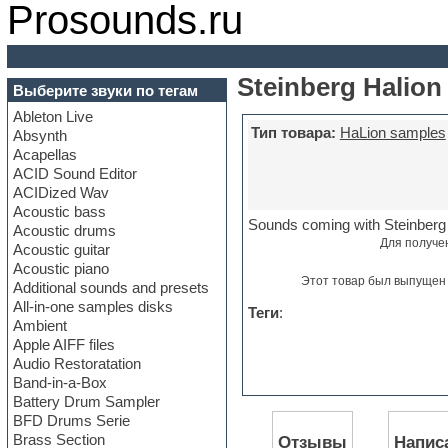
Prosounds.ru
Steinberg Halion
Выберите звуки по тегам
Ableton Live
Тип товара:
HaLion samples
Absynth
Acapellas
ACID Sound Editor
ACIDized Wav
Acoustic bass
Sounds coming with Steinberg 
Acoustic drums
Для получе
Acoustic guitar
Acoustic piano
Этот товар был выпущен 
Additional sounds and presets
All-in-one samples disks
Теги
:
Ambient
Apple AIFF files
Audio Restoratation
Band-in-a-Box
Battery Drum Sampler
BFD Drums Serie
Brass Section
Отзывы
Напис