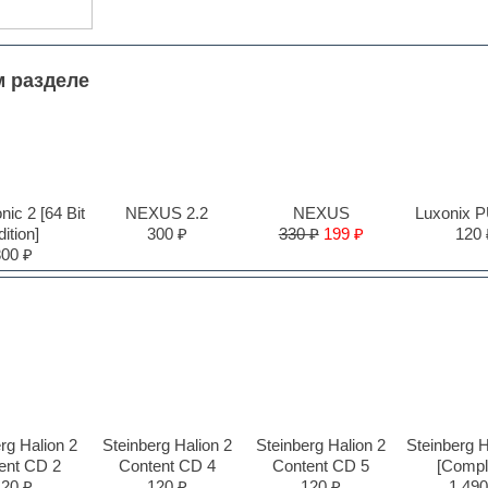
м разделе
ic 2 [64 Bit
NEXUS 2.2
NEXUS
Luxonix 
ition]
300 ₽
330 ₽
199 ₽
120 
300 ₽
rg Halion 2
Steinberg Halion 2
Steinberg Halion 2
Steinberg 
ent CD 2
Content CD 4
Content CD 5
[Compl
120 ₽
120 ₽
120 ₽
1,490