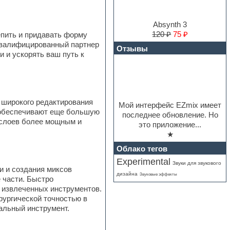
Absynth 3
120 ₽
75 ₽
лепить и придавать форму
коквалифицированный партнер
Отзывы
 и ускорять ваш путь к
 широкого редактирования
Мой интерфейс EZmix имеет
 обеспечивают еще большую
последнее обновление. Но
е слоев более мощным и
это приложение...
★
Облако тегов
Experimental
Звуки для звукового
и и создания миксов
дизайна
Звуковые эффекты
 части. Быстро
 извлеченных инструментов.
рургической точностью в
альный инструмент.