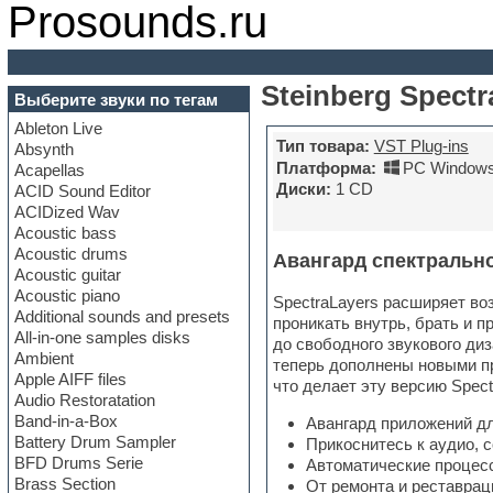
Prosounds.ru
Steinberg Spectr
Выберите звуки по тегам
Ableton Live
Тип товара:
VST Plug-ins
Absynth
Платформа:
PC Windows
Acapellas
Диски:
1 CD
ACID Sound Editor
ACIDized Wav
Acoustic bass
Acoustic drums
Авангард спектрально
Acoustic guitar
Acoustic piano
SpectraLayers расширяет во
Additional sounds and presets
проникать внутрь, брать и п
All-in-one samples disks
до свободного звукового ди
Ambient
теперь дополнены новыми п
Apple AIFF files
что делает эту версию Spec
Audio Restoratation
Band-in-a-Box
Авангард приложений дл
Battery Drum Sampler
Прикоснитесь к аудио, 
BFD Drums Serie
Автоматические процес
Brass Section
От ремонта и реставрац