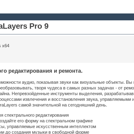
aLayers Pro 9
 x64
го редактирования и ремонта.
зможности аудио, показывая звуки как визуальные объекты. Вы
реобразовывать, творя чудеса в самых разных задачах - от рем
зайна. Непревзойденные инструменты выделения, разрабатывавш
роцессами извлечения и восстановления звука, управляемыми 
traLayers самой значительной на сегодняшний день.
я спектрального редактирования
создайте его форму на спектральном графике
сы, управляемые искусственным интеллектом
ии до создания музыки в свободной форме