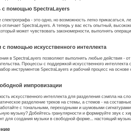
 с помощью SpectraLayers
 спектрографа - это одно, но возможность легко прикасаться, 
что отличает SpectraLayers. А теперь у вас есть опытный, высо
 который может чувствовать закономерности, выполнять операции
и с помощью искусственного интеллекта
ия в SpectraLayers позволяют выполнять любые действия - от
ательства. Процессы с поддержкой искусственного интеллекта
 набор инструментов SpectraLayers и рабочий процесс на основ
свободной импровизации
ность искусственного интеллекта для разделения сэмпла на сло
тическое разделение треков на стемы, а стемов - на составные
работайте с тональными, переходными и шумовыми сигнатурами
ную музыку? Добейтесь гранулярности и формируйте звук с хи
ент для создания музыки в свободной форме... настоящий музык
ение