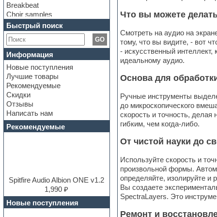
Breakbeat
Что вы можете делать
Choir samples
Chris Hein Samples
Быстрый поиск
Cinematic samples
Смотреть на аудио на экране
GO
Club bass
тому, что вы видите, - вот 
Club leads
- искусственный интеллект,
Информация
Club sounds
идеальному аудио.
Новые поступления
Construction kits
Лучшие товары
Основа для обработк
Convolution
Рекомендуемые
Cubase
Скидки
Ручные инструменты выделен
Dance drums
Отзывы
до микроскопического вмеш
Dance music production
Написать нам
скорость и точность, делая
tutorials
гибким, чем когда-либо.
DAW
Рекомендуемые
Disco samples
От чистой науки до 
DJ Software
Drum and Bass
Используйте скорость и точ
Drum machine
произвольной формы. Автома
Dub techno
определяйте, изолируйте и 
Dubstep
Spitfire Audio Albion ONE v1.2
Вы создаете эксперименталь
E-MU Samples
1,990 ₽
SpectraLayers. Это инструм
Electric bass
Новые поступления
Electric guitar
Ремонт и восстановл
Electric piano