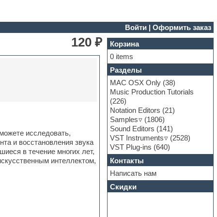
Войти
|
Оформить заказ
120 ₽
Корзина
0 items
Разделы
MAC OSX Only
(38)
Music Production Tutorials
(226)
Notation Editors
(21)
Samples
(1806)
Sound Editors
(141)
 можете исследовать,
VST Instruments
(2528)
онта и восстановления звука
VST Plug-ins
(640)
иеся в течение многих лет,
Контакты
искусственным интеллектом,
Написать нам
Скидки