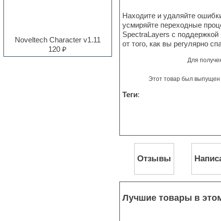
Electro
Находите и удаляйте ошибки
Electronic music
усмиряйте переходные проце
Ethnic samples
SpectraLayers с поддержкой
Experimental
Noveltech Character v1.11
от того, как вы регулярно с
EXS24 Instruments
120 ₽
Finale
Для получе
FL Studio
Flute
Этот товар был выпущен 
Folk samples
Fruityloops
Теги
:
Funk
Garritan
General MIDI kits
Guitar emulation
Guitar loops
Guitar processing and effects
Отзывы
Напис
Hands-up samples
Hardstyle
Heavy metal sample packs
Hip-hop
House music
Лучшие товары в это
Hypersonic
Jazz