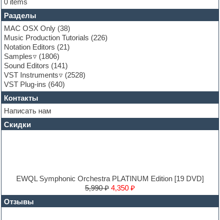
0 items
Fruityloops
Разделы
Funk
Garritan
MAC OSX Only
(38)
General MIDI kits
Music Production Tutorials
(226)
Guitar emulation
Notation Editors
(21)
Guitar loops
Samples
(1806)
Guitar processing and effects
Sound Editors
(141)
Hands-up samples
VST Instruments
(2528)
Hardstyle
VST Plug-ins
(640)
Heavy metal sample packs
Контакты
Hip-hop
House music
Написать нам
Hypersonic
Скидки
Jazz
Jingles
Keyboards
LM-4 Drum Machine
Logic
Loops
EWQL Symphonic Orchestra PLATINUM Edition [19 DVD]
Maschine Expansion
5,990 ₽
4,350 ₽
Massive presets
Отзывы
Mastering plug-ins
MIDI files