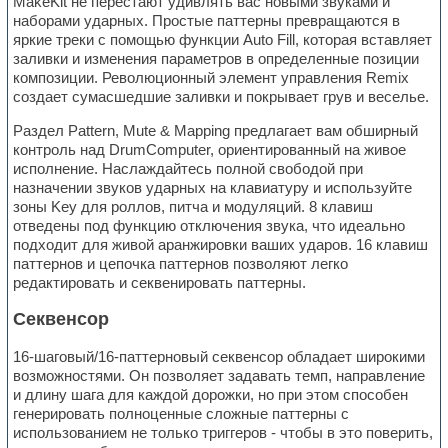
MakeKit не перестают удивлять вас новыми звуками и
наборами ударных. Простые паттерны превращаются в
яркие треки с помощью функции Auto Fill, которая вставляет
заливки и изменения параметров в определенные позиции
композиции. Революционный элемент управления Remix
создает сумасшедшие заливки и покрывает грув и веселье.
Раздел Pattern, Mute & Mapping предлагает вам обширный
контроль над DrumComputer, ориентированный на живое
исполнение. Наслаждайтесь полной свободой при
назначении звуков ударных на клавиатуру и используйте
зоны Key для роллов, питча и модуляций. 8 клавиш
отведены под функцию отключения звука, что идеально
подходит для живой аранжировки ваших ударов. 16 клавиш
паттернов и цепочка паттернов позволяют легко
редактировать и секвенировать паттерны.
Секвенсор
16-шаговый/16-паттерновый секвенсор обладает широкими
возможностями. Он позволяет задавать темп, направление
и длину шага для каждой дорожки, но при этом способен
генерировать полноценные сложные паттерны с
использованием не только триггеров - чтобы в это поверить,