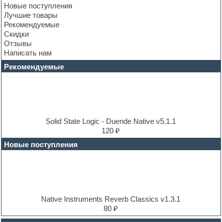
Новые поступления
Construction kits
Лучшие товары
Convolution
Рекомендуемые
Cubase
Скидки
Dance drums
Отзывы
Dance music production tutorials
Написать нам
DAW
Disco samples
Рекомендуемые
DJ Software
Drum and Bass
Drum machine
Dub techno
Dubstep
E-MU Samples
Solid State Logic - Duende Native v5.1.1
Electric bass
120 ₽
Electric guitar
Новые поступления
Electric piano
Electro
Electronic music
Ethnic samples
Experimental
EXS24 Instruments
Native Instruments Reverb Classics v1.3.1
Finale
80 ₽
FL Studio