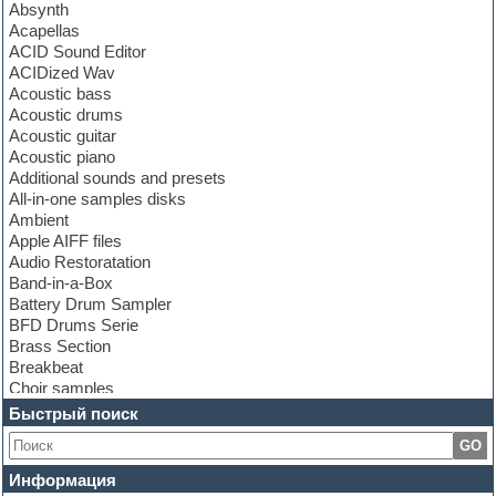
Absynth
Acapellas
ACID Sound Editor
ACIDized Wav
Acoustic bass
Acoustic drums
Acoustic guitar
Acoustic piano
Additional sounds and presets
All-in-one samples disks
Ambient
Apple AIFF files
Audio Restoratation
Band-in-a-Box
Battery Drum Sampler
BFD Drums Serie
Brass Section
Breakbeat
Choir samples
Chris Hein Samples
Быстрый поиск
Cinematic samples
GO
Club bass
Club leads
Информация
Club sounds