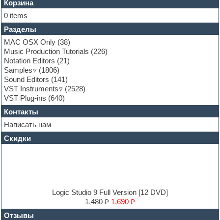
Flute
Корзина
Folk samples
0 items
Fruityloops
Разделы
Funk
Garritan
MAC OSX Only
(38)
General MIDI kits
Music Production Tutorials
(226)
Guitar emulation
Notation Editors
(21)
Guitar loops
Samples
(1806)
Guitar processing and effects
Sound Editors
(141)
Hands-up samples
VST Instruments
(2528)
Hardstyle
VST Plug-ins
(640)
Heavy metal sample packs
Контакты
Hip-hop
House music
Написать нам
Hypersonic
Скидки
Jazz
Jingles
Keyboards
LM-4 Drum Machine
Logic
Loops
Logic Studio 9 Full Version [12 DVD]
Maschine Expansion
1,480 ₽
1,690 ₽
Massive presets
Отзывы
Mastering plug-ins