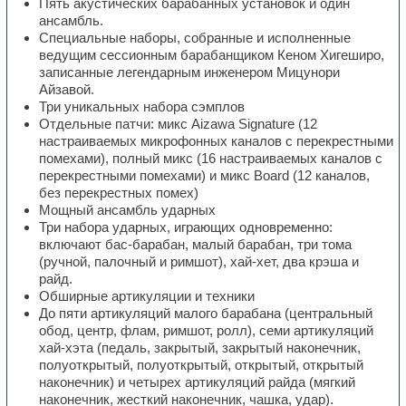
Пять акустических барабанных установок и один
ансамбль.
Специальные наборы, собранные и исполненные
ведущим сессионным барабанщиком Кеном Хигеширо,
записанные легендарным инженером Мицунори
Айзавой.
Три уникальных набора сэмплов
Отдельные патчи: микс Aizawa Signature (12
настраиваемых микрофонных каналов с перекрестными
помехами), полный микс (16 настраиваемых каналов с
перекрестными помехами) и микс Board (12 каналов,
без перекрестных помех)
Мощный ансамбль ударных
Три набора ударных, играющих одновременно:
включают бас-барабан, малый барабан, три тома
(ручной, палочный и римшот), хай-хет, два крэша и
райд.
Обширные артикуляции и техники
До пяти артикуляций малого барабана (центральный
обод, центр, флам, римшот, ролл), семи артикуляций
хай-хэта (педаль, закрытый, закрытый наконечник,
полуоткрытый, полуоткрытый, открытый, открытый
наконечник) и четырех артикуляций райда (мягкий
наконечник, жесткий наконечник, чашка, удар).