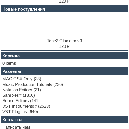
Electric bass
120 ₽
Electric guitar
Новые поступления
Electric piano
Electro
Electronic music
Ethnic samples
Experimental
EXS24 Instruments
Tone2 Gladiator v3
Finale
120 ₽
FL Studio
Flute
Корзина
Folk samples
0 items
Fruityloops
Разделы
Funk
Garritan
MAC OSX Only
(38)
General MIDI kits
Music Production Tutorials
(226)
Guitar emulation
Notation Editors
(21)
Guitar loops
Samples
(1806)
Guitar processing and effects
Sound Editors
(141)
Hands-up samples
VST Instruments
(2528)
Hardstyle
VST Plug-ins
(640)
Heavy metal sample packs
Контакты
Hip-hop
House music
Написать нам