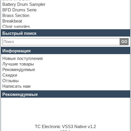
Battery Drum Sampler
BFD Drums Serie
Brass Section
Breakbeat
Choir samples
Chris Hein Samples
Быстрый поиск
Cinematic samples
GO
Club bass
Club leads
Информация
Club sounds
Новые поступления
Construction kits
Лучшие товары
Convolution
Рекомендуемые
Cubase
Скидки
Dance drums
Отзывы
Dance music production tutorials
Написать нам
DAW
Disco samples
Рекомендуемые
DJ Software
Drum and Bass
Drum machine
Dub techno
Dubstep
E-MU Samples
TC Electronic VSS3 Native v1.2