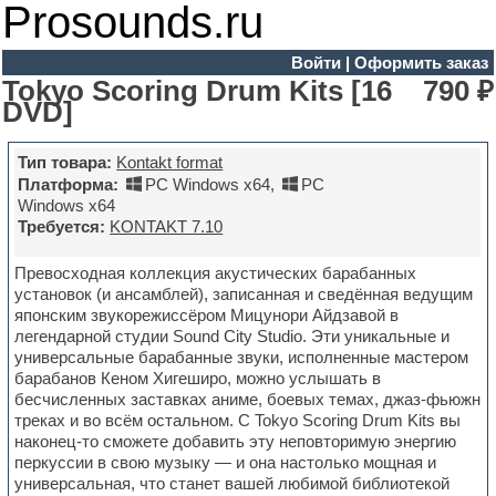
Prosounds.ru
Войти
|
Оформить заказ
Tokyo Scoring Drum Kits [16
790 ₽
DVD]
Тип товара:
Kontakt format
Платформа:
PC Windows x64
,
PC
Windows x64
Требуется:
KONTAKT 7.10
Превосходная коллекция акустических барабанных
установок (и ансамблей), записанная и сведённая ведущим
японским звукорежиссёром Мицунори Айдзавой в
легендарной студии Sound City Studio. Эти уникальные и
универсальные барабанные звуки, исполненные мастером
барабанов Кеном Хигеширо, можно услышать в
бесчисленных заставках аниме, боевых темах, джаз-фьюжн
треках и во всём остальном. С Tokyo Scoring Drum Kits вы
наконец-то сможете добавить эту неповторимую энергию
перкуссии в свою музыку — и она настолько мощная и
универсальная, что станет вашей любимой библиотекой