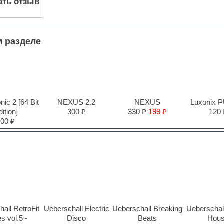
ать отзыв
м разделе
ic 2 [64 Bit
NEXUS 2.2
NEXUS
Luxonix 
ition]
300 ₽
330 ₽
199 ₽
120 
300 ₽
all RetroFit
Ueberschall Electric
Ueberschall Breaking
Ueberschall
s vol.5 -
Disco
Beats
Hou