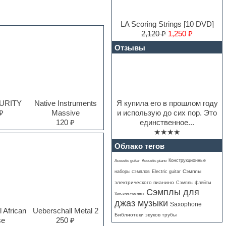
LA Scoring Strings [10 DVD]
2,120 ₽
1,250 ₽
Отзывы
Я купила его в прошлом году
PURITY
Native Instruments
и использую до сих пор. Это
₽
Massive
единственное...
120 ₽
★★★★
Облако тегов
Конструкционные
Acoustic guitar
Acoustic piano
Electric guitar
Сэмплы
наборы сэмплов
электрического пианино
Сэмплы флейты
Сэмплы для
Хип-хоп сэмплы
джаз музыки
Saxophone
 African
Ueberschall Metal 2
Библиотеки звуков трубы
se
250 ₽