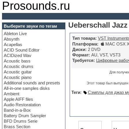
Prosounds.ru
Ueberschall Jazz
Выберите звуки по тегам
Ableton Live
Тип товара:
VST Instrument
Absynth
Платформа:
MAC OSX X6
Acapellas
Диски:
2 DVD
ACID Sound Editor
Формат:
AU, VST, VST3
ACIDized Wav
Требуется:
Цифровые рабоч
Acoustic bass
Acoustic drums
Acoustic guitar
Для получе
Acoustic piano
Additional sounds and presets
Этот товар был выпущен 
All-in-one samples disks
Теги
:
Сэмплы для джаз м
Ambient
Apple AIFF files
Audio Restoratation
Band-in-a-Box
Battery Drum Sampler
BFD Drums Serie
Brass Section