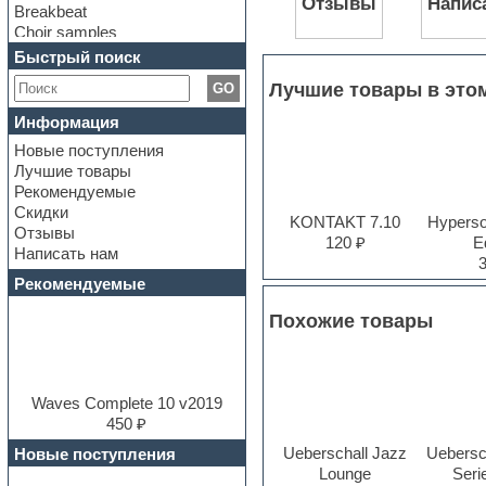
Отзывы
Напис
Breakbeat
Choir samples
Chris Hein Samples
Быстрый поиск
Cinematic samples
Лучшие товары в это
GO
Club bass
Club leads
Информация
Club sounds
Новые поступления
Construction kits
Лучшие товары
Convolution
Рекомендуемые
Cubase
Скидки
Dance drums
KONTAKT 7.10
Hyperson
Отзывы
Dance music production
120 ₽
Ed
Написать нам
tutorials
DAW
Рекомендуемые
Disco samples
Похожие товары
DJ Software
Drum and Bass
Drum machine
Dub techno
Dubstep
Waves Complete 10 v2019
E-MU Samples
450 ₽
Electric bass
Ueberschall Jazz
Uebersch
Новые поступления
Electric guitar
Lounge
Serie
Electric piano