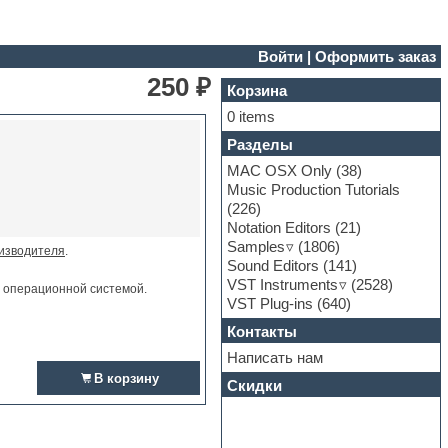
Войти
|
Оформить заказ
250 ₽
Корзина
0 items
Разделы
MAC OSX Only
(38)
Music Production Tutorials
(226)
Notation Editors
(21)
Samples
(1806)
изводителя
.
Sound Editors
(141)
VST Instruments
(2528)
и операционной системой.
VST Plug-ins
(640)
Контакты
Написать нам
В корзину
Скидки